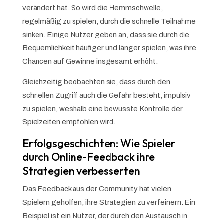
verändert hat. So wird die Hemmschwelle,
regelmäßig zu spielen, durch die schnelle Teilnahme
sinken. Einige Nutzer geben an, dass sie durch die
Bequemlichkeit häufiger und länger spielen, was ihre
Chancen auf Gewinne insgesamt erhöht.
Gleichzeitig beobachten sie, dass durch den
schnellen Zugriff auch die Gefahr besteht, impulsiv
zu spielen, weshalb eine bewusste Kontrolle der
Spielzeiten empfohlen wird.
Erfolgsgeschichten: Wie Spieler
durch Online-Feedback ihre
Strategien verbesserten
Das Feedback aus der Community hat vielen
Spielern geholfen, ihre Strategien zu verfeinern. Ein
Beispiel ist ein Nutzer, der durch den Austausch in