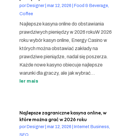
por
Designer
|
mar 12, 2026
|
Food & Beverage,
Coffee
Najlepsze kasyna online do obstawiania
prawdziwych pieniędzy w 2026 rokuW 2026
roku wybór kasyn online, Energy Casino w
których można obstawiać zakłady na
prawdziwe pieniądze, nadal się poszerza.
Każde nowe kasyno obiecuje najlepsze
warunki dla graczy, ale jak wybrać...
ler mais
Najlepsze zagraniczne kasyna online, w
które można grać w 2026 roku
por
Designer
|
mar 12, 2026
|
Internet Business,
SEO