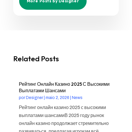
More Posts by Designer
Related Posts
Рейтинг Онлайн Казино 2025 С Высокими
Выплатами Шансами
por
Designer
|
maio 2, 2026
|
News
Рейтинг онлайн казино 2025 с высокими
выплатами шансамиВ 2025 году рынок
онлайн казино продолжает стремительно
развиваться, предлагая игрокам всё