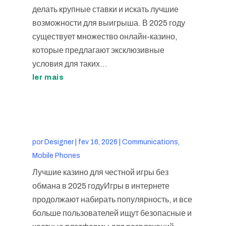
делать крупные ставки и искать лучшие
возможности для выигрыша. В 2025 году
существует множество онлайн-казино,
которые предлагают эксклюзивные
условия для таких...
ler mais
por
Designer
|
fev 16, 2026
|
Communications,
Mobile Phones
Лучшие казино для честной игры без
обмана в 2025 годуИгры в интернете
продолжают набирать популярность, и все
больше пользователей ищут безопасные и