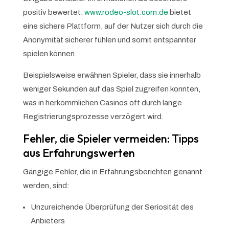
positiv bewertet.
www.rodeo-slot.com.de
bietet
eine sichere Plattform, auf der Nutzer sich durch die
Anonymität sicherer fühlen und somit entspannter
spielen können.
Beispielsweise erwähnen Spieler, dass sie innerhalb
weniger Sekunden auf das Spiel zugreifen konnten,
was in herkömmlichen Casinos oft durch lange
Registrierungsprozesse verzögert wird.
Fehler, die Spieler vermeiden: Tipps
aus Erfahrungswerten
Gängige Fehler, die in Erfahrungsberichten genannt
werden, sind:
Unzureichende Überprüfung der Seriosität des
Anbieters