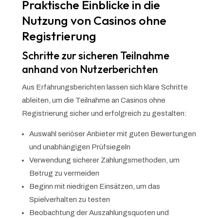
Praktische Einblicke in die
Nutzung von Casinos ohne
Registrierung
Schritte zur sicheren Teilnahme
anhand von Nutzerberichten
Aus Erfahrungsberichten lassen sich klare Schritte
ableiten, um die Teilnahme an Casinos ohne
Registrierung sicher und erfolgreich zu gestalten:
Auswahl seriöser Anbieter mit guten Bewertungen
und unabhängigen Prüfsiegeln
Verwendung sicherer Zahlungsmethoden, um
Betrug zu vermeiden
Beginn mit niedrigen Einsätzen, um das
Spielverhalten zu testen
Beobachtung der Auszahlungsquoten und