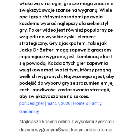
właściwą strategię, gracze mogą znacznie
zwiększyć swoje szanse na wygraną. Wiele
opcji gry z różnymi zasadami pozwala
każdemu wybrać najlepszy dla siebie styl
gry. Poker wideo jest również popularny ze
względu na wysokie zyski i element
strategiczny. Gry z jackpotem, takie jak
Jacks Or Better, mogą zapewnić graczom
imponujące wygrane, jeśli kombinacje kart
się powiodą. Każda z tych gier zapewnia
wyjątkowe możliwości tym, którzy pragną
wielkich wygranych. Najważniejsze jest, aby
podejść do wyboru gry ze zrozumieniem jej
cech i możliwości zastosowania strategii,
aby zwiększyć szanse na sukces.
por
Designer
|
mar 17, 2026
|
Home & Family,
Gardening
Najlepsze kasyna online z wysokimi zyskami i
dużymi wygranymiŚwiat kasyn online oferuje