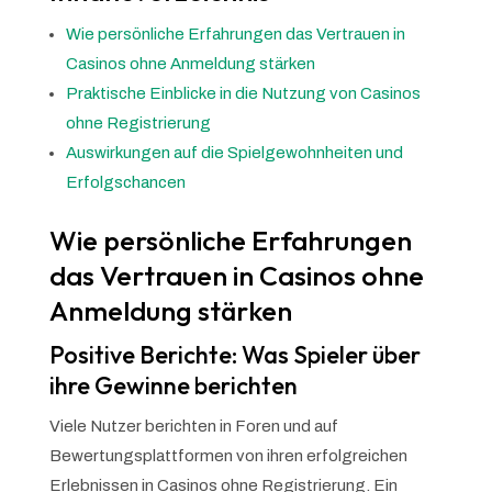
Wie persönliche Erfahrungen das Vertrauen in
Casinos ohne Anmeldung stärken
Praktische Einblicke in die Nutzung von Casinos
ohne Registrierung
Auswirkungen auf die Spielgewohnheiten und
Erfolgschancen
Wie persönliche Erfahrungen
das Vertrauen in Casinos ohne
Anmeldung stärken
Positive Berichte: Was Spieler über
ihre Gewinne berichten
Viele Nutzer berichten in Foren und auf
Bewertungsplattformen von ihren erfolgreichen
Erlebnissen in Casinos ohne Registrierung. Ein