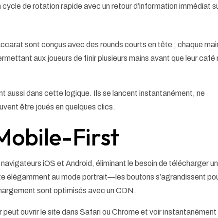
 cycle de rotation rapide avec un retour d’information immédiat su
 baccarat sont conçus avec des rounds courts en tête ; chaque mai
mettant aux joueurs de finir plusieurs mains avant que leur café
vent aussi dans cette logique. Ils se lancent instantanément, ne
uvent être joués en quelques clics.
Mobile-First
 navigateurs iOS et Android, éliminant le besoin de télécharger u
pte élégamment au mode portrait—les boutons s’agrandissent po
 chargement sont optimisés avec un CDN.
ur peut ouvrir le site dans Safari ou Chrome et voir instantanément