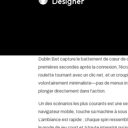
Designer
1. Le Pouls de 
Dublin Bet capture le battement de cœur de 
premières secondes après la connexion, l’écra
roulette tournant avec un clic net, et un croup
volontairement minimaliste—pas de menus int
plonger directement dans l’action.
Un des scénarios les plus courants est une ses
navigateur mobile, touche sa machine à sous p
L’ambiance est rapide ; chaque spin ressemble
le mode de jeu court et à haute intensité qui i