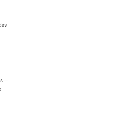
 des
des—
s