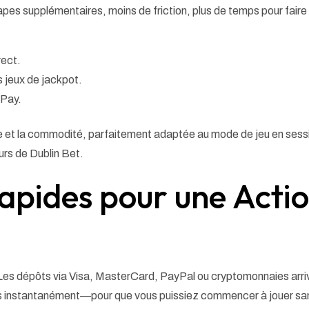
apes supplémentaires, moins de friction, plus de temps pour faire
rect.
 jeux de jackpot.
 Pay.
sse et la commodité, parfaitement adaptée au mode de jeu en sess
urs de Dublin Bet.
apides pour une Acti
 Les dépôts via Visa, MasterCard, PayPal ou cryptomonnaies arri
s instantanément—pour que vous puissiez commencer à jouer sa