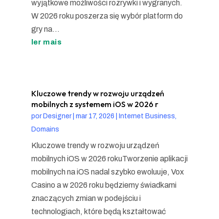
wyjątkowe możliwości rozrywki i wygranych.
W 2026 roku poszerza się wybór platform do
gry na...
ler mais
Kluczowe trendy w rozwoju urządzeń
mobilnych z systemem iOS w 2026 r
por
Designer
|
mar 17, 2026
|
Internet Business,
Domains
Kluczowe trendy w rozwoju urządzeń
mobilnych iOS w 2026 rokuTworzenie aplikacji
mobilnych na iOS nadal szybko ewoluuje, Vox
Casino a w 2026 roku będziemy świadkami
znaczących zmian w podejściu i
technologiach, które będą kształtować