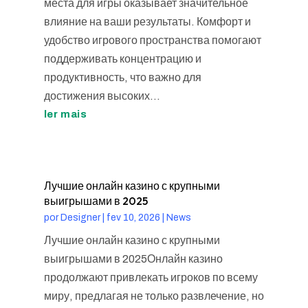
места для игры оказывает значительное
влияние на ваши результаты. Комфорт и
удобство игрового пространства помогают
поддерживать концентрацию и
продуктивность, что важно для
достижения высоких...
ler mais
Лучшие онлайн казино с крупными
выигрышами в 2025
por
Designer
|
fev 10, 2026
|
News
Лучшие онлайн казино с крупными
выигрышами в 2025Онлайн казино
продолжают привлекать игроков по всему
миру, предлагая не только развлечение, но