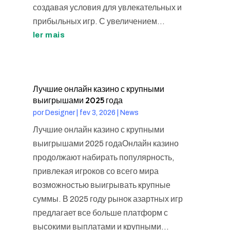
создавая условия для увлекательных и
прибыльных игр. С увеличением...
ler mais
Лучшие онлайн казино с крупными
выигрышами 2025 года
por
Designer
|
fev 3, 2026
|
News
Лучшие онлайн казино с крупными
выигрышами 2025 годаОнлайн казино
продолжают набирать популярность,
привлекая игроков со всего мира
возможностью выигрывать крупные
суммы. В 2025 году рынок азартных игр
предлагает все больше платформ с
высокими выплатами и крупными...