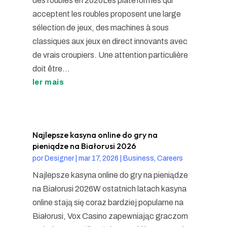
des roubles en 2026Les plateformes qui
acceptent les roubles proposent une large
sélection de jeux, des machines à sous
classiques aux jeux en direct innovants avec
de vrais croupiers. Une attention particulière
doit être...
ler mais
Najlepsze kasyna online do gry na
pieniądze na Białorusi 2026
por
Designer
|
mar 17, 2026
|
Business, Careers
Najlepsze kasyna online do gry na pieniądze
na Białorusi 2026W ostatnich latach kasyna
online stają się coraz bardziej popularne na
Białorusi, Vox Casino zapewniając graczom