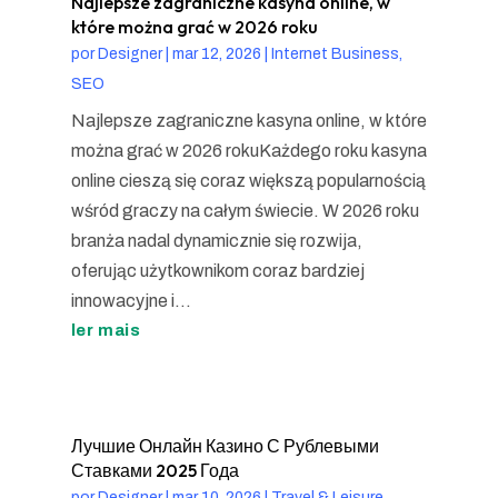
Najlepsze zagraniczne kasyna online, w
które można grać w 2026 roku
por
Designer
|
mar 12, 2026
|
Internet Business,
SEO
Najlepsze zagraniczne kasyna online, w które
można grać w 2026 rokuKażdego roku kasyna
online cieszą się coraz większą popularnością
wśród graczy na całym świecie. W 2026 roku
branża nadal dynamicznie się rozwija,
oferując użytkownikom coraz bardziej
innowacyjne i...
ler mais
Лучшие Онлайн Казино С Рублевыми
Ставками 2025 Года
por
Designer
|
mar 10, 2026
|
Travel & Leisure,