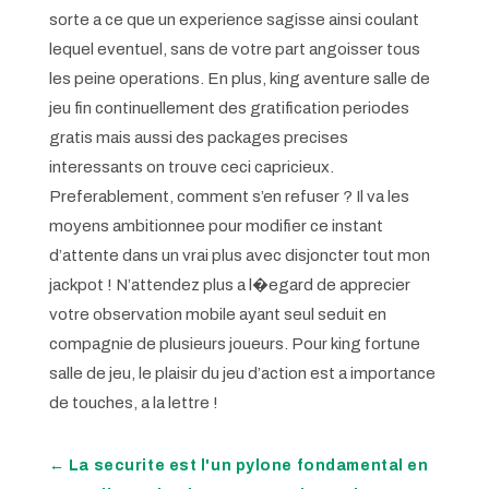
sorte a ce que un experience sagisse ainsi coulant
lequel eventuel, sans de votre part angoisser tous
les peine operations. En plus, king aventure salle de
jeu fin continuellement des gratification periodes
gratis mais aussi des packages precises
interessants on trouve ceci capricieux.
Preferablement, comment s’en refuser ? Il va les
moyens ambitionnee pour modifier ce instant
d’attente dans un vrai plus avec disjoncter tout mon
jackpot ! N’attendez plus a l�egard de apprecier
votre observation mobile ayant seul seduit en
compagnie de plusieurs joueurs. Pour king fortune
salle de jeu, le plaisir du jeu d’action est a importance
de touches, a la lettre !
←
La securite est l'un pylone fondamental en