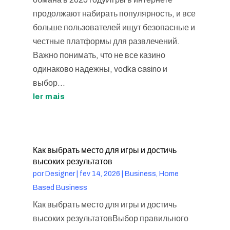
продолжают набирать популярность, и все
больше пользователей ищут безопасные и
честные платформы для развлечений.
Важно понимать, что не все казино
одинаково надежны, vodka casino и
выбор...
ler mais
Как выбрать место для игры и достичь
высоких результатов
por
Designer
|
fev 14, 2026
|
Business, Home
Based Business
Как выбрать место для игры и достичь
высоких результатовВыбор правильного