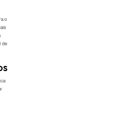
ra o
mais
s
r de
os
ica
ar