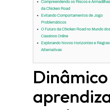
Compreendendo os Riscos e Armadilha
da Chicken Road
Evitando Comportamentos de Jogo
Problemáticos
O Futuro da Chicken Road no Mundo do
Cassinos Online
Explorando Novos Horizontes e Regras
Alternativas
Dinâmico 
aprendiza