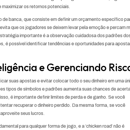
e maximizar os retornos potenciais.
 de banca, que consiste em definir um orçamento específico pa
o evita que os jogadores se deixem levar pela emoção e percam 
 estratégia importante é a observação cuidadosa dos padrões do
, é possível identificar tendências e oportunidades para aposta
ligência e Gerenciando Risc
ificar suas apostas e evitar colocar todo o seu dinheiro em uma ún
tes tipos de símbolos e padrões aumenta suas chances de acert
sso, é importante definir limites de perda e de ganho. Se você
ite tentar recuperar o dinheiro perdido. Da mesma forma, se você
e aproveite seus lucros.
damental para qualquer forma de jogo, e a ‘chicken road’ não é