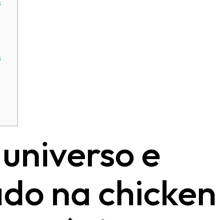
s
s
universo e
do na chicken