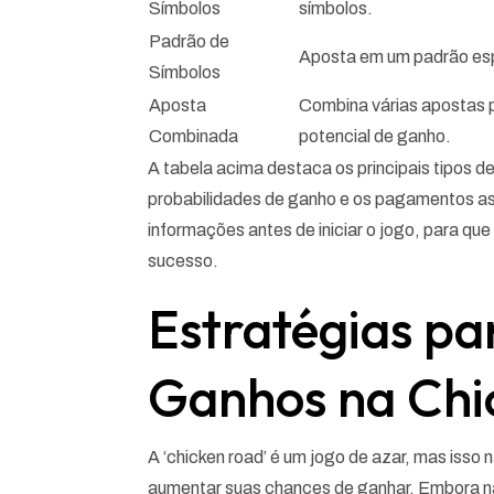
Símbolos
símbolos.
Padrão de
Aposta em um padrão esp
Símbolos
Aposta
Combina várias apostas 
Combinada
potencial de ganho.
A tabela acima destaca os principais tipos d
probabilidades de ganho e os pagamentos a
informações antes de iniciar o jogo, para q
sucesso.
Estratégias pa
Ganhos na Chi
A ‘chicken road’ é um jogo de azar, mas isso 
aumentar suas chances de ganhar. Embora nã