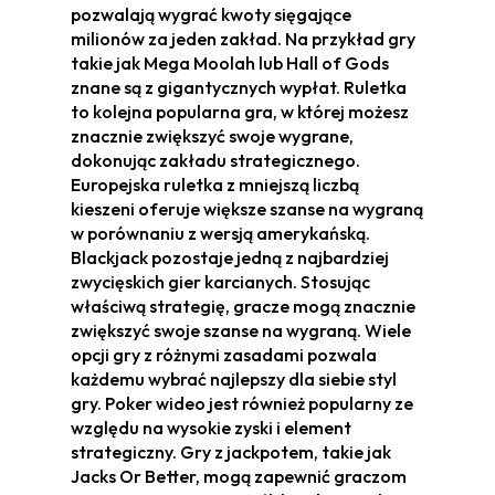
pozwalają wygrać kwoty sięgające
milionów za jeden zakład. Na przykład gry
takie jak Mega Moolah lub Hall of Gods
znane są z gigantycznych wypłat. Ruletka
to kolejna popularna gra, w której możesz
znacznie zwiększyć swoje wygrane,
dokonując zakładu strategicznego.
Europejska ruletka z mniejszą liczbą
kieszeni oferuje większe szanse na wygraną
w porównaniu z wersją amerykańską.
Blackjack pozostaje jedną z najbardziej
zwycięskich gier karcianych. Stosując
właściwą strategię, gracze mogą znacznie
zwiększyć swoje szanse na wygraną. Wiele
opcji gry z różnymi zasadami pozwala
każdemu wybrać najlepszy dla siebie styl
gry. Poker wideo jest również popularny ze
względu na wysokie zyski i element
strategiczny. Gry z jackpotem, takie jak
Jacks Or Better, mogą zapewnić graczom