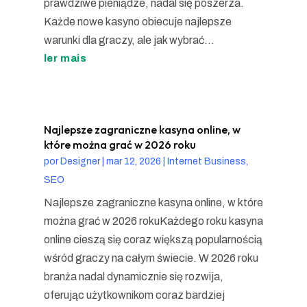
prawdziwe pieniądze, nadal się poszerza.
Każde nowe kasyno obiecuje najlepsze
warunki dla graczy, ale jak wybrać...
ler mais
Najlepsze zagraniczne kasyna online, w
które można grać w 2026 roku
por
Designer
|
mar 12, 2026
|
Internet Business,
SEO
Najlepsze zagraniczne kasyna online, w które
można grać w 2026 rokuKażdego roku kasyna
online cieszą się coraz większą popularnością
wśród graczy na całym świecie. W 2026 roku
branża nadal dynamicznie się rozwija,
oferując użytkownikom coraz bardziej