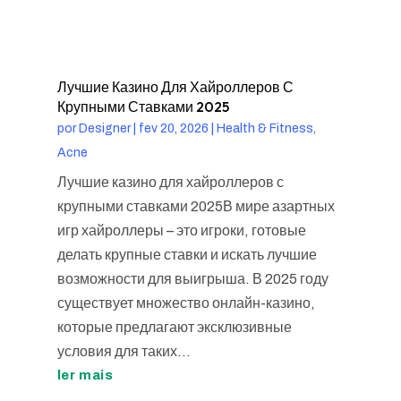
Лучшие Казино Для Хайроллеров С
Крупными Ставками 2025
por
Designer
|
fev 20, 2026
|
Health & Fitness,
Acne
Лучшие казино для хайроллеров с
крупными ставками 2025В мире азартных
игр хайроллеры – это игроки, готовые
делать крупные ставки и искать лучшие
возможности для выигрыша. В 2025 году
существует множество онлайн-казино,
которые предлагают эксклюзивные
условия для таких...
ler mais