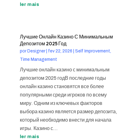
ler mais
Лучшие Онлайн Казино С Минимальным
Депозитом 2025 Год
por
Designer
|
fev 22, 2026
|
Self Improvement,
Time Management
Лучшие онлайн казино с минимальным
депозитом 2025 годВ последние годы
онлайн казино становятся все более
популярными среди игроков по всему
миру. Одним из ключевых факторов
выбора казино является размер депозита,
который необходимо внести для начала
игры. Казино с...
ler mais