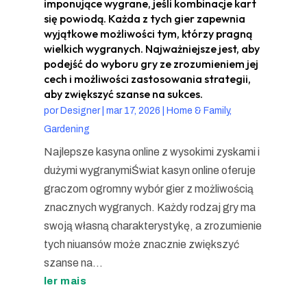
imponujące wygrane, jeśli kombinacje kart
się powiodą. Każda z tych gier zapewnia
wyjątkowe możliwości tym, którzy pragną
wielkich wygranych. Najważniejsze jest, aby
podejść do wyboru gry ze zrozumieniem jej
cech i możliwości zastosowania strategii,
aby zwiększyć szanse na sukces.
por
Designer
|
mar 17, 2026
|
Home & Family,
Gardening
Najlepsze kasyna online z wysokimi zyskami i
dużymi wygranymiŚwiat kasyn online oferuje
graczom ogromny wybór gier z możliwością
znacznych wygranych. Każdy rodzaj gry ma
swoją własną charakterystykę, a zrozumienie
tych niuansów może znacznie zwiększyć
szanse na...
ler mais