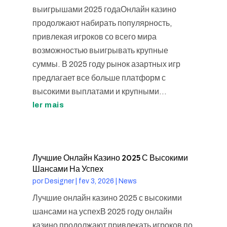
выигрышами 2025 годаОнлайн казино
продолжают набирать популярность,
привлекая игроков со всего мира
возможностью выигрывать крупные
суммы. В 2025 году рынок азартных игр
предлагает все больше платформ с
высокими выплатами и крупными...
ler mais
Лучшие Онлайн Казино 2025 С Высокими
Шансами На Успех
por
Designer
|
fev 3, 2026
|
News
Лучшие онлайн казино 2025 с высокими
шансами на успехВ 2025 году онлайн
казино продолжают привлекать игроков по