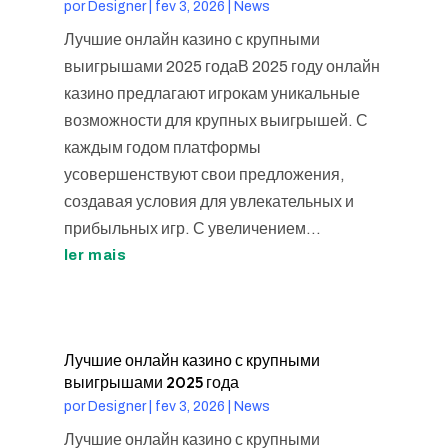
por
Designer
|
fev 3, 2026
|
News
Лучшие онлайн казино с крупными
выигрышами 2025 годаВ 2025 году онлайн
казино предлагают игрокам уникальные
возможности для крупных выигрышей. С
каждым годом платформы
усовершенствуют свои предложения,
создавая условия для увлекательных и
прибыльных игр. С увеличением...
ler mais
Лучшие онлайн казино с крупными
выигрышами 2025 года
por
Designer
|
fev 3, 2026
|
News
Лучшие онлайн казино с крупными