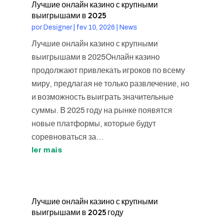
Лучшие онлайн казино с крупными
выигрышами в 2025
por
Designer
|
fev 10, 2026
|
News
Лучшие онлайн казино с крупными
выигрышами в 2025Онлайн казино
продолжают привлекать игроков по всему
миру, предлагая не только развлечение, но
и возможность выиграть значительные
суммы. В 2025 году на рынке появятся
новые платформы, которые будут
соревноваться за...
ler mais
Лучшие онлайн казино с крупными
выигрышами в 2025 году