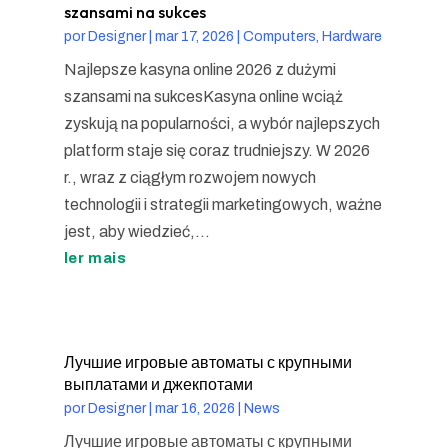
szansami na sukces
por
Designer
|
mar 17, 2026
|
Computers, Hardware
Najlepsze kasyna online 2026 z dużymi
szansami na sukcesKasyna online wciąż
zyskują na popularności, a wybór najlepszych
platform staje się coraz trudniejszy. W 2026
r., wraz z ciągłym rozwojem nowych
technologii i strategii marketingowych, ważne
jest, aby wiedzieć,...
ler mais
Лучшие игровые автоматы с крупными
выплатами и джекпотами
por
Designer
|
mar 16, 2026
|
News
Лучшие игровые автоматы с крупными