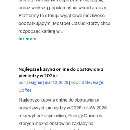
coraz większą popularnością wśród graczy.
Platformy te oferują wyjątkowe możliwości
początkującym, Mostbet Casino którzy chcą
rozpocząć karierę w...
ler mais
Najlepsze kasyna online do obstawiania
pieniędzy w 2026 r
por
Designer
|
mar 12, 2026
|
Food & Beverage,
Coffee
Najlepsze kasyna online do obstawiania
prawdziwych pieniędzy w 2026 rokuW 2026
roku wybór kasyn online, Energy Casino w
których można obstawiać zakłady na