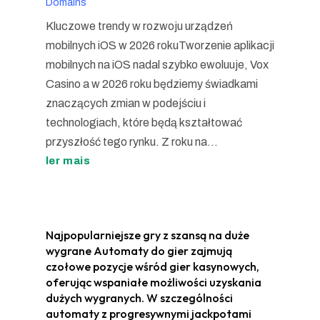
Domains
Kluczowe trendy w rozwoju urządzeń
mobilnych iOS w 2026 rokuTworzenie aplikacji
mobilnych na iOS nadal szybko ewoluuje, Vox
Casino a w 2026 roku będziemy świadkami
znaczących zmian w podejściu i
technologiach, które będą kształtować
przyszłość tego rynku. Z roku na...
ler mais
Najpopularniejsze gry z szansą na duże
wygrane Automaty do gier zajmują
czołowe pozycje wśród gier kasynowych,
oferując wspaniałe możliwości uzyskania
dużych wygranych. W szczególności
automaty z progresywnymi jackpotami