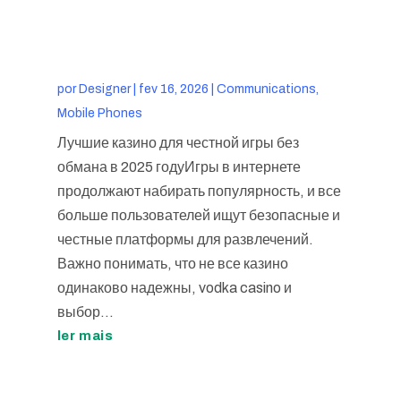
por
Designer
|
fev 16, 2026
|
Communications,
Mobile Phones
Лучшие казино для честной игры без
обмана в 2025 годуИгры в интернете
продолжают набирать популярность, и все
больше пользователей ищут безопасные и
честные платформы для развлечений.
Важно понимать, что не все казино
одинаково надежны, vodka casino и
выбор...
ler mais