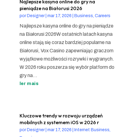
Najlepsze kasyna online do gry na
pieniądze na Białorusi 2026
por
Designer
|
mar 17, 2026
|
Business, Careers
Najlepsze kasyna online do gry na pieniądze
na Białorusi 2026W ostatnich latach kasyna
online stają się coraz bardziej popularne na
Białorusi, Vox Casino zapewniając graczom
wyjątkowe możliwości rozrywki i wygranych.
W 2026 roku poszerza się wybór platform do
gry na...
ler mais
Kluczowe trendy w rozwoju urządzeń
mobilnych z systemem iOS w 2026 r
por
Designer
|
mar 17, 2026
|
Internet Business,