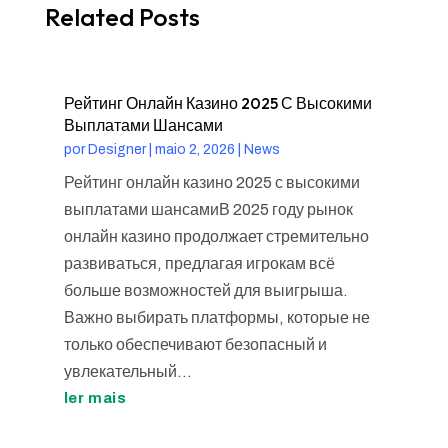
Related Posts
Рейтинг Онлайн Казино 2025 С Высокими
Выплатами Шансами
por
Designer
|
maio 2, 2026
|
News
Рейтинг онлайн казино 2025 с высокими
выплатами шансамиВ 2025 году рынок
онлайн казино продолжает стремительно
развиваться, предлагая игрокам всё
больше возможностей для выигрыша.
Важно выбирать платформы, которые не
только обеспечивают безопасный и
увлекательный...
ler mais