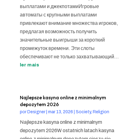
выплатами и джекпотамиИгровые
автоматы с крупными выплатами
привлекают внимание множества игроков,
предлагая возможность получить
значительные выигрыши за короткий
промежуток времени. Эти слоты
обеспечивают не только захватывающий...
ler mais
Najlepsze kasyna online z minimalnym
depozytem 2026
por
Designer
|
mar 13, 2026
|
Society, Religion
Najlepsze kasyna online z minimalnym
depozytem 2026W ostatnich latach kasyna
online z minimalnym depozytem cieszą się