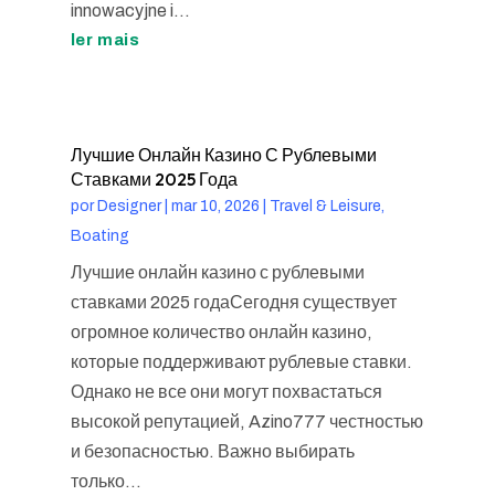
innowacyjne i...
ler mais
Лучшие Онлайн Казино С Рублевыми
Ставками 2025 Года
por
Designer
|
mar 10, 2026
|
Travel & Leisure,
Boating
Лучшие онлайн казино с рублевыми
ставками 2025 годаСегодня существует
огромное количество онлайн казино,
которые поддерживают рублевые ставки.
Однако не все они могут похвастаться
высокой репутацией, Azino777 честностью
и безопасностью. Важно выбирать
только...