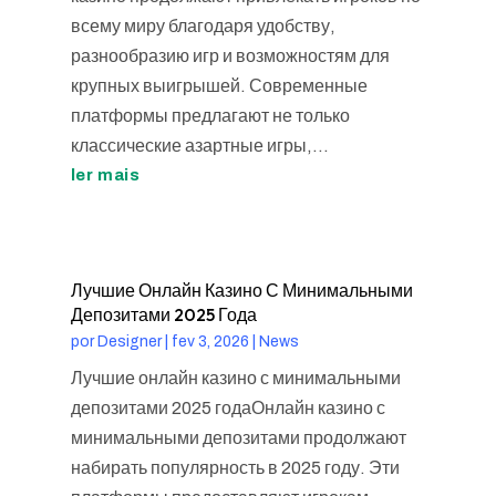
всему миру благодаря удобству,
разнообразию игр и возможностям для
крупных выигрышей. Современные
платформы предлагают не только
классические азартные игры,...
ler mais
Лучшие Онлайн Казино С Минимальными
Депозитами 2025 Года
por
Designer
|
fev 3, 2026
|
News
Лучшие онлайн казино с минимальными
депозитами 2025 годаОнлайн казино с
минимальными депозитами продолжают
набирать популярность в 2025 году. Эти