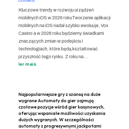
Domains
Kluczowe trendy w rozwoju urządzeń
mobilnych iOS w 2026 rokuTworzenie aplikacji
mobilnych na iOS nadal szybko ewoluuje, Vox
Casino a w 2026 roku będziemy świadkami
znaczących zmian w podejściu i
technologiach, które będą kształtować
przyszłość tego rynku. Z roku na...
ler mais
Najpopularniejsze gry z szansą na duże
wygrane Automaty do gier zajmują
czołowe pozycje wśród gier kasynowych,
oferując wspaniałe możliwości uzyskania
dużych wygranych. W szczególności
automaty z progresywnymi jackpotami