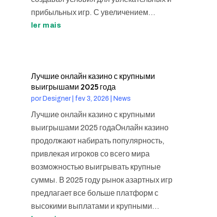
прибыльных игр. С увеличением...
ler mais
Лучшие онлайн казино с крупными
выигрышами 2025 года
por
Designer
|
fev 3, 2026
|
News
Лучшие онлайн казино с крупными
выигрышами 2025 годаОнлайн казино
продолжают набирать популярность,
привлекая игроков со всего мира
возможностью выигрывать крупные
суммы. В 2025 году рынок азартных игр
предлагает все больше платформ с
высокими выплатами и крупными...