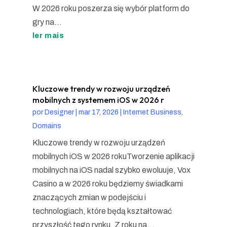
W 2026 roku poszerza się wybór platform do
gry na...
ler mais
Kluczowe trendy w rozwoju urządzeń
mobilnych z systemem iOS w 2026 r
por
Designer
|
mar 17, 2026
|
Internet Business,
Domains
Kluczowe trendy w rozwoju urządzeń
mobilnych iOS w 2026 rokuTworzenie aplikacji
mobilnych na iOS nadal szybko ewoluuje, Vox
Casino a w 2026 roku będziemy świadkami
znaczących zmian w podejściu i
technologiach, które będą kształtować
przyszłość tego rynku. Z roku na...