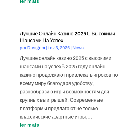
ler mais
Лучшие Онлайн Казино 2025 С Высокими
Шансами На Успех
por
Designer
|
fev 3, 2026
|
News
Лучшие онлайн казино 2025 с высокими
шансами на успехВ 2025 году онлайн
казино продолжают привлекать игроков по
всему миру благодаря удобству,
разнообразию игр и возможностям для
крупных выигрышей. Современные
платформы предлагают не только
классические азартные игры,...
ler mais