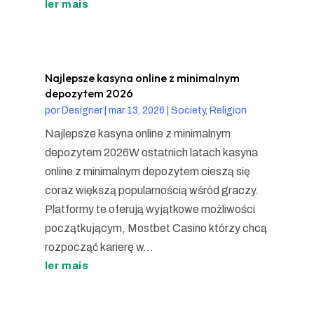
ler mais
Najlepsze kasyna online z minimalnym
depozytem 2026
por
Designer
|
mar 13, 2026
|
Society, Religion
Najlepsze kasyna online z minimalnym
depozytem 2026W ostatnich latach kasyna
online z minimalnym depozytem cieszą się
coraz większą popularnością wśród graczy.
Platformy te oferują wyjątkowe możliwości
początkującym, Mostbet Casino którzy chcą
rozpocząć karierę w...
ler mais