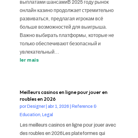
выплатами шансамиВ 2025 году рынок
онлайн казино продолжает стремительно
развиваться, предлагая игрокам всё
больше возможностей для выигрыша.
Важно выбирать платформы, которые не
только обеспечивают безопасный и
увлекательный...
ler mais
Meilleurs casinos en ligne pour jouer en
roubles en 2026
por
Designer
|
abr 1, 2026
|
Reference &
Education, Legal
Les meilleurs casinos en ligne pour jouer avec
des roubles en 2026Les plateformes qui