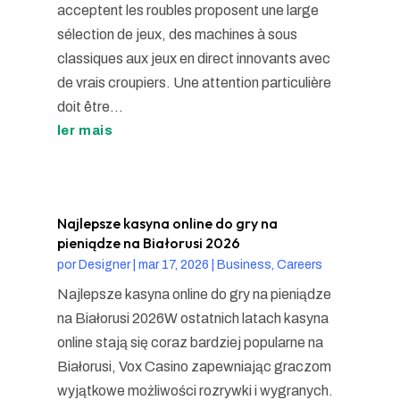
acceptent les roubles proposent une large
sélection de jeux, des machines à sous
classiques aux jeux en direct innovants avec
de vrais croupiers. Une attention particulière
doit être...
ler mais
Najlepsze kasyna online do gry na
pieniądze na Białorusi 2026
por
Designer
|
mar 17, 2026
|
Business, Careers
Najlepsze kasyna online do gry na pieniądze
na Białorusi 2026W ostatnich latach kasyna
online stają się coraz bardziej popularne na
Białorusi, Vox Casino zapewniając graczom
wyjątkowe możliwości rozrywki i wygranych.