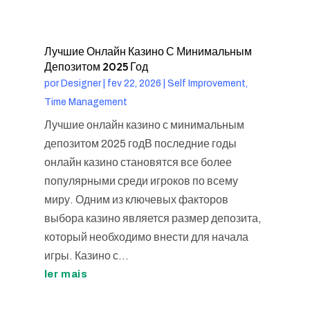
Лучшие Онлайн Казино С Минимальным
Депозитом 2025 Год
por
Designer
|
fev 22, 2026
|
Self Improvement,
Time Management
Лучшие онлайн казино с минимальным
депозитом 2025 годВ последние годы
онлайн казино становятся все более
популярными среди игроков по всему
миру. Одним из ключевых факторов
выбора казино является размер депозита,
который необходимо внести для начала
игры. Казино с...
ler mais