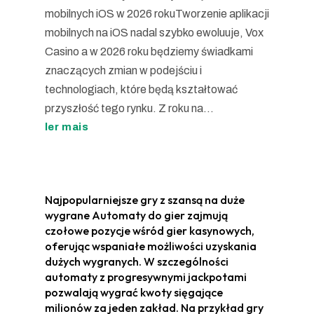
mobilnych iOS w 2026 rokuTworzenie aplikacji
mobilnych na iOS nadal szybko ewoluuje, Vox
Casino a w 2026 roku będziemy świadkami
znaczących zmian w podejściu i
technologiach, które będą kształtować
przyszłość tego rynku. Z roku na...
ler mais
Najpopularniejsze gry z szansą na duże
wygrane Automaty do gier zajmują
czołowe pozycje wśród gier kasynowych,
oferując wspaniałe możliwości uzyskania
dużych wygranych. W szczególności
automaty z progresywnymi jackpotami
pozwalają wygrać kwoty sięgające
milionów za jeden zakład. Na przykład gry