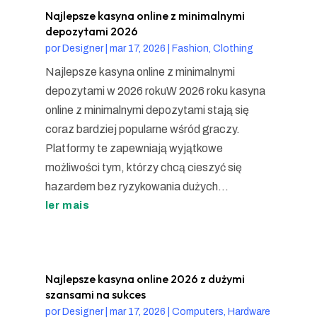
Najlepsze kasyna online z minimalnymi
depozytami 2026
por
Designer
|
mar 17, 2026
|
Fashion, Clothing
Najlepsze kasyna online z minimalnymi
depozytami w 2026 rokuW 2026 roku kasyna
online z minimalnymi depozytami stają się
coraz bardziej popularne wśród graczy.
Platformy te zapewniają wyjątkowe
możliwości tym, którzy chcą cieszyć się
hazardem bez ryzykowania dużych...
ler mais
Najlepsze kasyna online 2026 z dużymi
szansami na sukces
por
Designer
|
mar 17, 2026
|
Computers, Hardware