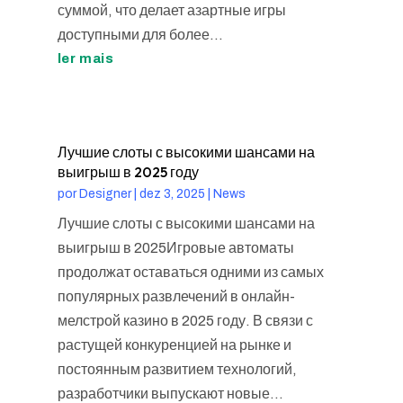
суммой, что делает азартные игры
доступными для более...
ler mais
Лучшие слоты с высокими шансами на
выигрыш в 2025 году
por
Designer
|
dez 3, 2025
|
News
Лучшие слоты с высокими шансами на
выигрыш в 2025Игровые автоматы
продолжат оставаться одними из самых
популярных развлечений в онлайн-
мелстрой казино в 2025 году. В связи с
растущей конкуренцией на рынке и
постоянным развитием технологий,
разработчики выпускают новые...