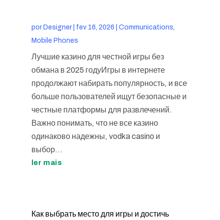
por
Designer
|
fev 16, 2026
|
Communications,
Mobile Phones
Лучшие казино для честной игры без
обмана в 2025 годуИгры в интернете
продолжают набирать популярность, и все
больше пользователей ищут безопасные и
честные платформы для развлечений.
Важно понимать, что не все казино
одинаково надежны, vodka casino и
выбор...
ler mais
Как выбрать место для игры и достичь