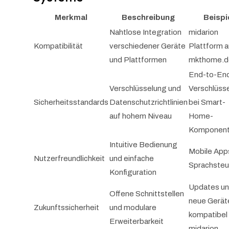
Merkmal
Beschreibung
Beispi
Nahtlose Integration
midarion
Kompatibilität
verschiedener Geräte
Plattform a
und Plattformen
mkthome.d
End-to-En
Verschlüsselung und
Verschlüss
Sicherheitsstandards
Datenschutzrichtlinien
bei Smart-
auf hohem Niveau
Home-
Komponen
Intuitive Bedienung
Mobile App
Nutzerfreundlichkeit
und einfache
Sprachste
Konfiguration
Updates u
Offene Schnittstellen
neue Gerät
Zukunftssicherheit
und modulare
kompatibel
Erweiterbarkeit
midarion