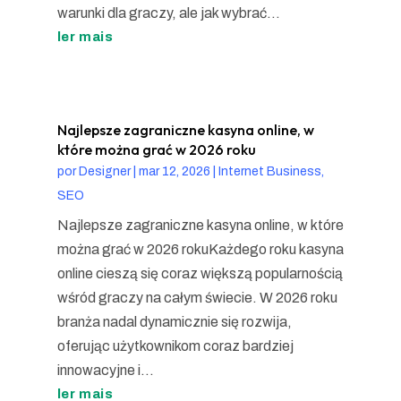
warunki dla graczy, ale jak wybrać...
ler mais
Najlepsze zagraniczne kasyna online, w
które można grać w 2026 roku
por
Designer
|
mar 12, 2026
|
Internet Business,
SEO
Najlepsze zagraniczne kasyna online, w które
można grać w 2026 rokuKażdego roku kasyna
online cieszą się coraz większą popularnością
wśród graczy na całym świecie. W 2026 roku
branża nadal dynamicznie się rozwija,
oferując użytkownikom coraz bardziej
innowacyjne i...
ler mais