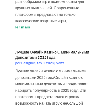
разнообразию игр и возможностям для
крупных выигрышей. Современные
платформы предлагают не только
классические азартные игры,...
ler mais
Лучшие Онлайн Казино С Минимальными
Депозитами 2025 Года
por
Designer
|
fev 3, 2026
|
News
Лучшие онлайн казино с минимальными
депозитами 2025 годаОнлайн казино с
минимальными депозитами продолжают
набирать популярность в 2025 году. Эти
платформы предоставляют игрокам
возможность начать игру с небольшой