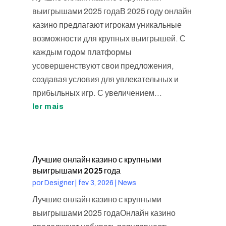
выигрышами 2025 годаВ 2025 году онлайн
казино предлагают игрокам уникальные
возможности для крупных выигрышей. С
каждым годом платформы
усовершенствуют свои предложения,
создавая условия для увлекательных и
прибыльных игр. С увеличением...
ler mais
Лучшие онлайн казино с крупными
выигрышами 2025 года
por
Designer
|
fev 3, 2026
|
News
Лучшие онлайн казино с крупными
выигрышами 2025 годаОнлайн казино