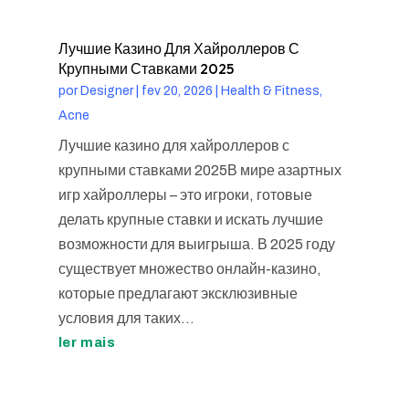
Лучшие Казино Для Хайроллеров С
Крупными Ставками 2025
por
Designer
|
fev 20, 2026
|
Health & Fitness,
Acne
Лучшие казино для хайроллеров с
крупными ставками 2025В мире азартных
игр хайроллеры – это игроки, готовые
делать крупные ставки и искать лучшие
возможности для выигрыша. В 2025 году
существует множество онлайн-казино,
которые предлагают эксклюзивные
условия для таких...
ler mais