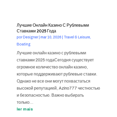
Лучшие Онлайн Казино С Рублевыми
Ставками 2025 Года
por
Designer
|
mar 10, 2026
|
Travel & Leisure,
Boating
Лучшие онлайн казино с рублевыми
ставками 2025 годаСегодня существует
огромное количество онлайн казино,
которые поддерживают рублевые ставки.
Однако не все они могут похвастаться
высокой репутацией, Azino777 честностью
и безопасностью. Важно выбирать
только...
ler mais