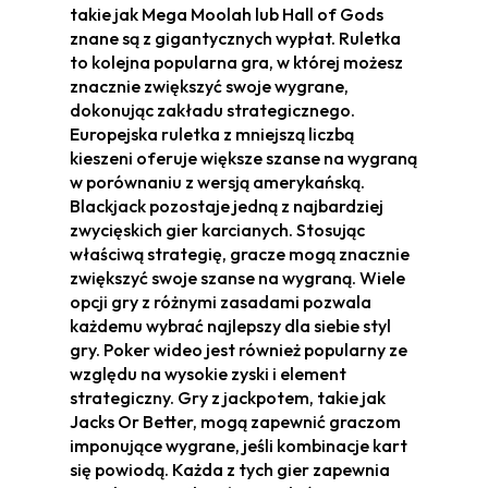
takie jak Mega Moolah lub Hall of Gods
znane są z gigantycznych wypłat. Ruletka
to kolejna popularna gra, w której możesz
znacznie zwiększyć swoje wygrane,
dokonując zakładu strategicznego.
Europejska ruletka z mniejszą liczbą
kieszeni oferuje większe szanse na wygraną
w porównaniu z wersją amerykańską.
Blackjack pozostaje jedną z najbardziej
zwycięskich gier karcianych. Stosując
właściwą strategię, gracze mogą znacznie
zwiększyć swoje szanse na wygraną. Wiele
opcji gry z różnymi zasadami pozwala
każdemu wybrać najlepszy dla siebie styl
gry. Poker wideo jest również popularny ze
względu na wysokie zyski i element
strategiczny. Gry z jackpotem, takie jak
Jacks Or Better, mogą zapewnić graczom
imponujące wygrane, jeśli kombinacje kart
się powiodą. Każda z tych gier zapewnia