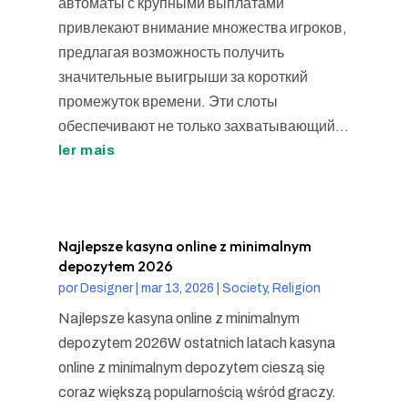
автоматы с крупными выплатами
привлекают внимание множества игроков,
предлагая возможность получить
значительные выигрыши за короткий
промежуток времени. Эти слоты
обеспечивают не только захватывающий...
ler mais
Najlepsze kasyna online z minimalnym
depozytem 2026
por
Designer
|
mar 13, 2026
|
Society, Religion
Najlepsze kasyna online z minimalnym
depozytem 2026W ostatnich latach kasyna
online z minimalnym depozytem cieszą się
coraz większą popularnością wśród graczy.