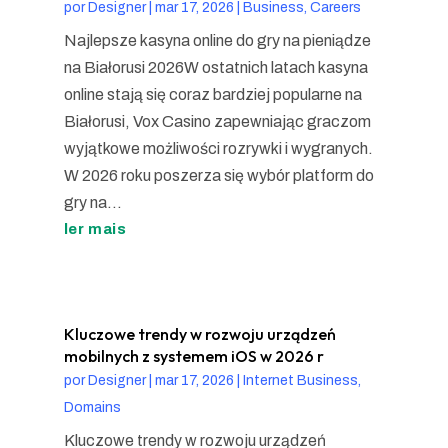
por
Designer
|
mar 17, 2026
|
Business, Careers
Najlepsze kasyna online do gry na pieniądze
na Białorusi 2026W ostatnich latach kasyna
online stają się coraz bardziej popularne na
Białorusi, Vox Casino zapewniając graczom
wyjątkowe możliwości rozrywki i wygranych.
W 2026 roku poszerza się wybór platform do
gry na...
ler mais
Kluczowe trendy w rozwoju urządzeń
mobilnych z systemem iOS w 2026 r
por
Designer
|
mar 17, 2026
|
Internet Business,
Domains
Kluczowe trendy w rozwoju urządzeń