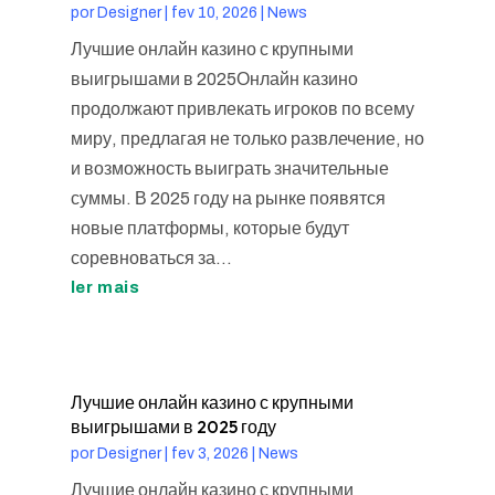
por
Designer
|
fev 10, 2026
|
News
Лучшие онлайн казино с крупными
выигрышами в 2025Онлайн казино
продолжают привлекать игроков по всему
миру, предлагая не только развлечение, но
и возможность выиграть значительные
суммы. В 2025 году на рынке появятся
новые платформы, которые будут
соревноваться за...
ler mais
Лучшие онлайн казино с крупными
выигрышами в 2025 году
por
Designer
|
fev 3, 2026
|
News
Лучшие онлайн казино с крупными