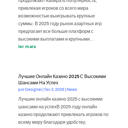
продолжают набирать популярность,
привлекая игроков со всего мира
возможностью выигрывать крупные
суммы. В 2025 году рынок азартных игр
предлагает все больше платформ с
высокими выплатами и крупными...
ler mais
Лучшие Онлайн Казино 2025 С Высокими
Шансами На Успех
por
Designer
|
fev 3, 2026
|
News
Лучшие онлайн казино 2025 с высокими
шансами на успехВ 2025 году онлайн
казино продолжают привлекать игроков по
всему миру благодаря удобству,