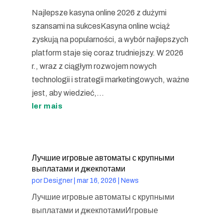
Najlepsze kasyna online 2026 z dużymi
szansami na sukcesKasyna online wciąż
zyskują na popularności, a wybór najlepszych
platform staje się coraz trudniejszy. W 2026
r., wraz z ciągłym rozwojem nowych
technologii i strategii marketingowych, ważne
jest, aby wiedzieć,...
ler mais
Лучшие игровые автоматы с крупными
выплатами и джекпотами
por
Designer
|
mar 16, 2026
|
News
Лучшие игровые автоматы с крупными
выплатами и джекпотамиИгровые