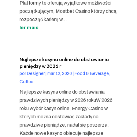
Platformy te oferują wyjątkowe możliwości
początkującym, Mostbet Casino którzy chcą
rozpocząć karierę w...
ler mais
Najlepsze kasyna online do obstawiania
pieniędzy w 2026 r
por
Designer
|
mar 12, 2026
|
Food & Beverage,
Coffee
Najlepsze kasyna online do obstawiania
prawdziwych pieniędzy w 2026 rokuW 2026
roku wybór kasyn online, Energy Casino w
których można obstawiać zakłady na
prawdziwe pieniądze, nadal się poszerza.
Każde nowe kasyno obiecuje najlepsze