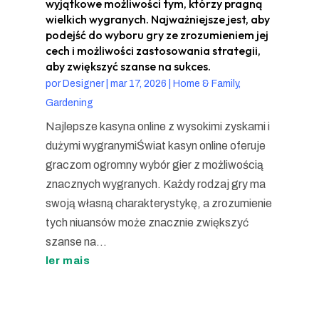
wyjątkowe możliwości tym, którzy pragną
wielkich wygranych. Najważniejsze jest, aby
podejść do wyboru gry ze zrozumieniem jej
cech i możliwości zastosowania strategii,
aby zwiększyć szanse na sukces.
por
Designer
|
mar 17, 2026
|
Home & Family,
Gardening
Najlepsze kasyna online z wysokimi zyskami i
dużymi wygranymiŚwiat kasyn online oferuje
graczom ogromny wybór gier z możliwością
znacznych wygranych. Każdy rodzaj gry ma
swoją własną charakterystykę, a zrozumienie
tych niuansów może znacznie zwiększyć
szanse na...
ler mais