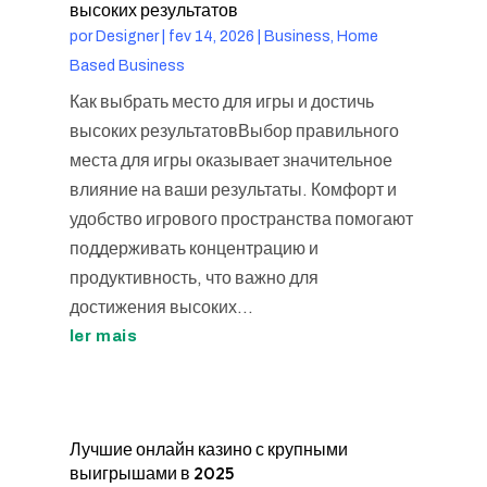
высоких результатов
por
Designer
|
fev 14, 2026
|
Business, Home
Based Business
Как выбрать место для игры и достичь
высоких результатовВыбор правильного
места для игры оказывает значительное
влияние на ваши результаты. Комфорт и
удобство игрового пространства помогают
поддерживать концентрацию и
продуктивность, что важно для
достижения высоких...
ler mais
Лучшие онлайн казино с крупными
выигрышами в 2025