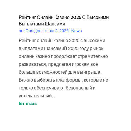
Рейтинг Онлайн Казино 2025 С Высокими
Выплатами Шансами
por
Designer
|
maio 2, 2026
|
News
Рейтинг онлайн казино 2025 с высокими
выплатами шансамиВ 2025 году рынок
онлайн казино продолжает стремительно
развиваться, предлагая игрокам всё
больше возможностей для выигрыша.
Важно выбирать платформы, которые не
только обеспечивают безопасный и
увлекательный...
ler mais