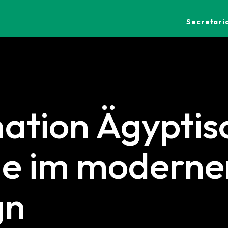
Secretaria
nation Ägyptis
ie im moderne
gn