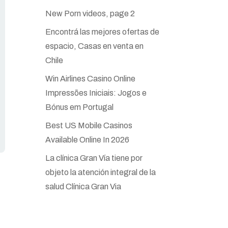
New Porn videos, page 2
Encontrá las mejores ofertas de
espacio, Casas en venta en
Chile
Win Airlines Casino Online
Impressões Iniciais: Jogos e
Bónus em Portugal
Best US Mobile Casinos
Available Online In 2026
La clínica Gran Vía tiene por
objeto la atención integral de la
salud Clínica Gran Via