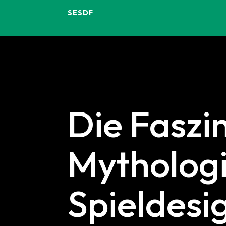
SESDF
Die Faszi
Mytholog
Spieldesi