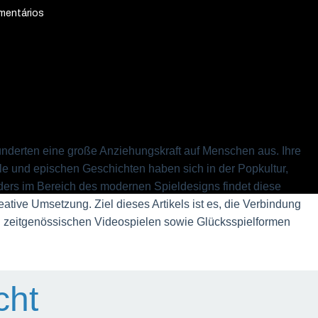
mentários
underten eine große Anziehungskraft auf Menschen aus. Ihre
le und epischen Geschichten haben sich in der Popkultur,
onders im Bereich des modernen Spieldesigns findet diese
reative Umsetzung. Ziel dieses Artikels ist es, die Verbindung
 zeitgenössischen Videospielen sowie Glücksspielformen
cht