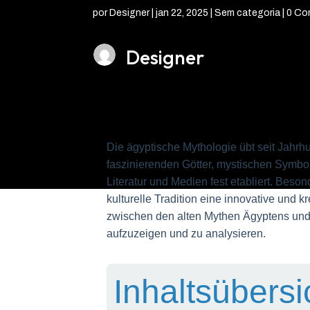
por
Designer
|
jan 22, 2025
| Sem categoria |
0 Co
Designer
Die ägyptische Mythologie übt seit Jahrh
faszinierenden Götter, mystischen Symbo
Literatur und Medien fest etabliert. Bes
kulturelle Tradition eine innovative und k
zwischen den alten Mythen Ägyptens und
aufzuzeigen und zu analysieren.
Inhaltsübersi