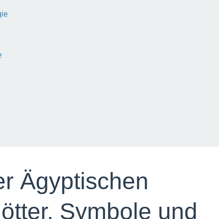
gie
e
r Ägyptischen
ötter, Symbole und