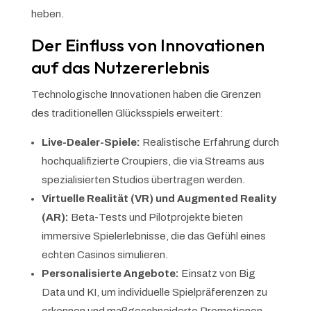
heben.
Der Einfluss von Innovationen
auf das Nutzererlebnis
Technologische Innovationen haben die Grenzen
des traditionellen Glücksspiels erweitert:
Live-Dealer-Spiele:
Realistische Erfahrung durch
hochqualifizierte Croupiers, die via Streams aus
spezialisierten Studios übertragen werden.
Virtuelle Realität (VR) und Augmented Reality
(AR):
Beta-Tests und Pilotprojekte bieten
immersive Spielerlebnisse, die das Gefühl eines
echten Casinos simulieren.
Personalisierte Angebote:
Einsatz von Big
Data und KI, um individuelle Spielpräferenzen zu
erkennen und maßgeschneiderte Promotionen