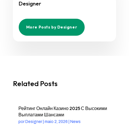
Designer
More Posts by Designer
Related Posts
Рейтинг Онлайн Казино 2025 С Высокими
Выплатами Шансами
por
Designer
|
maio 2, 2026
|
News