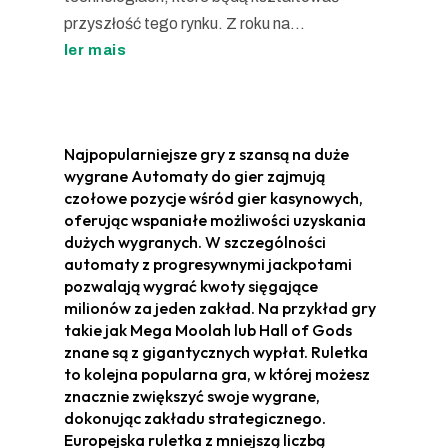
przyszłość tego rynku. Z roku na...
ler mais
Najpopularniejsze gry z szansą na duże
wygrane Automaty do gier zajmują
czołowe pozycje wśród gier kasynowych,
oferując wspaniałe możliwości uzyskania
dużych wygranych. W szczególności
automaty z progresywnymi jackpotami
pozwalają wygrać kwoty sięgające
milionów za jeden zakład. Na przykład gry
takie jak Mega Moolah lub Hall of Gods
znane są z gigantycznych wypłat. Ruletka
to kolejna popularna gra, w której możesz
znacznie zwiększyć swoje wygrane,
dokonując zakładu strategicznego.
Europejska ruletka z mniejszą liczbą