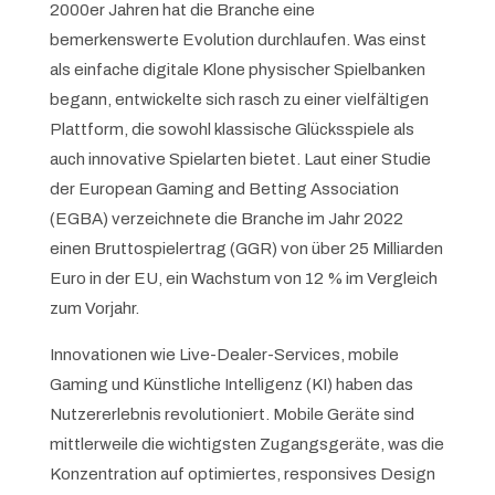
2000er Jahren hat die Branche eine
bemerkenswerte Evolution durchlaufen. Was einst
als einfache digitale Klone physischer Spielbanken
begann, entwickelte sich rasch zu einer vielfältigen
Plattform, die sowohl klassische Glücksspiele als
auch innovative Spielarten bietet. Laut einer Studie
der European Gaming and Betting Association
(EGBA) verzeichnete die Branche im Jahr 2022
einen Bruttospielertrag (GGR) von über 25 Milliarden
Euro in der EU, ein Wachstum von 12 % im Vergleich
zum Vorjahr.
Innovationen wie Live-Dealer-Services, mobile
Gaming und Künstliche Intelligenz (KI) haben das
Nutzererlebnis revolutioniert. Mobile Geräte sind
mittlerweile die wichtigsten Zugangsgeräte, was die
Konzentration auf optimiertes, responsives Design