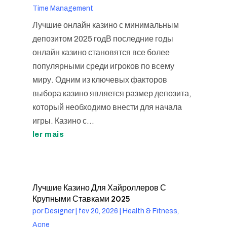
Time Management
Лучшие онлайн казино с минимальным
депозитом 2025 годВ последние годы
онлайн казино становятся все более
популярными среди игроков по всему
миру. Одним из ключевых факторов
выбора казино является размер депозита,
который необходимо внести для начала
игры. Казино с...
ler mais
Лучшие Казино Для Хайроллеров С
Крупными Ставками 2025
por
Designer
|
fev 20, 2026
|
Health & Fitness,
Acne