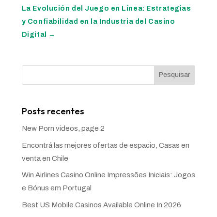
La Evolución del Juego en Línea: Estrategias
y Confiabilidad en la Industria del Casino
Digital
→
Pesquisar
Posts recentes
New Porn videos, page 2
Encontrá las mejores ofertas de espacio, Casas en
venta en Chile
Win Airlines Casino Online Impressões Iniciais: Jogos
e Bónus em Portugal
Best US Mobile Casinos Available Online In 2026