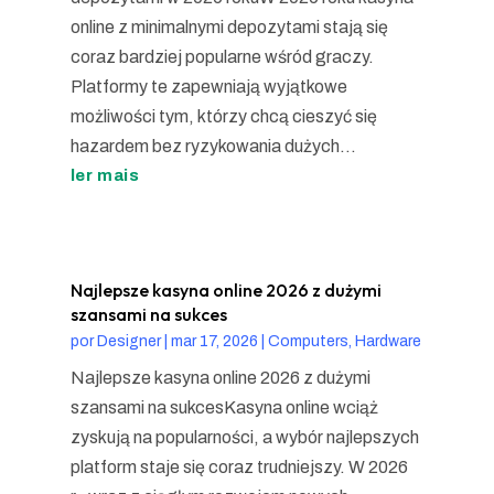
online z minimalnymi depozytami stają się
coraz bardziej popularne wśród graczy.
Platformy te zapewniają wyjątkowe
możliwości tym, którzy chcą cieszyć się
hazardem bez ryzykowania dużych...
ler mais
Najlepsze kasyna online 2026 z dużymi
szansami na sukces
por
Designer
|
mar 17, 2026
|
Computers, Hardware
Najlepsze kasyna online 2026 z dużymi
szansami na sukcesKasyna online wciąż
zyskują na popularności, a wybór najlepszych
platform staje się coraz trudniejszy. W 2026