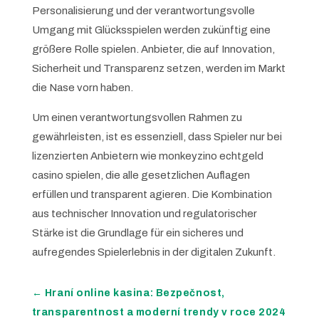
Personalisierung und der verantwortungsvolle
Umgang mit Glücksspielen werden zukünftig eine
größere Rolle spielen. Anbieter, die auf Innovation,
Sicherheit und Transparenz setzen, werden im Markt
die Nase vorn haben.
Um einen verantwortungsvollen Rahmen zu
gewährleisten, ist es essenziell, dass Spieler nur bei
lizenzierten Anbietern wie monkeyzino echtgeld
casino spielen, die alle gesetzlichen Auflagen
erfüllen und transparent agieren. Die Kombination
aus technischer Innovation und regulatorischer
Stärke ist die Grundlage für ein sicheres und
aufregendes Spielerlebnis in der digitalen Zukunft.
←
Hraní online kasina: Bezpečnost,
transparentnost a moderní trendy v roce 2024