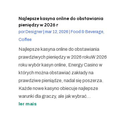
Najlepsze kasyna online do obstawiania
pieniędzy w 2026 r
por
Designer
|
mar 12, 2026
|
Food & Beverage,
Coffee
Najlepsze kasyna online do obstawiania
prawdziwych pieniędzy w 2026 rokuW 2026
roku wybór kasyn online, Energy Casino w
których można obstawiać zakłady na
prawdziwe pieniądze, nadal się poszerza.
Każde nowe kasyno obiecuje najlepsze
warunki dla graczy, ale jak wybrać...
ler mais