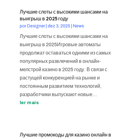
Лучшие слоты с высокими шансами на
выигрыш в 2025 году
por
Designer
|
dez 3, 2025
|
News
Лучшие слоты с высокими шансами на
выигрыш в 2025Игровые автоматы
продолжат оставаться одними из самых
популярных развлечений в онлайн-
мелстрой казино в 2025 году. В связи с
растущей конкуренцией на рынке и
постоянным развитием технологий,
разработчики выпускают новые...
ler mais
Лучшие промокоды для казино онлайн в