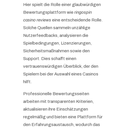
Hier spielt die Rolle einer glaubwürdigen
Bewertungsplattform wie
ringospin
casino reviews
eine entscheidende Rolle.
Solche Quellen sammeln unzählige
Nutzerfeedbacks, analysieren die
Spielbedingungen, Lizenzierungen,
Sicherheitsmaßnahmen sowie den
Support. Dies schafft einen
vertrauenswürdigen Überblick, der den
Spielern bei der Auswahl eines Casinos
hilft.
Professionelle Bewertungsseiten
arbeiten mit transparenten Kriterien,
aktualisieren ihre Einschätzungen
regelmäßig und bieten eine Plattform für
den Erfahrungsaustausch, wodurch das