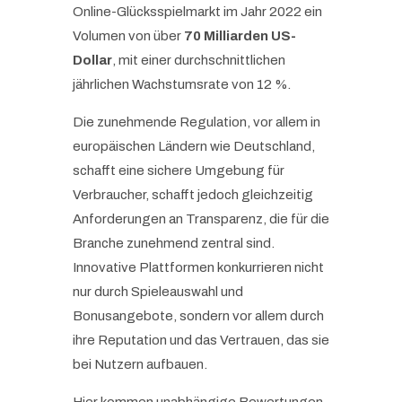
Online-Glücksspielmarkt im Jahr 2022 ein
Volumen von über
70 Milliarden US-
Dollar
, mit einer durchschnittlichen
jährlichen Wachstumsrate von 12 %.
Die zunehmende Regulation, vor allem in
europäischen Ländern wie Deutschland,
schafft eine sichere Umgebung für
Verbraucher, schafft jedoch gleichzeitig
Anforderungen an Transparenz, die für die
Branche zunehmend zentral sind.
Innovative Plattformen konkurrieren nicht
nur durch Spieleauswahl und
Bonusangebote, sondern vor allem durch
ihre Reputation und das Vertrauen, das sie
bei Nutzern aufbauen.
Hier kommen unabhängige Bewertungen