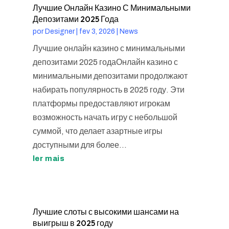
Лучшие Онлайн Казино С Минимальными
Депозитами 2025 Года
por
Designer
|
fev 3, 2026
|
News
Лучшие онлайн казино с минимальными
депозитами 2025 годаОнлайн казино с
минимальными депозитами продолжают
набирать популярность в 2025 году. Эти
платформы предоставляют игрокам
возможность начать игру с небольшой
суммой, что делает азартные игры
доступными для более...
ler mais
Лучшие слоты с высокими шансами на
выигрыш в 2025 году