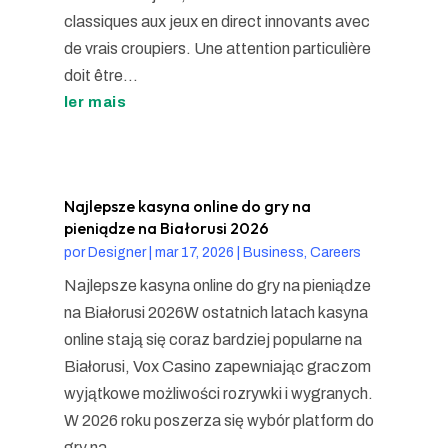
classiques aux jeux en direct innovants avec
de vrais croupiers. Une attention particulière
doit être...
ler mais
Najlepsze kasyna online do gry na
pieniądze na Białorusi 2026
por
Designer
|
mar 17, 2026
|
Business, Careers
Najlepsze kasyna online do gry na pieniądze
na Białorusi 2026W ostatnich latach kasyna
online stają się coraz bardziej popularne na
Białorusi, Vox Casino zapewniając graczom
wyjątkowe możliwości rozrywki i wygranych.
W 2026 roku poszerza się wybór platform do
gry na...