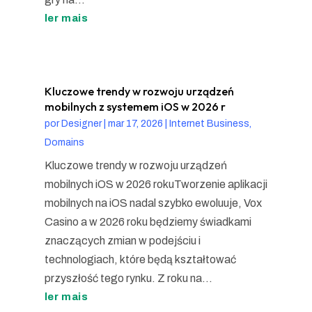
ler mais
Kluczowe trendy w rozwoju urządzeń
mobilnych z systemem iOS w 2026 r
por
Designer
|
mar 17, 2026
|
Internet Business,
Domains
Kluczowe trendy w rozwoju urządzeń
mobilnych iOS w 2026 rokuTworzenie aplikacji
mobilnych na iOS nadal szybko ewoluuje, Vox
Casino a w 2026 roku będziemy świadkami
znaczących zmian w podejściu i
technologiach, które będą kształtować
przyszłość tego rynku. Z roku na...
ler mais