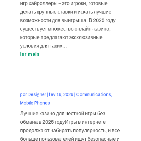
игр хайроллеры – это игроки, готовые
делать крупные ставки и искать лучшие
возможности для выигрыша. В 2025 году
существует множество онлайн-казино,
которые предлагают эксклюзивные
условия для таких...
ler mais
por
Designer
|
fev 16, 2026
|
Communications,
Mobile Phones
Лучшие казино для честной игры без
обмана в 2025 годуИгры в интернете
продолжают набирать популярность, и все
больше пользователей ищут безопасные и