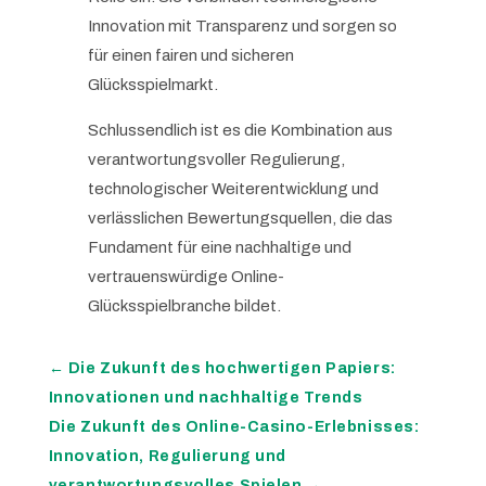
Innovation mit Transparenz und sorgen so
für einen fairen und sicheren
Glücksspielmarkt.
Schlussendlich ist es die Kombination aus
verantwortungsvoller Regulierung,
technologischer Weiterentwicklung und
verlässlichen Bewertungsquellen, die das
Fundament für eine nachhaltige und
vertrauenswürdige Online-
Glücksspielbranche bildet.
←
Die Zukunft des hochwertigen Papiers:
Innovationen und nachhaltige Trends
Die Zukunft des Online-Casino-Erlebnisses:
Innovation, Regulierung und
verantwortungsvolles Spielen
→