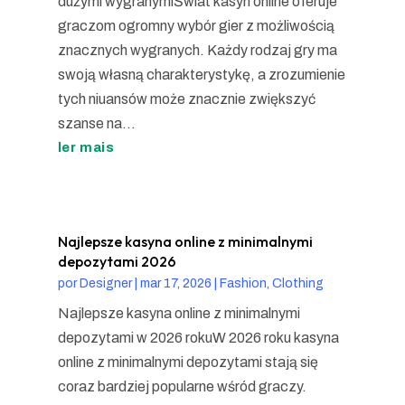
dużymi wygranymiŚwiat kasyn online oferuje
graczom ogromny wybór gier z możliwością
znacznych wygranych. Każdy rodzaj gry ma
swoją własną charakterystykę, a zrozumienie
tych niuansów może znacznie zwiększyć
szanse na...
ler mais
Najlepsze kasyna online z minimalnymi
depozytami 2026
por
Designer
|
mar 17, 2026
|
Fashion, Clothing
Najlepsze kasyna online z minimalnymi
depozytami w 2026 rokuW 2026 roku kasyna
online z minimalnymi depozytami stają się
coraz bardziej popularne wśród graczy.