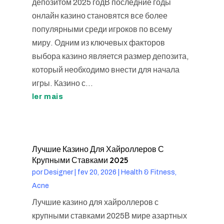
депозитом 2025 годВ последние годы
онлайн казино становятся все более
популярными среди игроков по всему
миру. Одним из ключевых факторов
выбора казино является размер депозита,
который необходимо внести для начала
игры. Казино с...
ler mais
Лучшие Казино Для Хайроллеров С
Крупными Ставками 2025
por
Designer
|
fev 20, 2026
|
Health & Fitness,
Acne
Лучшие казино для хайроллеров с
крупными ставками 2025В мире азартных