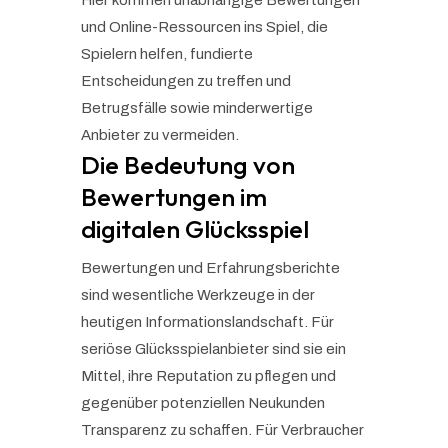
und Online-Ressourcen ins Spiel, die
Spielern helfen, fundierte
Entscheidungen zu treffen und
Betrugsfälle sowie minderwertige
Anbieter zu vermeiden.
Die Bedeutung von
Bewertungen im
digitalen Glücksspiel
Bewertungen und Erfahrungsberichte
sind wesentliche Werkzeuge in der
heutigen Informationslandschaft. Für
seriöse Glücksspielanbieter sind sie ein
Mittel, ihre Reputation zu pflegen und
gegenüber potenziellen Neukunden
Transparenz zu schaffen. Für Verbraucher