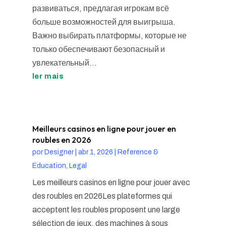
развиваться, предлагая игрокам всё
больше возможностей для выигрыша.
Важно выбирать платформы, которые не
только обеспечивают безопасный и
увлекательный...
ler mais
Meilleurs casinos en ligne pour jouer en
roubles en 2026
por
Designer
|
abr 1, 2026
|
Reference &
Education, Legal
Les meilleurs casinos en ligne pour jouer avec
des roubles en 2026Les plateformes qui
acceptent les roubles proposent une large
sélection de jeux, des machines à sous