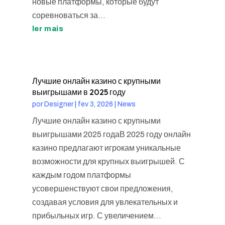
новые платформы, которые будут
соревноваться за...
ler mais
Лучшие онлайн казино с крупными
выигрышами в 2025 году
por
Designer
|
fev 3, 2026
|
News
Лучшие онлайн казино с крупными
выигрышами 2025 годаВ 2025 году онлайн
казино предлагают игрокам уникальные
возможности для крупных выигрышей. С
каждым годом платформы
усовершенствуют свои предложения,
создавая условия для увлекательных и
прибыльных игр. С увеличением...