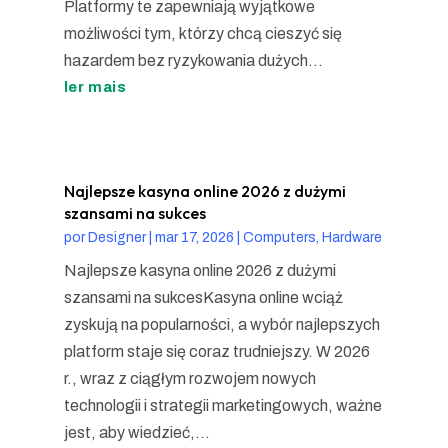
Platformy te zapewniają wyjątkowe
możliwości tym, którzy chcą cieszyć się
hazardem bez ryzykowania dużych...
ler mais
Najlepsze kasyna online 2026 z dużymi
szansami na sukces
por
Designer
|
mar 17, 2026
|
Computers, Hardware
Najlepsze kasyna online 2026 z dużymi
szansami na sukcesKasyna online wciąż
zyskują na popularności, a wybór najlepszych
platform staje się coraz trudniejszy. W 2026
r., wraz z ciągłym rozwojem nowych
technologii i strategii marketingowych, ważne
jest, aby wiedzieć,...