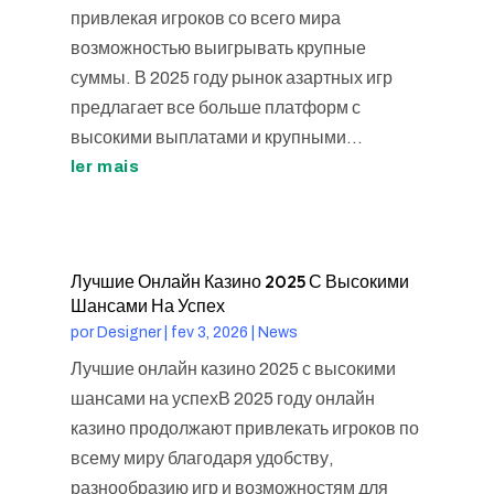
привлекая игроков со всего мира
возможностью выигрывать крупные
суммы. В 2025 году рынок азартных игр
предлагает все больше платформ с
высокими выплатами и крупными...
ler mais
Лучшие Онлайн Казино 2025 С Высокими
Шансами На Успех
por
Designer
|
fev 3, 2026
|
News
Лучшие онлайн казино 2025 с высокими
шансами на успехВ 2025 году онлайн
казино продолжают привлекать игроков по
всему миру благодаря удобству,
разнообразию игр и возможностям для