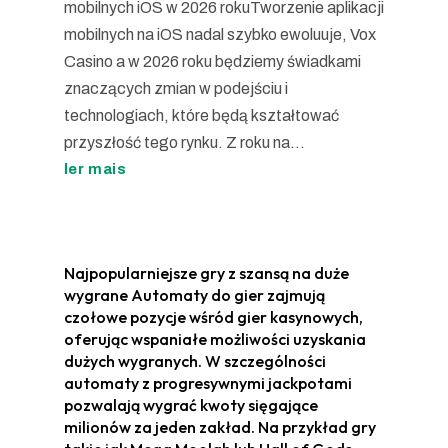
mobilnych iOS w 2026 rokuTworzenie aplikacji
mobilnych na iOS nadal szybko ewoluuje, Vox
Casino a w 2026 roku będziemy świadkami
znaczących zmian w podejściu i
technologiach, które będą kształtować
przyszłość tego rynku. Z roku na...
ler mais
Najpopularniejsze gry z szansą na duże
wygrane Automaty do gier zajmują
czołowe pozycje wśród gier kasynowych,
oferując wspaniałe możliwości uzyskania
dużych wygranych. W szczególności
automaty z progresywnymi jackpotami
pozwalają wygrać kwoty sięgające
milionów za jeden zakład. Na przykład gry