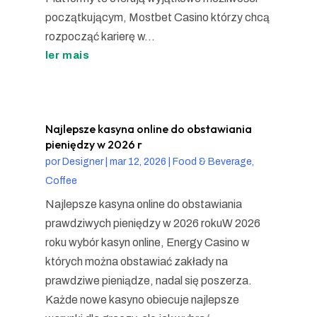
początkującym, Mostbet Casino którzy chcą
rozpocząć karierę w...
ler mais
Najlepsze kasyna online do obstawiania
pieniędzy w 2026 r
por
Designer
|
mar 12, 2026
|
Food & Beverage,
Coffee
Najlepsze kasyna online do obstawiania
prawdziwych pieniędzy w 2026 rokuW 2026
roku wybór kasyn online, Energy Casino w
których można obstawiać zakłady na
prawdziwe pieniądze, nadal się poszerza.
Każde nowe kasyno obiecuje najlepsze