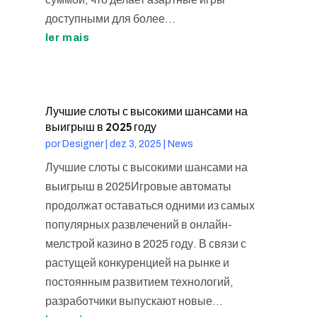
доступными для более...
ler mais
Лучшие слоты с высокими шансами на
выигрыш в 2025 году
por
Designer
|
dez 3, 2025
|
News
Лучшие слоты с высокими шансами на
выигрыш в 2025Игровые автоматы
продолжат оставаться одними из самых
популярных развлечений в онлайн-
мелстрой казино в 2025 году. В связи с
растущей конкуренцией на рынке и
постоянным развитием технологий,
разработчики выпускают новые...