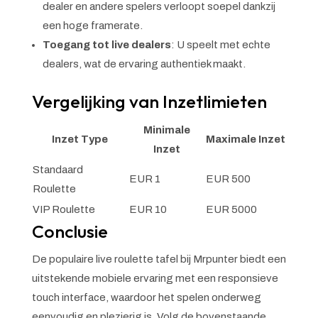
dealer en andere spelers verloopt soepel dankzij
een hoge framerate.
Toegang tot live dealers
: U speelt met echte
dealers, wat de ervaring authentiek maakt.
Vergelijking van Inzetlimieten
Minimale
Inzet Type
Maximale Inzet
Inzet
Standaard
EUR 1
EUR 500
Roulette
VIP Roulette
EUR 10
EUR 5000
Conclusie
De populaire live roulette tafel bij Mrpunter biedt een
uitstekende mobiele ervaring met een responsieve
touch interface, waardoor het spelen onderweg
eenvoudig en plezierig is. Volg de bovenstaande