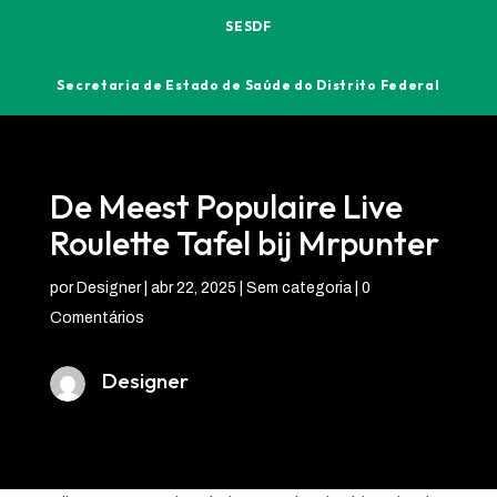
SESDF
Secretaria de Estado de Saúde do Distrito Federal
De Meest Populaire Live
Roulette Tafel bij Mrpunter
por
Designer
|
abr 22, 2025
| Sem categoria |
0
Comentários
Designer