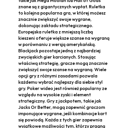
takie jak Mega Moolah lub Hall of Gods
znane są z gigantycznych wypłat. Ruletka
to kolejna popularna gra, w której możesz
znacznie zwiększyć swoje wygrane,
dokonując zakładu strategicznego.
Europejska ruletka z mniejszą liczbą
kieszeni oferuje większe szanse na wygraną
w porównaniu z wersją amerykańską.
Blackjack pozostaje jedną z najbardziej
zwycięskich gier karcianych. Stosując
właściwą strategię, gracze mogą znacznie
zwiększyć swoje szanse na wygraną. Wiele
opcji gry z różnymi zasadami pozwala
każdemu wybrać najlepszy dla siebie styl
gry. Poker wideo jest również popularny ze
względu na wysokie zyski i element
strategiczny. Gry z jackpotem, takie jak
Jacks Or Better, mogą zapewnić graczom
imponujące wygrane, jeśli kombinacje kart
się powiodą. Każda z tych gier zapewnia
wyjątkowe możliwości tym, którzy pragną