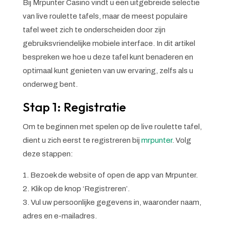
Bij Mrpunter Casino vindt u een uitgebreide selectie
van live roulette tafels, maar de meest populaire
tafel weet zich te onderscheiden door zijn
gebruiksvriendelijke mobiele interface. In dit artikel
bespreken we hoe u deze tafel kunt benaderen en
optimaal kunt genieten van uw ervaring, zelfs als u
onderweg bent.
Stap 1: Registratie
Om te beginnen met spelen op de live roulette tafel,
dient u zich eerst te registreren bij
mrpunter
. Volg
deze stappen:
Bezoek de website of open de app van Mrpunter.
Klik op de knop ‘Registreren’.
Vul uw persoonlijke gegevens in, waaronder naam,
adres en e-mailadres.