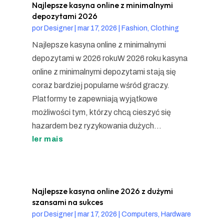
Najlepsze kasyna online z minimalnymi
depozytami 2026
por
Designer
|
mar 17, 2026
|
Fashion, Clothing
Najlepsze kasyna online z minimalnymi
depozytami w 2026 rokuW 2026 roku kasyna
online z minimalnymi depozytami stają się
coraz bardziej popularne wśród graczy.
Platformy te zapewniają wyjątkowe
możliwości tym, którzy chcą cieszyć się
hazardem bez ryzykowania dużych...
ler mais
Najlepsze kasyna online 2026 z dużymi
szansami na sukces
por
Designer
|
mar 17, 2026
|
Computers, Hardware