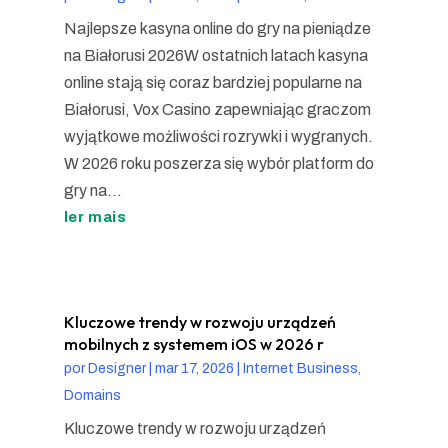
Najlepsze kasyna online do gry na pieniądze
na Białorusi 2026W ostatnich latach kasyna
online stają się coraz bardziej popularne na
Białorusi, Vox Casino zapewniając graczom
wyjątkowe możliwości rozrywki i wygranych.
W 2026 roku poszerza się wybór platform do
gry na...
ler mais
Kluczowe trendy w rozwoju urządzeń
mobilnych z systemem iOS w 2026 r
por
Designer
|
mar 17, 2026
|
Internet Business,
Domains
Kluczowe trendy w rozwoju urządzeń