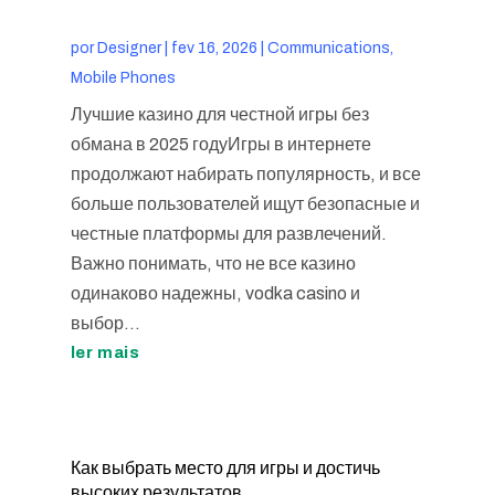
por
Designer
|
fev 16, 2026
|
Communications,
Mobile Phones
Лучшие казино для честной игры без
обмана в 2025 годуИгры в интернете
продолжают набирать популярность, и все
больше пользователей ищут безопасные и
честные платформы для развлечений.
Важно понимать, что не все казино
одинаково надежны, vodka casino и
выбор...
ler mais
Как выбрать место для игры и достичь
высоких результатов