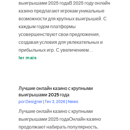
выигрышами 2025 годаВ 2025 году онлайн
казино предлагают игрокам уникальные
возможности для крупных выигрышей. С
каждым годом платформы
усовершенствуют свои предложения,
создавая условия для увлекательных и
прибыльных игр. С увеличением...
ler mais
Лучшие онлайн казино с крупными
выигрышами 2025 года
por
Designer
|
fev 3, 2026
|
News
Лучшие онлайн казино с крупными
выигрышами 2025 годаОнлайн казино
продолжают набирать популярность,