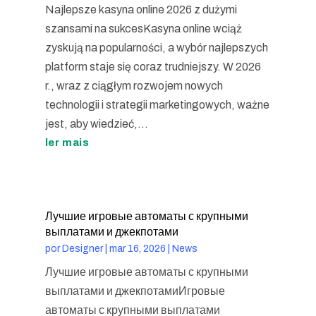
Najlepsze kasyna online 2026 z dużymi
szansami na sukcesKasyna online wciąż
zyskują na popularności, a wybór najlepszych
platform staje się coraz trudniejszy. W 2026
r., wraz z ciągłym rozwojem nowych
technologii i strategii marketingowych, ważne
jest, aby wiedzieć,...
ler mais
Лучшие игровые автоматы с крупными
выплатами и джекпотами
por
Designer
|
mar 16, 2026
|
News
Лучшие игровые автоматы с крупными
выплатами и джекпотамиИгровые
автоматы с крупными выплатами