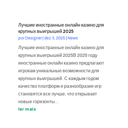
Лучшие иностранные онлайн казино для
крупных выигрышей 2025
por
Designer
|
dez 3, 2025
|
News
Лучшие иностранные онлайн казино для
крупных выигрышей 2025В 2025 году
иностранные онлайн казино предлагают
игрокам уникальные возможности для
крупных выигрышей. С каждым годом
качество платформ и разнообразие игр
становятся все лучше, что открывает
новые горизонты...
ler mais