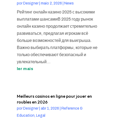
por
Designer
|
maio 2, 2026
|
News
Рейтинг онлайн казино 2025 с высокими
выплатами шансамиВ 2025 году рынок
онлайн казино продолжает стремительно
развиваться, предлагая игрокам всё
больше возможностей для выигрыша.
Важно выбирать платформы, которые не
только обеспечивают безопасный и
увлекательный...
ler mais
Meilleurs casinos en ligne pour jouer en
roubles en 2026
por
Designer
|
abr 1, 2026
|
Reference &
Education, Legal