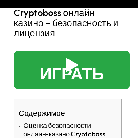
Cryptoboss онлайн
казино – безопасность и
лицензия
▶️
ИГРАТЬ
Содержимое
Оценка безопасности
онлайн-казино Cryptoboss