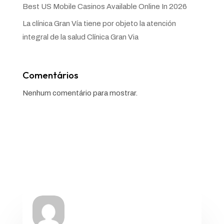
Best US Mobile Casinos Available Online In 2026
La clínica Gran Vía tiene por objeto la atención
integral de la salud Clínica Gran Via
Comentários
Nenhum comentário para mostrar.