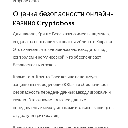
игорное дело.
Оценка безопасности онлайн-
казино Cryptoboss
Для начала, Крипто Босс казино имеет лицензию,
выдана на основании закона о гамблинге в Кюрасао.
Это означает, что онлайн-казино находится под
контролем и регулировкой, что обеспечивает
безопасность игроков.
Кроме того, Крипто Босс казино использует
защищенный соединение SSL, что обеспечивает
безопасность передачи данных между игроками и
казино. Это означает, что все данные,
передаваемые между игроками и казино, защищены
от доступа третьих лиц.
Крипто Босс казино также предлагает несколько