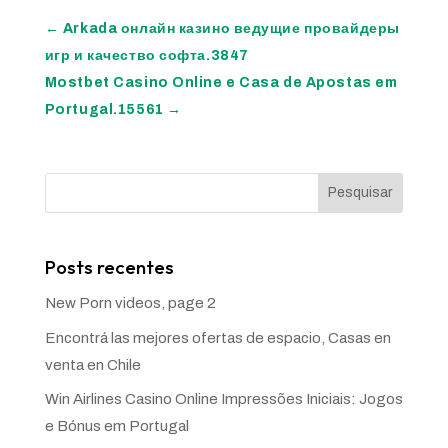
←
Arkada онлайн казино ведущие провайдеры
игр и качество софта.3847
Mostbet Casino Online e Casa de Apostas em
Portugal.15561
→
Pesquisar
Posts recentes
New Porn videos, page 2
Encontrá las mejores ofertas de espacio, Casas en
venta en Chile
Win Airlines Casino Online Impressões Iniciais: Jogos
e Bónus em Portugal