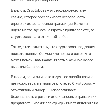
интересный игровой процесс.
В целом, Cryptoboss – это надежное онлайн-
казино, которое обеспечивает безопасность
игроков и их финансовые транзакции. Если вы
ищете место, где можно играть в криптовалюте, то
Cryptoboss – это отличный выбор.
Также, стоит отметить, что Cryptoboss предлагает
приветственные бонусы для новых игроков, что
может помочь вам начать играть в казино с более
высоким балансом.
В целом, если вы ищете надежное онлайн-казино,
где можно играть в криптовалюте, то Cryptoboss –
это отличный выбор. Он обеспечивает
безопасность игроков и их финансовые транзакции,
предлагает широкий спектр игр и имеет лицензию на