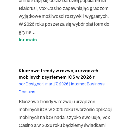
online stają się coraz bardziej popularne na
Białorusi, Vox Casino zapewniając graczom
wyjątkowe możliwości rozrywki i wygranych.
W 2026 roku poszerza się wybór platform do
gry na...
ler mais
Kluczowe trendy w rozwoju urządzeń
mobilnych z systemem iOS w 2026 r
por
Designer
|
mar 17, 2026
|
Internet Business,
Domains
Kluczowe trendy w rozwoju urządzeń
mobilnych iOS w 2026 rokuTworzenie aplikacji
mobilnych na iOS nadal szybko ewoluuje, Vox
Casino a w 2026 roku będziemy świadkami