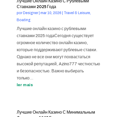
Лучшие Онлайн Казино С Рублевыми
Ставками 2025 Года
por
Designer
|
mar 10, 2026
|
Travel & Leisure,
Boating
Лучшие онлайн казино с рублевыми
ставками 2025 годаСегодня существует
огромное количество онлайн казино,
которые поддерживают рублевые ставки.
Однако не все они могут похвастаться
высокой репутацией, Azino777 честностью
и безопасностью. Важно выбирать
только...
ler mais
Лучшие Онлайн Казино С Минимальным