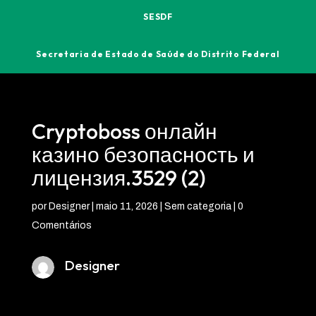
SESDF
Secretaria de Estado de Saúde do Distrito Federal
Cryptoboss онлайн
казино безопасность и
лицензия.3529 (2)
por
Designer
|
maio 11, 2026
| Sem categoria |
0
Comentários
Designer