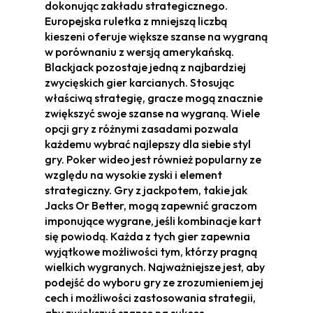
dokonując zakładu strategicznego.
Europejska ruletka z mniejszą liczbą
kieszeni oferuje większe szanse na wygraną
w porównaniu z wersją amerykańską.
Blackjack pozostaje jedną z najbardziej
zwycięskich gier karcianych. Stosując
właściwą strategię, gracze mogą znacznie
zwiększyć swoje szanse na wygraną. Wiele
opcji gry z różnymi zasadami pozwala
każdemu wybrać najlepszy dla siebie styl
gry. Poker wideo jest również popularny ze
względu na wysokie zyski i element
strategiczny. Gry z jackpotem, takie jak
Jacks Or Better, mogą zapewnić graczom
imponujące wygrane, jeśli kombinacje kart
się powiodą. Każda z tych gier zapewnia
wyjątkowe możliwości tym, którzy pragną
wielkich wygranych. Najważniejsze jest, aby
podejść do wyboru gry ze zrozumieniem jej
cech i możliwości zastosowania strategii,
aby zwiększyć szanse na sukces.