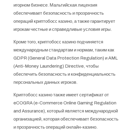
игорном бизнесе. Мальтийская лицензия
обеспечивает безопасность и прозрачность
операций криптобосс казино, а также гарантирует
игрокам честные и справедливые условия игры.
Кроме того, криптобосс казино подчиняется
международным стандартам и нормам, таким как
GDPR (General Data Protection Regulation) и AML
(Anti-Money Laundering) Directive, чтобы
обеспечить безопасность и конфиденциальность
персональных данных игроков.
Криптобосс казино также имеет сертификат от
eCOGRA (e-Commerce Online Gaming Regulation
and Assurance), который является международной
организацией, которая обеспечивает безопасность
и прозрачность операций онлайн-казино.