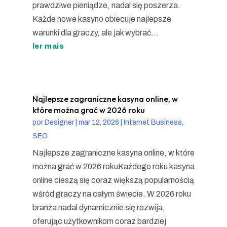
prawdziwe pieniądze, nadal się poszerza.
Każde nowe kasyno obiecuje najlepsze
warunki dla graczy, ale jak wybrać...
ler mais
Najlepsze zagraniczne kasyna online, w
które można grać w 2026 roku
por
Designer
|
mar 12, 2026
|
Internet Business,
SEO
Najlepsze zagraniczne kasyna online, w które
można grać w 2026 rokuKażdego roku kasyna
online cieszą się coraz większą popularnością
wśród graczy na całym świecie. W 2026 roku
branża nadal dynamicznie się rozwija,
oferując użytkownikom coraz bardziej