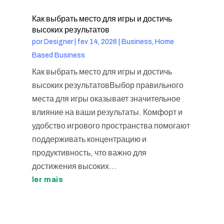
Как выбрать место для игры и достичь
высоких результатов
por
Designer
|
fev 14, 2026
|
Business, Home
Based Business
Как выбрать место для игры и достичь
высоких результатовВыбор правильного
места для игры оказывает значительное
влияние на ваши результаты. Комфорт и
удобство игрового пространства помогают
поддерживать концентрацию и
продуктивность, что важно для
достижения высоких...
ler mais