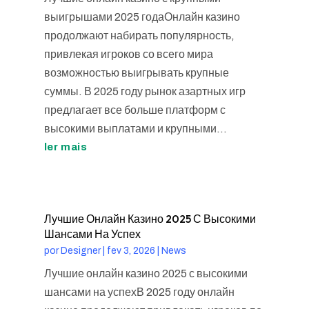
выигрышами 2025 годаОнлайн казино
продолжают набирать популярность,
привлекая игроков со всего мира
возможностью выигрывать крупные
суммы. В 2025 году рынок азартных игр
предлагает все больше платформ с
высокими выплатами и крупными...
ler mais
Лучшие Онлайн Казино 2025 С Высокими
Шансами На Успех
por
Designer
|
fev 3, 2026
|
News
Лучшие онлайн казино 2025 с высокими
шансами на успехВ 2025 году онлайн