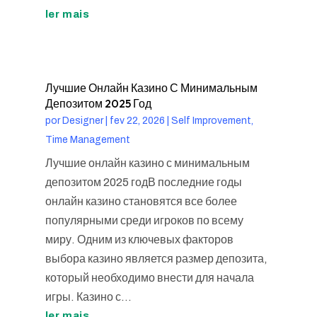
ler mais
Лучшие Онлайн Казино С Минимальным
Депозитом 2025 Год
por
Designer
|
fev 22, 2026
|
Self Improvement,
Time Management
Лучшие онлайн казино с минимальным
депозитом 2025 годВ последние годы
онлайн казино становятся все более
популярными среди игроков по всему
миру. Одним из ключевых факторов
выбора казино является размер депозита,
который необходимо внести для начала
игры. Казино с...
ler mais