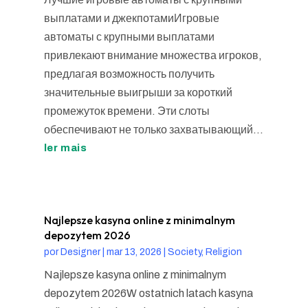
выплатами и джекпотамиИгровые
автоматы с крупными выплатами
привлекают внимание множества игроков,
предлагая возможность получить
значительные выигрыши за короткий
промежуток времени. Эти слоты
обеспечивают не только захватывающий...
ler mais
Najlepsze kasyna online z minimalnym
depozytem 2026
por
Designer
|
mar 13, 2026
|
Society, Religion
Najlepsze kasyna online z minimalnym
depozytem 2026W ostatnich latach kasyna