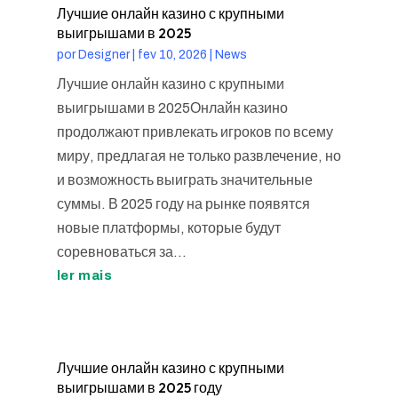
Лучшие онлайн казино с крупными
выигрышами в 2025
por
Designer
|
fev 10, 2026
|
News
Лучшие онлайн казино с крупными
выигрышами в 2025Онлайн казино
продолжают привлекать игроков по всему
миру, предлагая не только развлечение, но
и возможность выиграть значительные
суммы. В 2025 году на рынке появятся
новые платформы, которые будут
соревноваться за...
ler mais
Лучшие онлайн казино с крупными
выигрышами в 2025 году