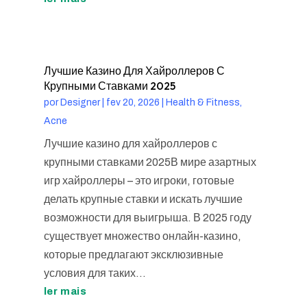
Лучшие Казино Для Хайроллеров С
Крупными Ставками 2025
por
Designer
|
fev 20, 2026
|
Health & Fitness,
Acne
Лучшие казино для хайроллеров с
крупными ставками 2025В мире азартных
игр хайроллеры – это игроки, готовые
делать крупные ставки и искать лучшие
возможности для выигрыша. В 2025 году
существует множество онлайн-казино,
которые предлагают эксклюзивные
условия для таких...
ler mais