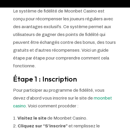
Le système de fidélité de Moonbet Casino est
conçu pour récompenser les joueurs réguliers avec
des avantages exclusifs. Ce système permet aux
utilisateurs de gagner des points de fidélité qui
peuvent être échangés contre des bonus, des tours
gratuits et d’autres récompenses. Voici un guide
étape par étape pour comprendre comment cela
fonctionne.
Étape 1 : Inscription
Pour participer au programme de fidélité, vous
devez d’abord vous inscrire sur le site de
moonbet
casino
. Voici comment procéder :
Visitez le site
de Moonbet Casino.
Cliquez sur “S’inscrire”
et remplissez le