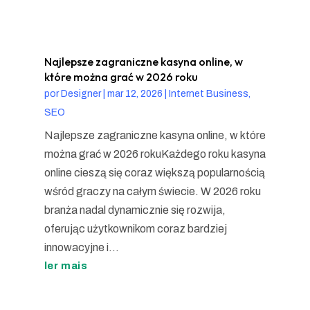
Najlepsze zagraniczne kasyna online, w
które można grać w 2026 roku
por
Designer
|
mar 12, 2026
|
Internet Business,
SEO
Najlepsze zagraniczne kasyna online, w które
można grać w 2026 rokuKażdego roku kasyna
online cieszą się coraz większą popularnością
wśród graczy na całym świecie. W 2026 roku
branża nadal dynamicznie się rozwija,
oferując użytkownikom coraz bardziej
innowacyjne i...
ler mais