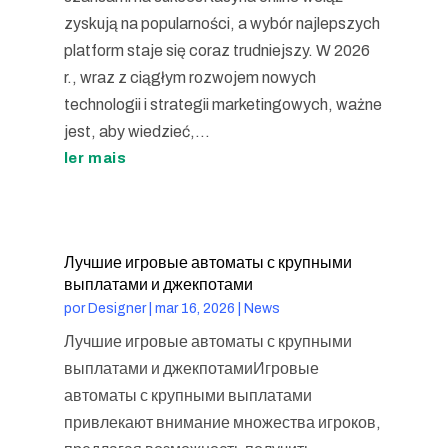
zyskują na popularności, a wybór najlepszych
platform staje się coraz trudniejszy. W 2026
r., wraz z ciągłym rozwojem nowych
technologii i strategii marketingowych, ważne
jest, aby wiedzieć,...
ler mais
Лучшие игровые автоматы с крупными
выплатами и джекпотами
por
Designer
|
mar 16, 2026
|
News
Лучшие игровые автоматы с крупными
выплатами и джекпотамиИгровые
автоматы с крупными выплатами
привлекают внимание множества игроков,