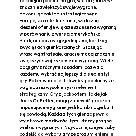
to kolejna popularna gra, w której możesz
znacznie zwiększyć swoje wygrane,
dokonując zakładu strategicznego.
Europejska ruletka z mniejszą liczbą
kieszeni oferuje większe szanse na wygraną
w porównaniu z wersją amerykańską.
Blackjack pozostaje jedną z najbardziej
zwycięskich gier karcianych. Stosując
właściwą strategię, gracze mogą znacznie
zwiększyć swoje szanse na wygraną. Wiele
opcji gry z różnymi zasadami pozwala
każdemu wybrać najlepszy dla siebie styl
gry. Poker wideo jest również popularny ze
względu na wysokie zyski i element
strategiczny. Gry z jackpotem, takie jak
Jacks Or Better, mogą zapewnić graczom
imponujące wygrane, jeśli kombinacje kart
się powiodą. Każda z tych gier zapewnia
wyjątkowe możliwości tym, którzy pragną
wielkich wygranych. Najważniejsze jest, aby
podejść do wyboru gry ze zrozumieniem jej