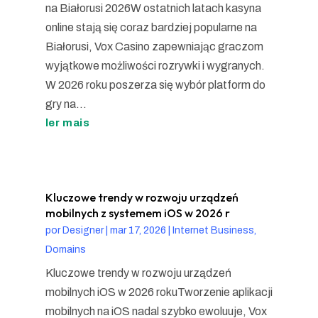
na Białorusi 2026W ostatnich latach kasyna
online stają się coraz bardziej popularne na
Białorusi, Vox Casino zapewniając graczom
wyjątkowe możliwości rozrywki i wygranych.
W 2026 roku poszerza się wybór platform do
gry na...
ler mais
Kluczowe trendy w rozwoju urządzeń
mobilnych z systemem iOS w 2026 r
por
Designer
|
mar 17, 2026
|
Internet Business,
Domains
Kluczowe trendy w rozwoju urządzeń
mobilnych iOS w 2026 rokuTworzenie aplikacji
mobilnych na iOS nadal szybko ewoluuje, Vox