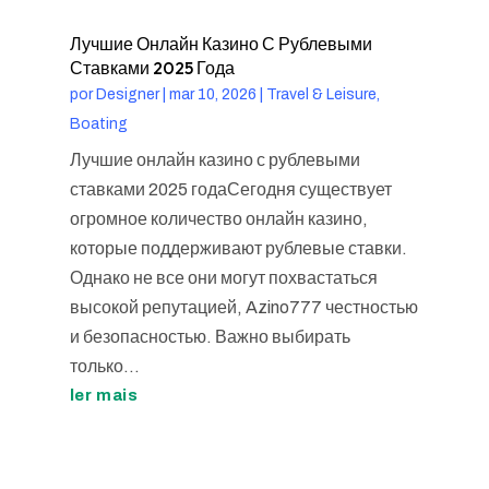
Лучшие Онлайн Казино С Рублевыми
Ставками 2025 Года
por
Designer
|
mar 10, 2026
|
Travel & Leisure,
Boating
Лучшие онлайн казино с рублевыми
ставками 2025 годаСегодня существует
огромное количество онлайн казино,
которые поддерживают рублевые ставки.
Однако не все они могут похвастаться
высокой репутацией, Azino777 честностью
и безопасностью. Важно выбирать
только...
ler mais