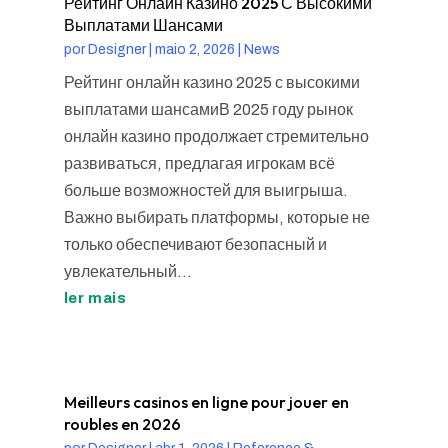
Рейтинг Онлайн Казино 2025 С Высокими
Выплатами Шансами
por
Designer
|
maio 2, 2026
|
News
Рейтинг онлайн казино 2025 с высокими
выплатами шансамиВ 2025 году рынок
онлайн казино продолжает стремительно
развиваться, предлагая игрокам всё
больше возможностей для выигрыша.
Важно выбирать платформы, которые не
только обеспечивают безопасный и
увлекательный...
ler mais
Meilleurs casinos en ligne pour jouer en
roubles en 2026