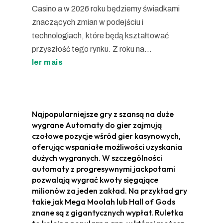
Casino a w 2026 roku będziemy świadkami
znaczących zmian w podejściu i
technologiach, które będą kształtować
przyszłość tego rynku. Z roku na...
ler mais
Najpopularniejsze gry z szansą na duże
wygrane Automaty do gier zajmują
czołowe pozycje wśród gier kasynowych,
oferując wspaniałe możliwości uzyskania
dużych wygranych. W szczególności
automaty z progresywnymi jackpotami
pozwalają wygrać kwoty sięgające
milionów za jeden zakład. Na przykład gry
takie jak Mega Moolah lub Hall of Gods
znane są z gigantycznych wypłat. Ruletka