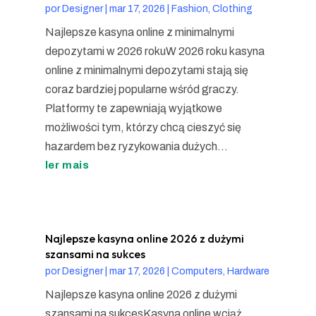
por
Designer
|
mar 17, 2026
|
Fashion, Clothing
Najlepsze kasyna online z minimalnymi
depozytami w 2026 rokuW 2026 roku kasyna
online z minimalnymi depozytami stają się
coraz bardziej popularne wśród graczy.
Platformy te zapewniają wyjątkowe
możliwości tym, którzy chcą cieszyć się
hazardem bez ryzykowania dużych...
ler mais
Najlepsze kasyna online 2026 z dużymi
szansami na sukces
por
Designer
|
mar 17, 2026
|
Computers, Hardware
Najlepsze kasyna online 2026 z dużymi
szansami na sukcesKasyna online wciąż