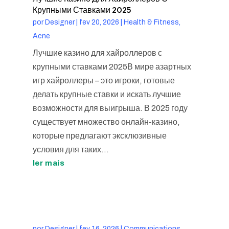
Крупными Ставками 2025
por
Designer
|
fev 20, 2026
|
Health & Fitness,
Acne
Лучшие казино для хайроллеров с
крупными ставками 2025В мире азартных
игр хайроллеры – это игроки, готовые
делать крупные ставки и искать лучшие
возможности для выигрыша. В 2025 году
существует множество онлайн-казино,
которые предлагают эксклюзивные
условия для таких...
ler mais
por
Designer
|
fev 16, 2026
|
Communications,