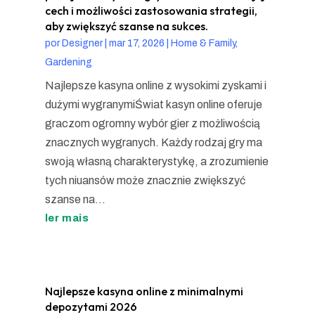
cech i możliwości zastosowania strategii,
aby zwiększyć szanse na sukces.
por
Designer
|
mar 17, 2026
|
Home & Family,
Gardening
Najlepsze kasyna online z wysokimi zyskami i
dużymi wygranymiŚwiat kasyn online oferuje
graczom ogromny wybór gier z możliwością
znacznych wygranych. Każdy rodzaj gry ma
swoją własną charakterystykę, a zrozumienie
tych niuansów może znacznie zwiększyć
szanse na...
ler mais
Najlepsze kasyna online z minimalnymi
depozytami 2026