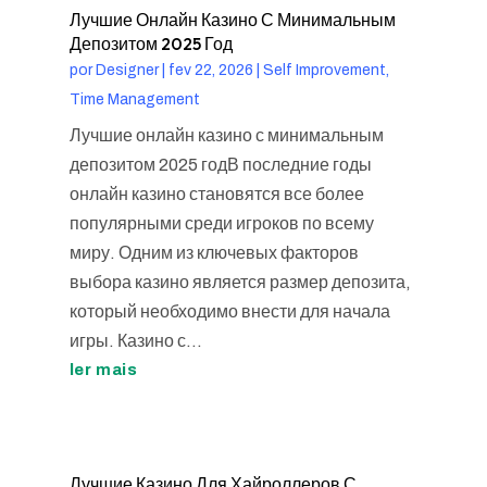
Лучшие Онлайн Казино С Минимальным
Депозитом 2025 Год
por
Designer
|
fev 22, 2026
|
Self Improvement,
Time Management
Лучшие онлайн казино с минимальным
депозитом 2025 годВ последние годы
онлайн казино становятся все более
популярными среди игроков по всему
миру. Одним из ключевых факторов
выбора казино является размер депозита,
который необходимо внести для начала
игры. Казино с...
ler mais
Лучшие Казино Для Хайроллеров С