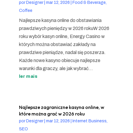
por
Designer
|
mar 12, 2026
|
Food & Beverage,
Coffee
Najlepsze kasyna online do obstawiania
prawdziwych pieniędzy w 2026 rokuW 2026
roku wybór kasyn online, Energy Casino w
których można obstawiać zakłady na
prawdziwe pieniądze, nadal się poszerza.
Każde nowe kasyno obiecuje najlepsze
warunki dla graczy, ale jak wybrać...
ler mais
Najlepsze zagraniczne kasyna online, w
które można grać w 2026 roku
por
Designer
|
mar 12, 2026
|
Internet Business,
SEO