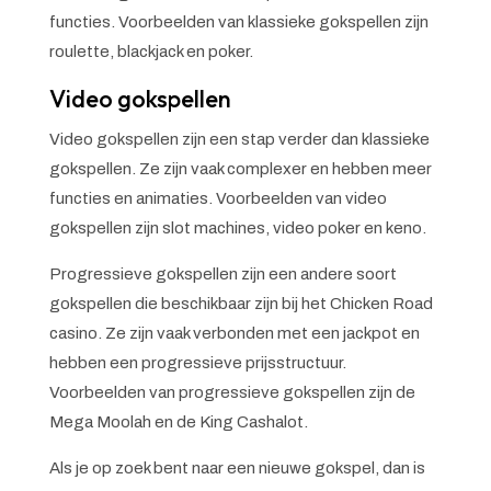
functies. Voorbeelden van klassieke gokspellen zijn
roulette, blackjack en poker.
Video gokspellen
Video gokspellen zijn een stap verder dan klassieke
gokspellen. Ze zijn vaak complexer en hebben meer
functies en animaties. Voorbeelden van video
gokspellen zijn slot machines, video poker en keno.
Progressieve gokspellen zijn een andere soort
gokspellen die beschikbaar zijn bij het Chicken Road
casino. Ze zijn vaak verbonden met een jackpot en
hebben een progressieve prijsstructuur.
Voorbeelden van progressieve gokspellen zijn de
Mega Moolah en de King Cashalot.
Als je op zoek bent naar een nieuwe gokspel, dan is