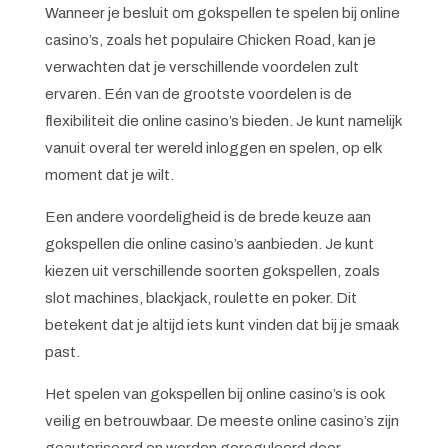
Wanneer je besluit om gokspellen te spelen bij online
casino’s, zoals het populaire Chicken Road, kan je
verwachten dat je verschillende voordelen zult
ervaren. Eén van de grootste voordelen is de
flexibiliteit die online casino’s bieden. Je kunt namelijk
vanuit overal ter wereld inloggen en spelen, op elk
moment dat je wilt.
Een andere voordeligheid is de brede keuze aan
gokspellen die online casino’s aanbieden. Je kunt
kiezen uit verschillende soorten gokspellen, zoals
slot machines, blackjack, roulette en poker. Dit
betekent dat je altijd iets kunt vinden dat bij je smaak
past.
Het spelen van gokspellen bij online casino’s is ook
veilig en betrouwbaar. De meeste online casino’s zijn
geautoriseerd en worden gereguleerd door