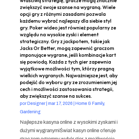
właściwą strategię, gracze mogą znacznie
zwiększyć swoje szanse na wygraną. Wiele
opcji gry z różnymi zasadami pozwala
każdemu wybrać najlepszy dla siebie styl
gry. Poker wideo jest również popularny ze
względu na wysokie zyski i element
strategiczny. Gry z jackpotem, takie jak
Jacks Or Better, mogą zapewnić graczom
imponujące wygrane, jeśli kombinacje kart
się powiodą. Każda z tych gier zapewnia
wyjątkowe możliwości tym, którzy pragną
wielkich wygranych. Najważniejsze jest, aby
podejść do wyboru gry ze zrozumieniem jej
cech i możliwości zastosowania strategii,
aby zwiększyć szanse na sukces.
por
Designer
|
mar 17, 2026
|
Home & Family,
Gardening
Najlepsze kasyna online z wysokimi zyskami i
dużymi wygranymiŚwiat kasyn online oferuje
graczom ogromny wybór gier z możliwością