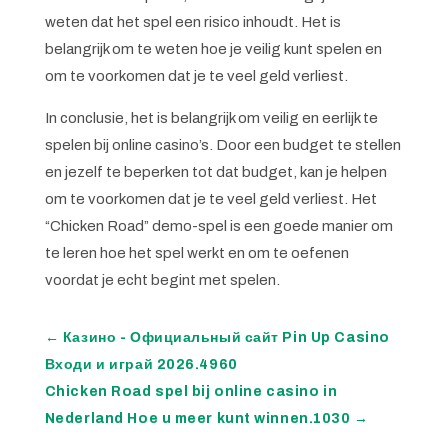
weten dat het spel een risico inhoudt. Het is
belangrijk om te weten hoe je veilig kunt spelen en
om te voorkomen dat je te veel geld verliest.
In conclusie, het is belangrijk om veilig en eerlijk te
spelen bij online casino’s. Door een budget te stellen
en jezelf te beperken tot dat budget, kan je helpen
om te voorkomen dat je te veel geld verliest. Het
“Chicken Road” demo-spel is een goede manier om
te leren hoe het spel werkt en om te oefenen
voordat je echt begint met spelen.
←
Казино - Официальный сайт Pin Up Casino
Входи и играй 2026.4960
Chicken Road spel bij online casino in
Nederland Hoe u meer kunt winnen.1030
→