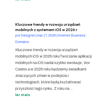
Kluczowe trendy w rozwoju urządzeń
mobilnych z systemem iOS w 2026 r
por
Designer
|
mar 17, 2026
|
Internet Business,
Domains
Kluczowe trendy w rozwoju urządzeń
mobilnych iOS w 2026 rokuTworzenie aplikacji
mobilnych na iOS nadal szybko ewoluuje, Vox
Casino a w 2026 roku będziemy świadkami
znaczących zmian w podejściu i
technologiach, które będą kształtować
przyszłość tego rynku. Z roku na...
ler mais