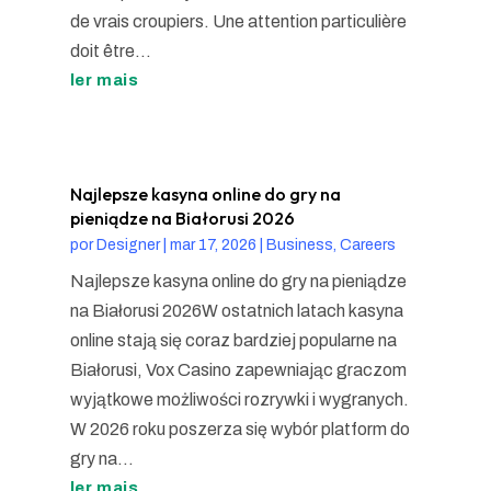
de vrais croupiers. Une attention particulière
doit être...
ler mais
Najlepsze kasyna online do gry na
pieniądze na Białorusi 2026
por
Designer
|
mar 17, 2026
|
Business, Careers
Najlepsze kasyna online do gry na pieniądze
na Białorusi 2026W ostatnich latach kasyna
online stają się coraz bardziej popularne na
Białorusi, Vox Casino zapewniając graczom
wyjątkowe możliwości rozrywki i wygranych.
W 2026 roku poszerza się wybór platform do
gry na...
ler mais