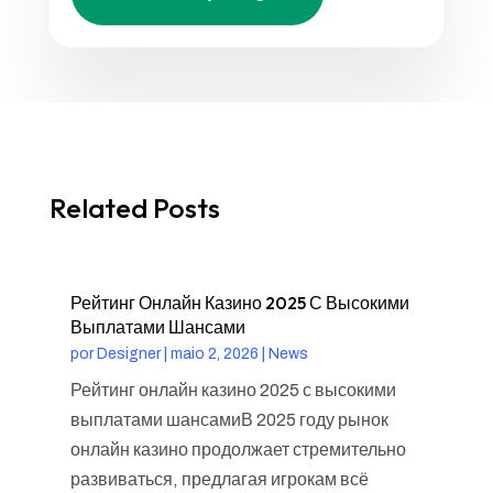
Related Posts
Рейтинг Онлайн Казино 2025 С Высокими
Выплатами Шансами
por
Designer
|
maio 2, 2026
|
News
Рейтинг онлайн казино 2025 с высокими
выплатами шансамиВ 2025 году рынок
онлайн казино продолжает стремительно
развиваться, предлагая игрокам всё