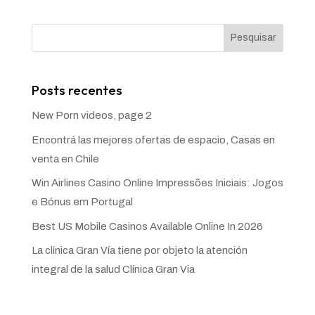
Pesquisar
Posts recentes
New Porn videos, page 2
Encontrá las mejores ofertas de espacio, Casas en
venta en Chile
Win Airlines Casino Online Impressões Iniciais: Jogos
e Bónus em Portugal
Best US Mobile Casinos Available Online In 2026
La clínica Gran Vía tiene por objeto la atención
integral de la salud Clínica Gran Via