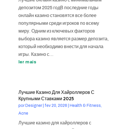
депозитом 2025 годВ последние годы
онлайн казино становятся все более
популярными среди игроков по всему
миру. Одним из ключевых факторов
выбора казино является размер депозита,
который необходимо внести для начала
игры. Казино с...
ler mais
Лучшие Казино Для Хайроллеров С
Крупными Ставками 2025
por
Designer
|
fev 20, 2026
|
Health & Fitness,
Acne
Лучшие казино для хайроллеров с