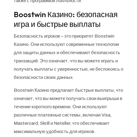
также с программой лояльности.
Boostwin Казино: безопасная
игра и быстрые выплаты
Безопасность игроков – это приоритет Boostwin
Казино. Они используют современные технологии
для защиты данных и обеспечивают безопасность
транзакций. Это означает, что вы можете играть и
получать выплаты с уверенностью, не беспокоясь о
безопасности своих данных.
Boostwin Казино предлагает быстрые выплаты, что
означает, что вы можете получать свои выигрыши в
течение короткого времени. Они используют
различные платежные системы, включая Visa,
Mastercard, Skrill и Neteller, что обеспечивает
максимальную удобность для игроков.