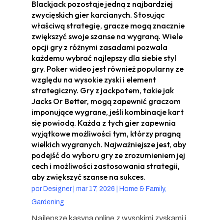
Blackjack pozostaje jedną z najbardziej
zwycięskich gier karcianych. Stosując
właściwą strategię, gracze mogą znacznie
zwiększyć swoje szanse na wygraną. Wiele
opcji gry z różnymi zasadami pozwala
każdemu wybrać najlepszy dla siebie styl
gry. Poker wideo jest również popularny ze
względu na wysokie zyski i element
strategiczny. Gry z jackpotem, takie jak
Jacks Or Better, mogą zapewnić graczom
imponujące wygrane, jeśli kombinacje kart
się powiodą. Każda z tych gier zapewnia
wyjątkowe możliwości tym, którzy pragną
wielkich wygranych. Najważniejsze jest, aby
podejść do wyboru gry ze zrozumieniem jej
cech i możliwości zastosowania strategii,
aby zwiększyć szanse na sukces.
por
Designer
|
mar 17, 2026
|
Home & Family,
Gardening
Najlepsze kasyna online z wysokimi zyskami i