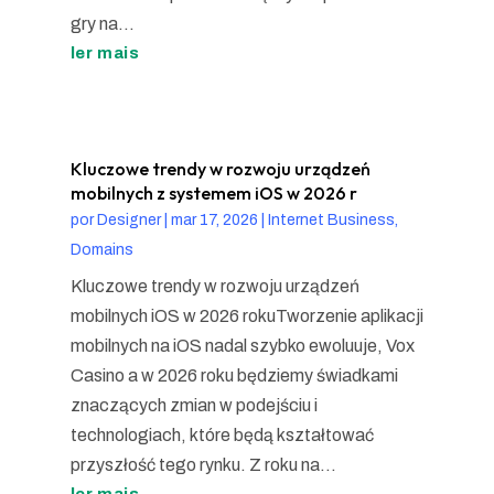
gry na...
ler mais
Kluczowe trendy w rozwoju urządzeń
mobilnych z systemem iOS w 2026 r
por
Designer
|
mar 17, 2026
|
Internet Business,
Domains
Kluczowe trendy w rozwoju urządzeń
mobilnych iOS w 2026 rokuTworzenie aplikacji
mobilnych na iOS nadal szybko ewoluuje, Vox
Casino a w 2026 roku będziemy świadkami
znaczących zmian w podejściu i
technologiach, które będą kształtować
przyszłość tego rynku. Z roku na...
ler mais