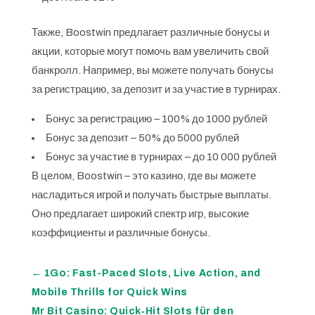
Также, Boostwin предлагает различные бонусы и
акции, которые могут помочь вам увеличить свой
банкролл. Например, вы можете получать бонусы
за регистрацию, за депозит и за участие в турнирах.
Бонус за регистрацию – 100% до 1000 рублей
Бонус за депозит – 50% до 5000 рублей
Бонус за участие в турнирах – до 10 000 рублей
В целом, Boostwin – это казино, где вы можете
насладиться игрой и получать быстрые выплаты.
Оно предлагает широкий спектр игр, высокие
коэффициенты и различные бонусы.
←
1Go: Fast-Paced Slots, Live Action, and
Mobile Thrills for Quick Wins
Mr Bit Casino: Quick‑Hit Slots für den