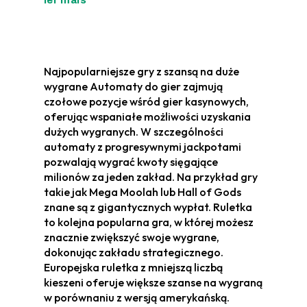
Najpopularniejsze gry z szansą na duże
wygrane Automaty do gier zajmują
czołowe pozycje wśród gier kasynowych,
oferując wspaniałe możliwości uzyskania
dużych wygranych. W szczególności
automaty z progresywnymi jackpotami
pozwalają wygrać kwoty sięgające
milionów za jeden zakład. Na przykład gry
takie jak Mega Moolah lub Hall of Gods
znane są z gigantycznych wypłat. Ruletka
to kolejna popularna gra, w której możesz
znacznie zwiększyć swoje wygrane,
dokonując zakładu strategicznego.
Europejska ruletka z mniejszą liczbą
kieszeni oferuje większe szanse na wygraną
w porównaniu z wersją amerykańską.