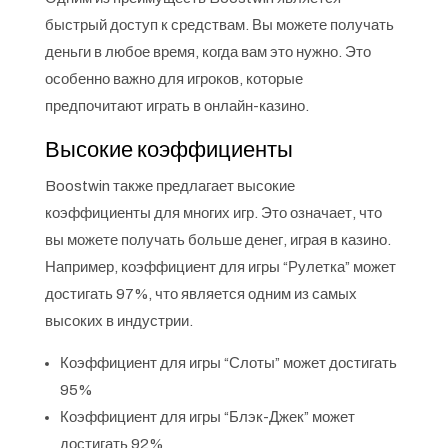
быстрый доступ к средствам. Вы можете получать
деньги в любое время, когда вам это нужно. Это
особенно важно для игроков, которые
предпочитают играть в онлайн-казино.
Высокие коэффициенты
Boostwin также предлагает высокие
коэффициенты для многих игр. Это означает, что
вы можете получать больше денег, играя в казино.
Например, коэффициент для игры “Рулетка” может
достигать 97%, что является одним из самых
высоких в индустрии.
Коэффициент для игры “Слоты” может достигать
95%
Коэффициент для игры “Блэк-Джек” может
достигать 92%