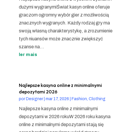
dużymi wygranymiŚwiat kasyn online oferuje
graczom ogromny wybór gier z możliwością
znacznych wygranych. Każdy rodzaj gry ma
swoją własną charakterystykę, a zrozumienie
tych niuansów może znacznie zwiększyć
szanse na...
ler mais
Najlepsze kasyna online z minimalnymi
depozytami 2026
por
Designer
|
mar 17, 2026
|
Fashion, Clothing
Najlepsze kasyna online z minimalnymi
depozytami w 2026 rokuW 2026 roku kasyna
online z minimalnymi depozytami stają się