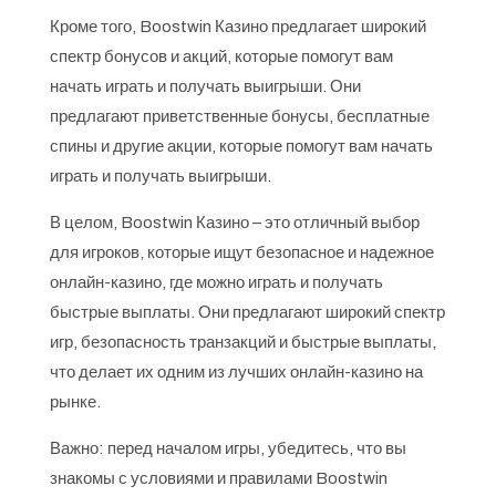
Кроме того, Boostwin Казино предлагает широкий
спектр бонусов и акций, которые помогут вам
начать играть и получать выигрыши. Они
предлагают приветственные бонусы, бесплатные
спины и другие акции, которые помогут вам начать
играть и получать выигрыши.
В целом, Boostwin Казино – это отличный выбор
для игроков, которые ищут безопасное и надежное
онлайн-казино, где можно играть и получать
быстрые выплаты. Они предлагают широкий спектр
игр, безопасность транзакций и быстрые выплаты,
что делает их одним из лучших онлайн-казино на
рынке.
Важно: перед началом игры, убедитесь, что вы
знакомы с условиями и правилами Boostwin