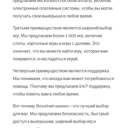
предлагаем несколько способов оплаты, включая
электронные платежные системы, чтобы вы могли
получать свои выигрыши в любое время.
Третьим преимуществом является широкий выбор
игр. Мы предлагаем более 1 000 игр, включая
слоты, карточные игры и игры с долями. Это
означает, что вы можете найти игру, которая вам
понравится, и насладиться игрой.
Четвертым преимуществом является поддержка.
Мы понимаем, что иногда вам может потребоваться
помощь. Поэтому мы предлагаем 24/7 поддержку,
чтобы помочь вам в любое время.
Вот почему Boostwin казино – это лучший выбор
для вас. Мы предлагаем безопасность, быстрый
доступ к выигрышам, широкий выбор игр и