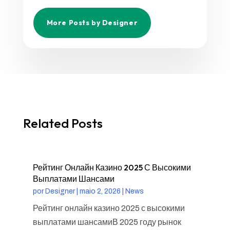
More Posts by Designer
Related Posts
Рейтинг Онлайн Казино 2025 С Высокими
Выплатами Шансами
por
Designer
|
maio 2, 2026
|
News
Рейтинг онлайн казино 2025 с высокими
выплатами шансамиВ 2025 году рынок