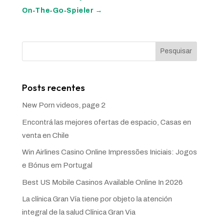
On‑The‑Go‑Spieler
→
Pesquisar
Posts recentes
New Porn videos, page 2
Encontrá las mejores ofertas de espacio, Casas en
venta en Chile
Win Airlines Casino Online Impressões Iniciais: Jogos
e Bónus em Portugal
Best US Mobile Casinos Available Online In 2026
La clínica Gran Vía tiene por objeto la atención
integral de la salud Clínica Gran Via