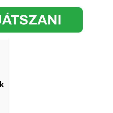
 JÁTSZANI
k