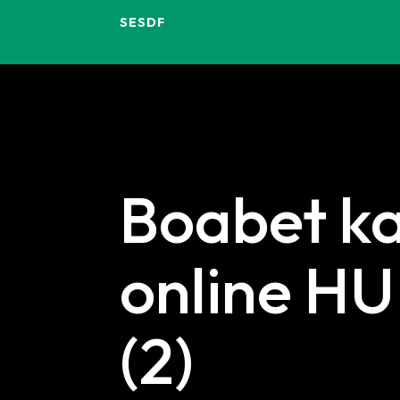
SESDF
Boabet ka
online HU
(2)