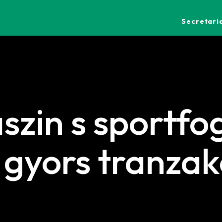
Secretaria
szin s sportfo
 gyors tranzak