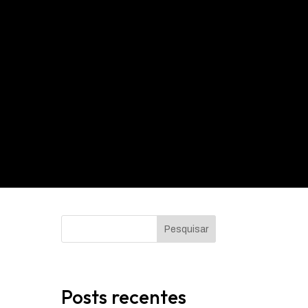
Pesquisar
Posts recentes