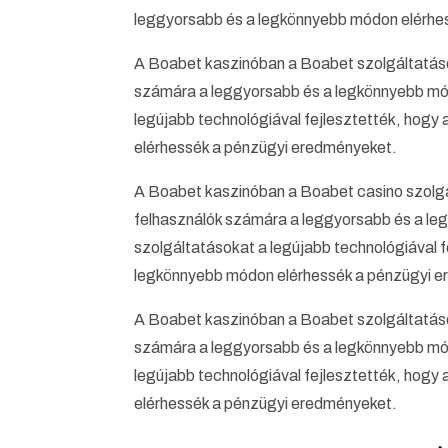
leggyorsabb és a legkönnyebb módon elérhe
A Boabet kaszinóban a Boabet szolgáltatások
számára a leggyorsabb és a legkönnyebb mó
legújabb technológiával fejlesztették, hog
elérhessék a pénzügyi eredményeket.
A Boabet kaszinóban a Boabet casino szolgál
felhasználók számára a leggyorsabb és a l
szolgáltatásokat a legújabb technológiával 
legkönnyebb módon elérhessék a pénzügyi 
A Boabet kaszinóban a Boabet szolgáltatások
számára a leggyorsabb és a legkönnyebb mó
legújabb technológiával fejlesztették, hog
elérhessék a pénzügyi eredményeket.