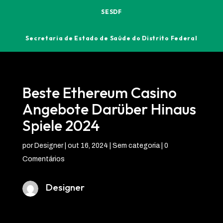
SESDF
Secretaria de Estado de Saúde do Distrito Federal
Beste Ethereum Casino
Angebote Darüber Hinaus
Spiele 2024
por
Designer
|
out 16, 2024
| Sem categoria |
0
Comentários
Designer