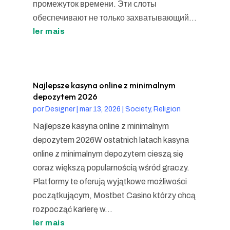
промежуток времени. Эти слоты
обеспечивают не только захватывающий...
ler mais
Najlepsze kasyna online z minimalnym
depozytem 2026
por
Designer
|
mar 13, 2026
|
Society, Religion
Najlepsze kasyna online z minimalnym
depozytem 2026W ostatnich latach kasyna
online z minimalnym depozytem cieszą się
coraz większą popularnością wśród graczy.
Platformy te oferują wyjątkowe możliwości
początkującym, Mostbet Casino którzy chcą
rozpocząć karierę w...
ler mais