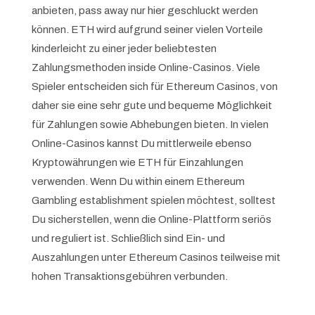
anbieten, pass away nur hier geschluckt werden
können. ETH wird aufgrund seiner vielen Vorteile
kinderleicht zu einer jeder beliebtesten
Zahlungsmethoden inside Online-Casinos. Viele
Spieler entscheiden sich für Ethereum Casinos, von
daher sie eine sehr gute und bequeme Möglichkeit
für Zahlungen sowie Abhebungen bieten. In vielen
Online-Casinos kannst Du mittlerweile ebenso
Kryptowährungen wie ETH für Einzahlungen
verwenden. Wenn Du within einem Ethereum
Gambling establishment spielen möchtest, solltest
Du sicherstellen, wenn die Online-Plattform seriös
und reguliert ist. Schließlich sind Ein- und
Auszahlungen unter Ethereum Casinos teilweise mit
hohen Transaktionsgebühren verbunden.