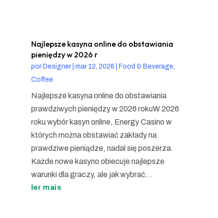
Najlepsze kasyna online do obstawiania
pieniędzy w 2026 r
por
Designer
|
mar 12, 2026
|
Food & Beverage,
Coffee
Najlepsze kasyna online do obstawiania
prawdziwych pieniędzy w 2026 rokuW 2026
roku wybór kasyn online, Energy Casino w
których można obstawiać zakłady na
prawdziwe pieniądze, nadal się poszerza.
Każde nowe kasyno obiecuje najlepsze
warunki dla graczy, ale jak wybrać...
ler mais