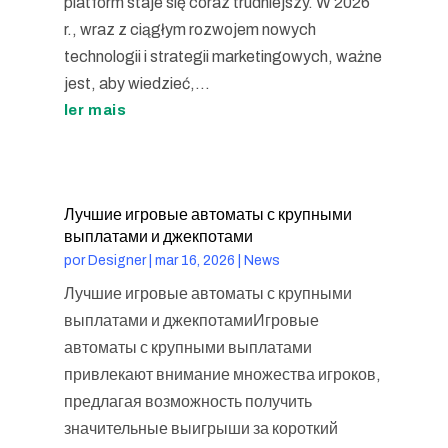
platform staje się coraz trudniejszy. W 2026
r., wraz z ciągłym rozwojem nowych
technologii i strategii marketingowych, ważne
jest, aby wiedzieć,...
ler mais
Лучшие игровые автоматы с крупными
выплатами и джекпотами
por
Designer
|
mar 16, 2026
|
News
Лучшие игровые автоматы с крупными
выплатами и джекпотамиИгровые
автоматы с крупными выплатами
привлекают внимание множества игроков,
предлагая возможность получить
значительные выигрыши за короткий