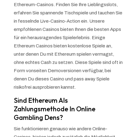
Ethereum-Casinos. Finden Sie Ihre Lieblingsslots,
erfahren Sie spannende Tischspiele und tauchen Sie
in fesselnde Live-Casino-Action ein. Unsere
empfohlenen Casinos bieten Ihnen die besten Apps
für ein herausragendes Spielerlebnis. Einige
Ethereum Casinos bieten kostenlose Spiele an,
unter denen Du mit Ethereum spielen vermagst,
ohne echtes Cash zu setzen. Diese Spiele sind oft in
Form vonseiten Demoversionen verfügbar, bei
denen Du dieses Casino und pass away Spiele
risikofrei ausprobieren kannst.
Sind Ethereum Als
Zahlungsmethode In Online
Gambling Dens?
Sie funktionieren genauso wie andere Online-
Casinos, bieten jedoch zusätzlich die Möglichkeit,