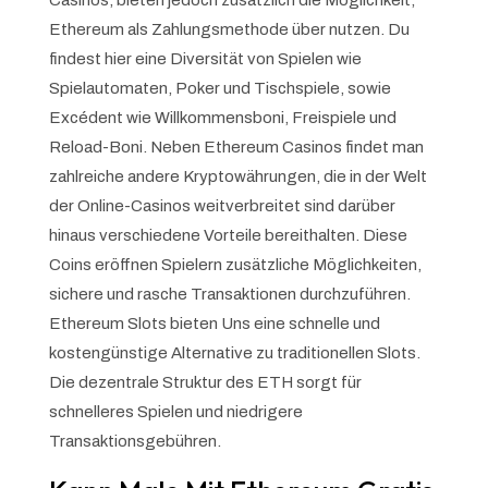
Ethereum als Zahlungsmethode über nutzen. Du
findest hier eine Diversität von Spielen wie
Spielautomaten, Poker und Tischspiele, sowie
Excédent wie Willkommensboni, Freispiele und
Reload-Boni. Neben Ethereum Casinos findet man
zahlreiche andere Kryptowährungen, die in der Welt
der Online-Casinos weitverbreitet sind darüber
hinaus verschiedene Vorteile bereithalten. Diese
Coins eröffnen Spielern zusätzliche Möglichkeiten,
sichere und rasche Transaktionen durchzuführen.
Ethereum Slots bieten Uns eine schnelle und
kostengünstige Alternative zu traditionellen Slots.
Die dezentrale Struktur des ETH sorgt für
schnelleres Spielen und niedrigere
Transaktionsgebühren.