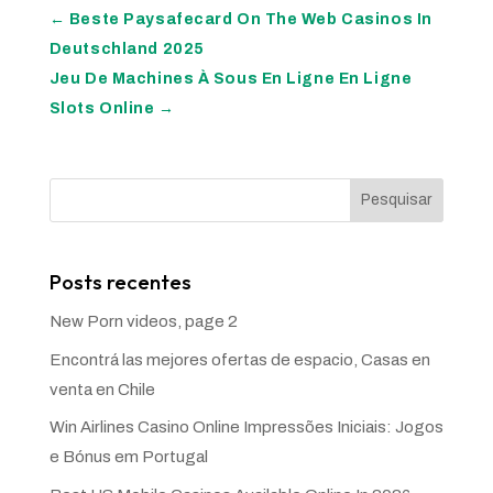
←
Beste Paysafecard On The Web Casinos In
Deutschland 2025
Jeu De Machines À Sous En Ligne En Ligne
Slots Online
→
Pesquisar
Posts recentes
New Porn videos, page 2
Encontrá las mejores ofertas de espacio, Casas en
venta en Chile
Win Airlines Casino Online Impressões Iniciais: Jogos
e Bónus em Portugal