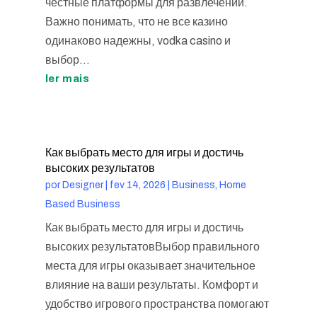
честные платформы для развлечений.
Важно понимать, что не все казино
одинаково надежны, vodka casino и
выбор...
ler mais
Как выбрать место для игры и достичь
высоких результатов
por
Designer
|
fev 14, 2026
|
Business, Home
Based Business
Как выбрать место для игры и достичь
высоких результатовВыбор правильного
места для игры оказывает значительное
влияние на ваши результаты. Комфорт и
удобство игрового пространства помогают