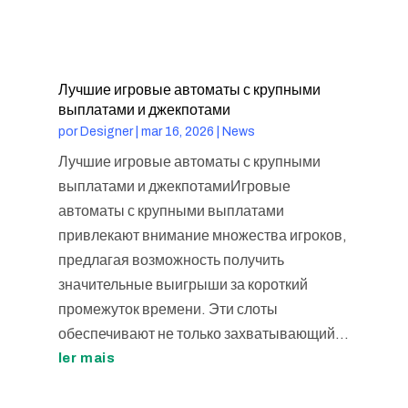
Лучшие игровые автоматы с крупными
выплатами и джекпотами
por
Designer
|
mar 16, 2026
|
News
Лучшие игровые автоматы с крупными
выплатами и джекпотамиИгровые
автоматы с крупными выплатами
привлекают внимание множества игроков,
предлагая возможность получить
значительные выигрыши за короткий
промежуток времени. Эти слоты
обеспечивают не только захватывающий...
ler mais