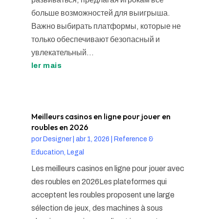
больше возможностей для выигрыша.
Важно выбирать платформы, которые не
только обеспечивают безопасный и
увлекательный...
ler mais
Meilleurs casinos en ligne pour jouer en
roubles en 2026
por
Designer
|
abr 1, 2026
|
Reference &
Education, Legal
Les meilleurs casinos en ligne pour jouer avec
des roubles en 2026Les plateformes qui
acceptent les roubles proposent une large
sélection de jeux, des machines à sous