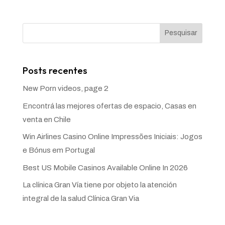
Pesquisar
Posts recentes
New Porn videos, page 2
Encontrá las mejores ofertas de espacio, Casas en
venta en Chile
Win Airlines Casino Online Impressões Iniciais: Jogos
e Bónus em Portugal
Best US Mobile Casinos Available Online In 2026
La clínica Gran Vía tiene por objeto la atención
integral de la salud Clínica Gran Via