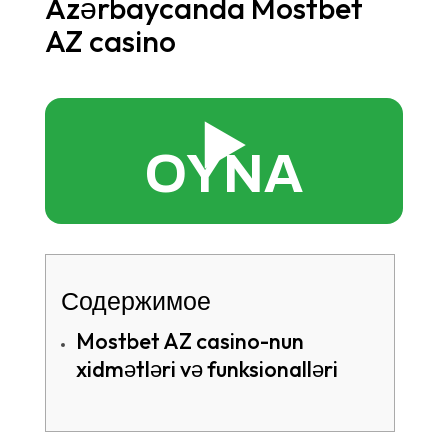
Azərbaycanda Mostbet
AZ casino
▶️
OYNA
Содержимое
Mostbet AZ casino-nun
xidmətləri və funksionalləri