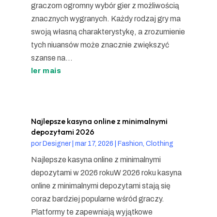
graczom ogromny wybór gier z możliwością
znacznych wygranych. Każdy rodzaj gry ma
swoją własną charakterystykę, a zrozumienie
tych niuansów może znacznie zwiększyć
szanse na...
ler mais
Najlepsze kasyna online z minimalnymi
depozytami 2026
por
Designer
|
mar 17, 2026
|
Fashion, Clothing
Najlepsze kasyna online z minimalnymi
depozytami w 2026 rokuW 2026 roku kasyna
online z minimalnymi depozytami stają się
coraz bardziej popularne wśród graczy.
Platformy te zapewniają wyjątkowe