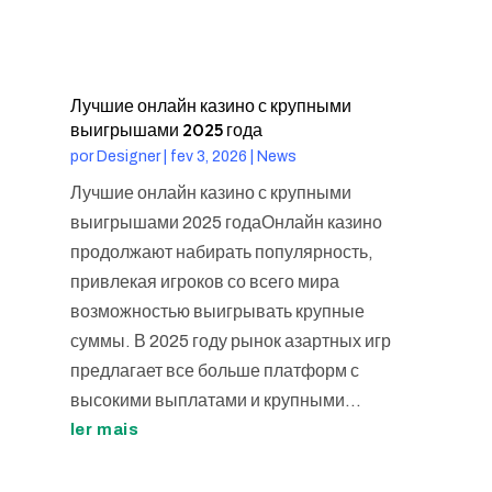
Лучшие онлайн казино с крупными
выигрышами 2025 года
por
Designer
|
fev 3, 2026
|
News
Лучшие онлайн казино с крупными
выигрышами 2025 годаОнлайн казино
продолжают набирать популярность,
привлекая игроков со всего мира
возможностью выигрывать крупные
суммы. В 2025 году рынок азартных игр
предлагает все больше платформ с
высокими выплатами и крупными...
ler mais