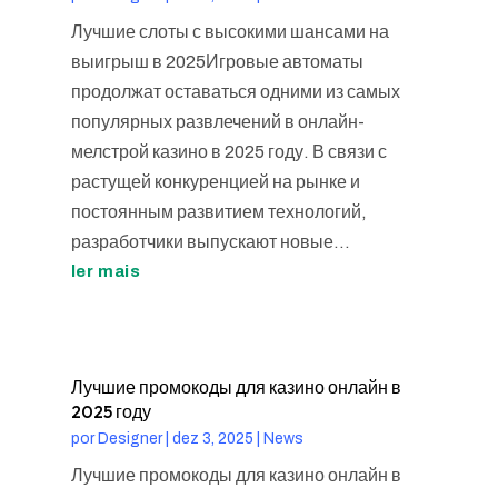
Лучшие слоты с высокими шансами на
выигрыш в 2025Игровые автоматы
продолжат оставаться одними из самых
популярных развлечений в онлайн-
мелстрой казино в 2025 году. В связи с
растущей конкуренцией на рынке и
постоянным развитием технологий,
разработчики выпускают новые...
ler mais
Лучшие промокоды для казино онлайн в
2025 году
por
Designer
|
dez 3, 2025
|
News
Лучшие промокоды для казино онлайн в