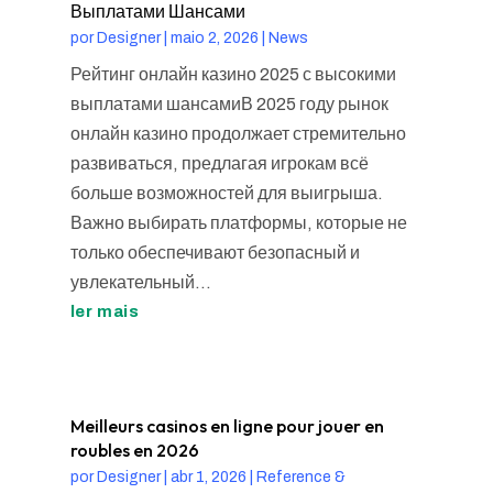
Выплатами Шансами
por
Designer
|
maio 2, 2026
|
News
Рейтинг онлайн казино 2025 с высокими
выплатами шансамиВ 2025 году рынок
онлайн казино продолжает стремительно
развиваться, предлагая игрокам всё
больше возможностей для выигрыша.
Важно выбирать платформы, которые не
только обеспечивают безопасный и
увлекательный...
ler mais
Meilleurs casinos en ligne pour jouer en
roubles en 2026
por
Designer
|
abr 1, 2026
|
Reference &