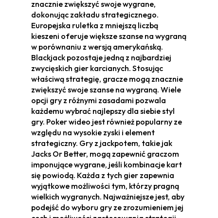
znacznie zwiększyć swoje wygrane,
dokonując zakładu strategicznego.
Europejska ruletka z mniejszą liczbą
kieszeni oferuje większe szanse na wygraną
w porównaniu z wersją amerykańską.
Blackjack pozostaje jedną z najbardziej
zwycięskich gier karcianych. Stosując
właściwą strategię, gracze mogą znacznie
zwiększyć swoje szanse na wygraną. Wiele
opcji gry z różnymi zasadami pozwala
każdemu wybrać najlepszy dla siebie styl
gry. Poker wideo jest również popularny ze
względu na wysokie zyski i element
strategiczny. Gry z jackpotem, takie jak
Jacks Or Better, mogą zapewnić graczom
imponujące wygrane, jeśli kombinacje kart
się powiodą. Każda z tych gier zapewnia
wyjątkowe możliwości tym, którzy pragną
wielkich wygranych. Najważniejsze jest, aby
podejść do wyboru gry ze zrozumieniem jej
cech i możliwości zastosowania strategii,