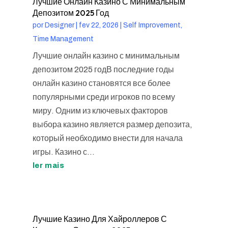
Лучшие Онлайн Казино С Минимальным
Депозитом 2025 Год
por
Designer
|
fev 22, 2026
|
Self Improvement,
Time Management
Лучшие онлайн казино с минимальным
депозитом 2025 годВ последние годы
онлайн казино становятся все более
популярными среди игроков по всему
миру. Одним из ключевых факторов
выбора казино является размер депозита,
который необходимо внести для начала
игры. Казино с...
ler mais
Лучшие Казино Для Хайроллеров С