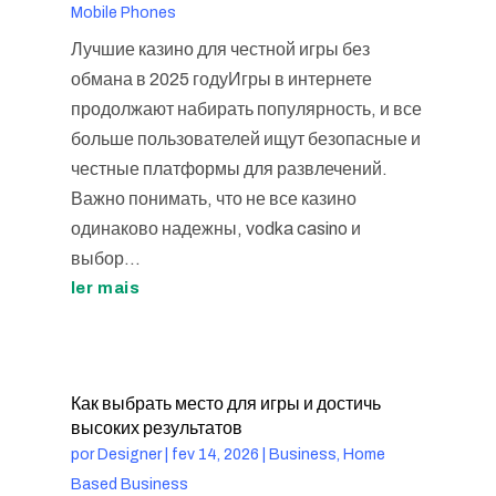
Mobile Phones
Лучшие казино для честной игры без
обмана в 2025 годуИгры в интернете
продолжают набирать популярность, и все
больше пользователей ищут безопасные и
честные платформы для развлечений.
Важно понимать, что не все казино
одинаково надежны, vodka casino и
выбор...
ler mais
Как выбрать место для игры и достичь
высоких результатов
por
Designer
|
fev 14, 2026
|
Business, Home
Based Business