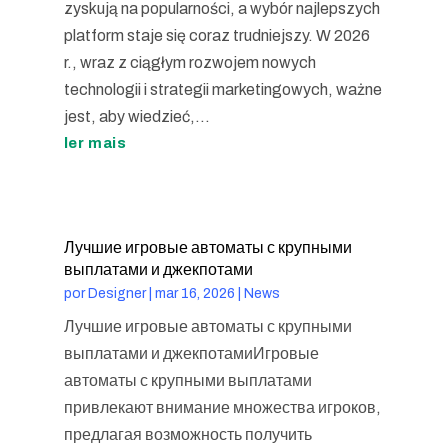
zyskują na popularności, a wybór najlepszych
platform staje się coraz trudniejszy. W 2026
r., wraz z ciągłym rozwojem nowych
technologii i strategii marketingowych, ważne
jest, aby wiedzieć,...
ler mais
Лучшие игровые автоматы с крупными
выплатами и джекпотами
por
Designer
|
mar 16, 2026
|
News
Лучшие игровые автоматы с крупными
выплатами и джекпотамиИгровые
автоматы с крупными выплатами
привлекают внимание множества игроков,
предлагая возможность получить