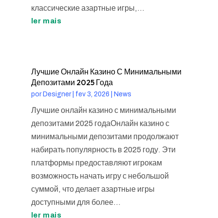
классические азартные игры,...
ler mais
Лучшие Онлайн Казино С Минимальными
Депозитами 2025 Года
por
Designer
|
fev 3, 2026
|
News
Лучшие онлайн казино с минимальными
депозитами 2025 годаОнлайн казино с
минимальными депозитами продолжают
набирать популярность в 2025 году. Эти
платформы предоставляют игрокам
возможность начать игру с небольшой
суммой, что делает азартные игры
доступными для более...
ler mais