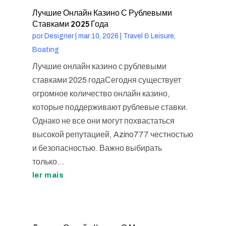
Лучшие Онлайн Казино С Рублевыми
Ставками 2025 Года
por
Designer
|
mar 10, 2026
|
Travel & Leisure,
Boating
Лучшие онлайн казино с рублевыми
ставками 2025 годаСегодня существует
огромное количество онлайн казино,
которые поддерживают рублевые ставки.
Однако не все они могут похвастаться
высокой репутацией, Azino777 честностью
и безопасностью. Важно выбирать
только...
ler mais