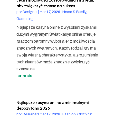
aby zwiększyć szanse na sukces.
por
Designer
|
mar 17, 2026
|
Home & Family,
Gardening
Najlepsze kasyna online z wysokimi zyskami i
dużymi wygranymiŚwiat kasyn online oferuje
graczom ogromny wybór gier z możliwością
znacznych wygranych. Każdy rodzaj gry ma
swoją własną charakterystykę, a zrozumienie
tych niuansów może znacznie zwiększyć
szanse na...
ler mais
Najlepsze kasyna online z minimalnymi
depozytami 2026
por
Designer
|
mar 17, 2026
|
Fashion, Clothing