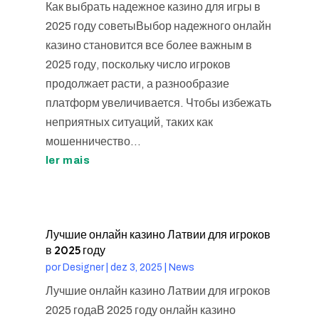
Как выбрать надежное казино для игры в
2025 году советыВыбор надежного онлайн
казино становится все более важным в
2025 году, поскольку число игроков
продолжает расти, а разнообразие
платформ увеличивается. Чтобы избежать
неприятных ситуаций, таких как
мошенничество...
ler mais
Лучшие онлайн казино Латвии для игроков
в 2025 году
por
Designer
|
dez 3, 2025
|
News
Лучшие онлайн казино Латвии для игроков
2025 годаВ 2025 году онлайн казино