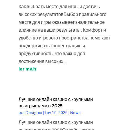
Как выбрать место для игры и достичь
высоких результатовВыбор правильного
места для игры оказывает значительное
влияние на ваши результаты. Комфорт и
удобство игрового пространства помогают
поддерживать концентрацию и
продуктивность, что важно для
достижения высоких...
ler mais
Лучшие онлайн казино с крупными
выигрышами в 2025
por
Designer
|
fev 10, 2026
|
News
Лучшие онлайн казино с крупными