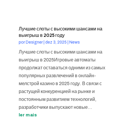
Лучшие слоты с высокими шансами на
выигрыш в 2025 году
por
Designer
|
dez 3, 2025
|
News
Лучшие слоты с высокими шансами на
выигрыш в 2025Игровые автоматы
продолжат оставаться одними из самых
популярных развлечений в онлайн-
мелстрой казино в 2025 году. В связи с
растущей конкуренцией на рынке и
постоянным развитием технологий,
разработчики выпускают новые...
ler mais