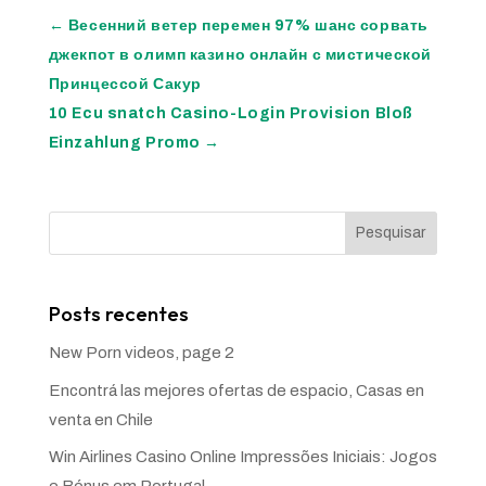
←
Весенний ветер перемен 97% шанс сорвать
джекпот в олимп казино онлайн с мистической
Принцессой Сакур
10 Ecu snatch Casino-Login Provision Bloß
Einzahlung Promo
→
Pesquisar
Posts recentes
New Porn videos, page 2
Encontrá las mejores ofertas de espacio, Casas en
venta en Chile
Win Airlines Casino Online Impressões Iniciais: Jogos