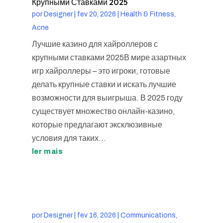
Крупными Ставками 2025
por
Designer
|
fev 20, 2026
|
Health & Fitness,
Acne
Лучшие казино для хайроллеров с
крупными ставками 2025В мире азартных
игр хайроллеры – это игроки, готовые
делать крупные ставки и искать лучшие
возможности для выигрыша. В 2025 году
существует множество онлайн-казино,
которые предлагают эксклюзивные
условия для таких...
ler mais
por
Designer
|
fev 16, 2026
|
Communications,