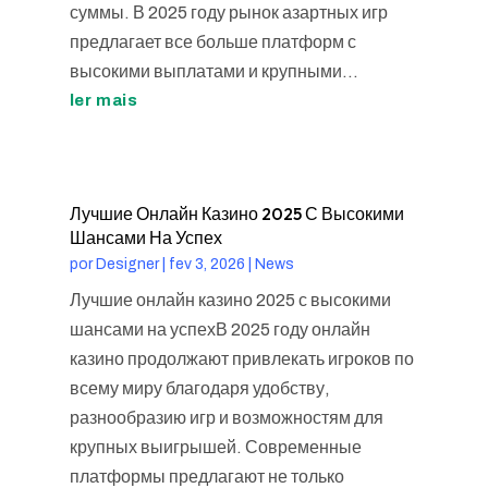
суммы. В 2025 году рынок азартных игр
предлагает все больше платформ с
высокими выплатами и крупными...
ler mais
Лучшие Онлайн Казино 2025 С Высокими
Шансами На Успех
por
Designer
|
fev 3, 2026
|
News
Лучшие онлайн казино 2025 с высокими
шансами на успехВ 2025 году онлайн
казино продолжают привлекать игроков по
всему миру благодаря удобству,
разнообразию игр и возможностям для
крупных выигрышей. Современные
платформы предлагают не только