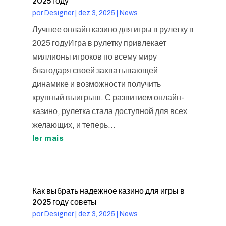
2025 году
por
Designer
|
dez 3, 2025
|
News
Лучшее онлайн казино для игры в рулетку в
2025 годуИгра в рулетку привлекает
миллионы игроков по всему миру
благодаря своей захватывающей
динамике и возможности получить
крупный выигрыш. С развитием онлайн-
казино, рулетка стала доступной для всех
желающих, и теперь...
ler mais
Как выбрать надежное казино для игры в
2025 году советы
por
Designer
|
dez 3, 2025
|
News