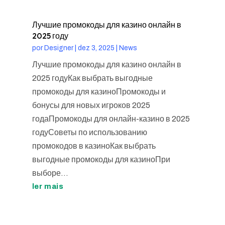
Лучшие промокоды для казино онлайн в
2025 году
por
Designer
|
dez 3, 2025
|
News
Лучшие промокоды для казино онлайн в
2025 годуКак выбрать выгодные
промокоды для казиноПромокоды и
бонусы для новых игроков 2025
годаПромокоды для онлайн-казино в 2025
годуСоветы по использованию
промокодов в казиноКак выбрать
выгодные промокоды для казиноПри
выборе...
ler mais