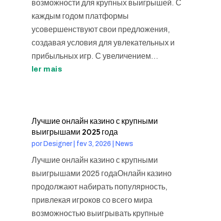
возможности для крупных выигрышей. С
каждым годом платформы
усовершенствуют свои предложения,
создавая условия для увлекательных и
прибыльных игр. С увеличением...
ler mais
Лучшие онлайн казино с крупными
выигрышами 2025 года
por
Designer
|
fev 3, 2026
|
News
Лучшие онлайн казино с крупными
выигрышами 2025 годаОнлайн казино
продолжают набирать популярность,
привлекая игроков со всего мира
возможностью выигрывать крупные