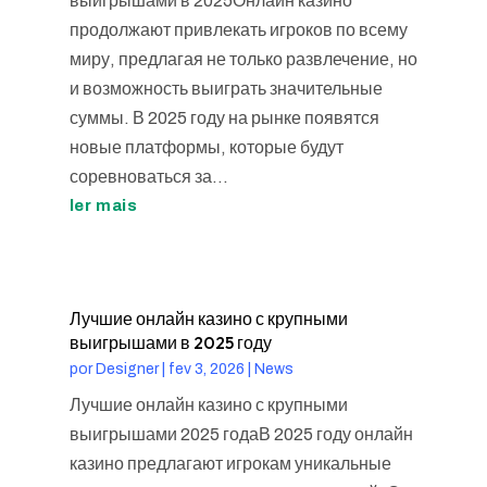
выигрышами в 2025Онлайн казино
продолжают привлекать игроков по всему
миру, предлагая не только развлечение, но
и возможность выиграть значительные
суммы. В 2025 году на рынке появятся
новые платформы, которые будут
соревноваться за...
ler mais
Лучшие онлайн казино с крупными
выигрышами в 2025 году
por
Designer
|
fev 3, 2026
|
News
Лучшие онлайн казино с крупными
выигрышами 2025 годаВ 2025 году онлайн
казино предлагают игрокам уникальные