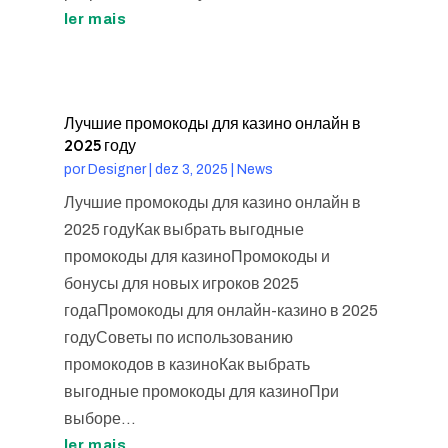
ler mais
Лучшие промокоды для казино онлайн в
2025 году
por
Designer
|
dez 3, 2025
|
News
Лучшие промокоды для казино онлайн в
2025 годуКак выбрать выгодные
промокоды для казиноПромокоды и
бонусы для новых игроков 2025
годаПромокоды для онлайн-казино в 2025
годуСоветы по использованию
промокодов в казиноКак выбрать
выгодные промокоды для казиноПри
выборе...
ler mais