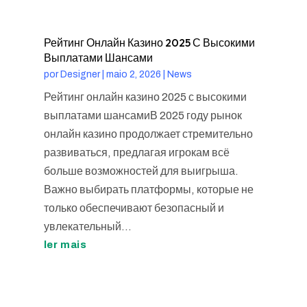
Рейтинг Онлайн Казино 2025 С Высокими
Выплатами Шансами
por
Designer
|
maio 2, 2026
|
News
Рейтинг онлайн казино 2025 с высокими
выплатами шансамиВ 2025 году рынок
онлайн казино продолжает стремительно
развиваться, предлагая игрокам всё
больше возможностей для выигрыша.
Важно выбирать платформы, которые не
только обеспечивают безопасный и
увлекательный...
ler mais