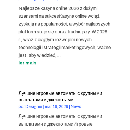
Najlepsze kasyna online 2026 z dużymi
szansami na sukcesKasyna online wciąż
zyskują na popularności, a wybór najlepszych
platform staje się coraz trudniejszy. W 2026
r., wraz z ciągłym rozwojem nowych
technologii i strategii marketingowych, ważne
jest, aby wiedzieć,...
ler mais
Лучшие игровые автоматы с крупными
выплатами и джекпотами
por
Designer
|
mar 16, 2026
|
News
Лучшие игровые автоматы с крупными
выплатами и джекпотамиИгровые