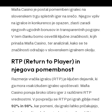
Mafia Casino je postal pomemben igralec na
slovenskem trgu spletnih iger na srečo. Njegov vpliv
na igralce in konkurenco je opazen, zlasti zaradi
njegovih ugodnih bonusov in transparentnih pogojev.
V tem članku bomo osvetlili ključne značilnosti, ki jih
prinaša Mafia Casino, ter analizirali, kako se te
značilnosti odražajo v slovenskem igralnem okolju.
RTP (Return to Player) in
njegova pomembnost
Razmerje vračila igralcu (RTP) je ključen dejavnik, ki
ga mora vsak izkušen igralec upoštevati. Mafia
Casino ponuja široko izbiro iger z različnimi RTP
vrednostmi. V povprečju se RTP pri igrah giblje med
92% in 98%
, kar pomeni, da igralci lahko pričakujejo,