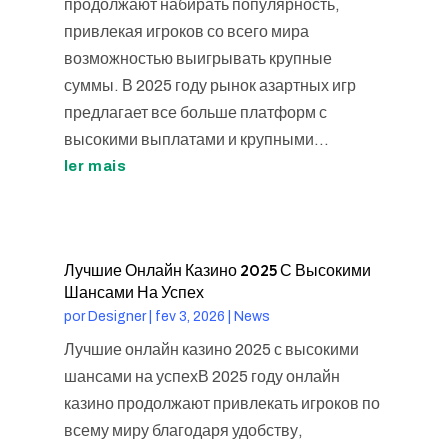
продолжают набирать популярность,
привлекая игроков со всего мира
возможностью выигрывать крупные
суммы. В 2025 году рынок азартных игр
предлагает все больше платформ с
высокими выплатами и крупными...
ler mais
Лучшие Онлайн Казино 2025 С Высокими
Шансами На Успех
por
Designer
|
fev 3, 2026
|
News
Лучшие онлайн казино 2025 с высокими
шансами на успехВ 2025 году онлайн
казино продолжают привлекать игроков по
всему миру благодаря удобству,