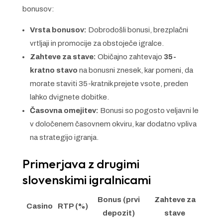
bonusov:
Vrsta bonusov:
Dobrodošli bonusi, brezplačni
vrtljaji in promocije za obstoječe igralce.
Zahteve za stave:
Običajno zahtevajo
35-
kratno stavo
na bonusni znesek, kar pomeni, da
morate staviti 35-kratnik prejete vsote, preden
lahko dvignete dobitke.
Časovna omejitev:
Bonusi so pogosto veljavni le
v določenem časovnem okviru, kar dodatno vpliva
na strategijo igranja.
Primerjava z drugimi
slovenskimi igralnicami
Bonus (prvi
Zahteve za
Casino
RTP (%)
depozit)
stave