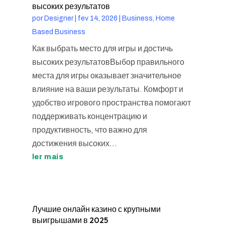
высоких результатов
por
Designer
|
fev 14, 2026
|
Business, Home
Based Business
Как выбрать место для игры и достичь
высоких результатовВыбор правильного
места для игры оказывает значительное
влияние на ваши результаты. Комфорт и
удобство игрового пространства помогают
поддерживать концентрацию и
продуктивность, что важно для
достижения высоких...
ler mais
Лучшие онлайн казино с крупными
выигрышами в 2025