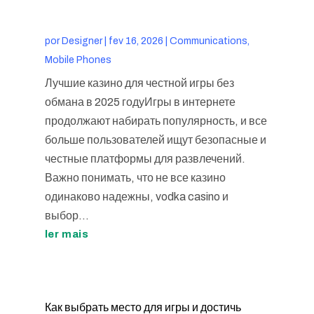
por
Designer
|
fev 16, 2026
|
Communications,
Mobile Phones
Лучшие казино для честной игры без
обмана в 2025 годуИгры в интернете
продолжают набирать популярность, и все
больше пользователей ищут безопасные и
честные платформы для развлечений.
Важно понимать, что не все казино
одинаково надежны, vodka casino и
выбор...
ler mais
Как выбрать место для игры и достичь