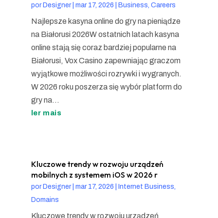
por
Designer
|
mar 17, 2026
|
Business, Careers
Najlepsze kasyna online do gry na pieniądze
na Białorusi 2026W ostatnich latach kasyna
online stają się coraz bardziej popularne na
Białorusi, Vox Casino zapewniając graczom
wyjątkowe możliwości rozrywki i wygranych.
W 2026 roku poszerza się wybór platform do
gry na...
ler mais
Kluczowe trendy w rozwoju urządzeń
mobilnych z systemem iOS w 2026 r
por
Designer
|
mar 17, 2026
|
Internet Business,
Domains
Kluczowe trendy w rozwoju urządzeń