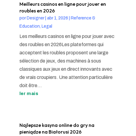
Meilleurs casinos en ligne pour jouer en
roubles en 2026
por
Designer
|
abr 1, 2026
|
Reference &
Education, Legal
Les meilleurs casinos en ligne pour jouer avec
des roubles en 2026Les plateformes qui
acceptent les roubles proposent une large
sélection de jeux, des machines à sous
classiques aux jeux en direct innovants avec
de vrais croupiers. Une attention particulière
doit être...
ler mais
Najlepsze kasyna online do gry na
pieniądze na Białorusi 2026