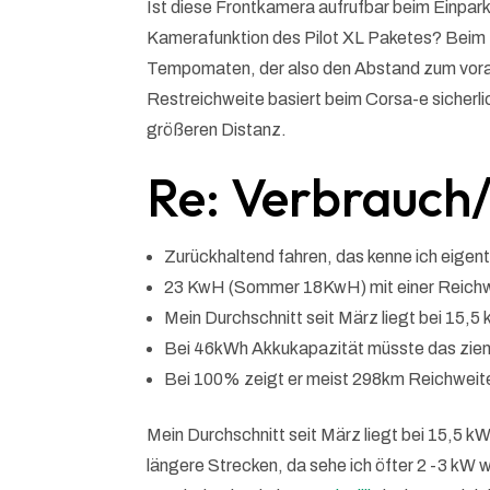
Ist diese Frontkamera aufrufbar beim Einpark
Kamerafunktion des Pilot XL Paketes? Beim P
Tempomaten, der also den Abstand zum vora
Restreichweite basiert beim Corsa-e sicherli
größeren Distanz.
Re: Verbrauch/
Zurückhaltend fahren, das kenne ich eigentl
23 KwH (Sommer 18KwH) mit einer Reichw
Mein Durchschnitt seit März liegt bei 15,5
Bei 46kWh Akkukapazität müsste das ziemli
Bei 100% zeigt er meist 298km Reichweit
Mein Durchschnitt seit März liegt bei 15,5 k
längere Strecken, da sehe ich öfter 2 -3 kW