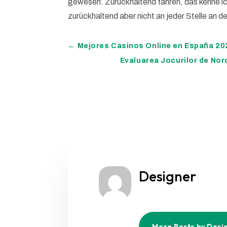
gewesen. Zurückhaltend fahren, das kenne ich e
zurückhaltend aber nicht an jeder Stelle an 
←
Mejores Casinos Online en España 2
Evaluarea Jocurilor de Noro
Designer
More Posts by Desi