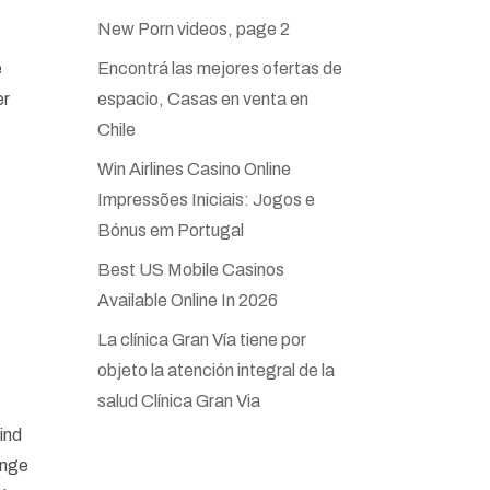
New Porn videos, page 2
e
Encontrá las mejores ofertas de
er
espacio, Casas en venta en
Chile
Win Airlines Casino Online
Impressões Iniciais: Jogos e
Bónus em Portugal
Best US Mobile Casinos
Available Online In 2026
La clínica Gran Vía tiene por
objeto la atención integral de la
salud Clínica Gran Via
ind
ange