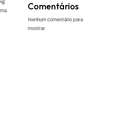
vig
Comentários
lima
Nenhum comentário para
mostrar.