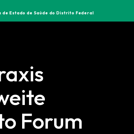
 de Estado de Saúde do Distrito Federal
raxis
weite
uto Forum