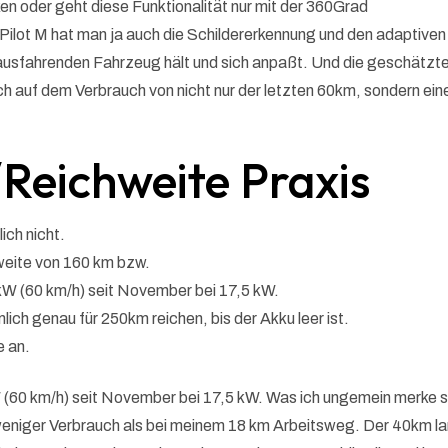
en oder geht diese Funktionalität nur mit der 360Grad
ilot M hat man ja auch die Schildererkennung und den adaptiven
usfahrenden Fahrzeug hält und sich anpaßt. Und die geschätzt
ch auf dem Verbrauch von nicht nur der letzten 60km, sondern ein
Reichweite Praxis
ich nicht.
eite von 160 km bzw.
 kW (60 km/h) seit November bei 17,5 kW.
ch genau für 250km reichen, bis der Akku leer ist.
e an.
W (60 km/h) seit November bei 17,5 kW. Was ich ungemein merke s
 weniger Verbrauch als bei meinem 18 km Arbeitsweg. Der 40km l