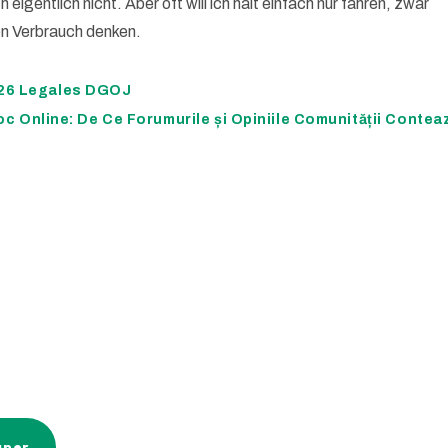
igentlich nicht. Aber oft will ich halt einfach nur fahren, zwar
den Verbrauch denken.
026 Legales DGOJ
c Online: De Ce Forumurile și Opiniile Comunității Contea
gner