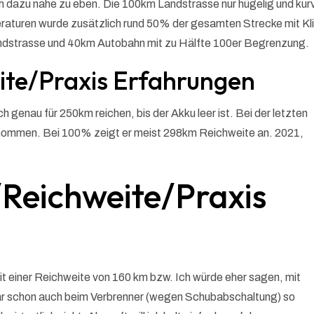
ch dazu nahe zu eben. Die 100km Landstrasse nur hügelig und kur
raturen wurde zusätzlich rund 50% der gesamten Strecke mit K
dstrasse und 40km Autobahn mit zu Hälfte 100er Begrenzung.
te/Praxis Erfahrungen
genau für 250km reichen, bis der Akku leer ist. Bei der letzten
ommen. Bei 100% zeigt er meist 298km Reichweite an. 2021,
Reichweite/Praxis
 einer Reichweite von 160 km bzw. Ich würde eher sagen, mit
ar schon auch beim Verbrenner (wegen Schubabschaltung) so