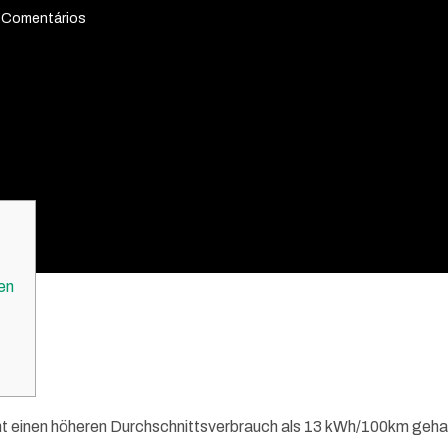
 Comentários
en
t einen höheren Durchschnittsverbrauch als 13 kWh/100km geha