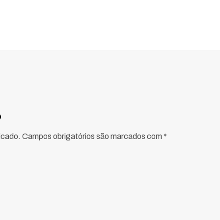
o
icado.
Campos obrigatórios são marcados com
*