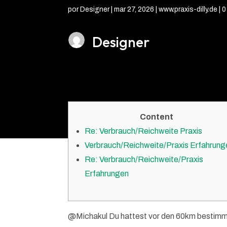
por
Designer
|
mar 27, 2026
|
www.praxis-dilly.de
|
0
Designer
Content
Re: Verbrauch/Reichweite Praxis
Verbrauch/Reichweite/Praxis Erfahrung
Re: Verbrauch/Reichweite/Praxis
Erfahrungen
@Michakul Du hattest vor den 60km bestimm