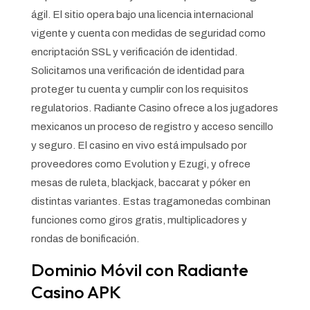
ágil. El sitio opera bajo una licencia internacional
vigente y cuenta con medidas de seguridad como
encriptación SSL y verificación de identidad.
Solicitamos una verificación de identidad para
proteger tu cuenta y cumplir con los requisitos
regulatorios. ​Radiante Casino ofrece a los jugadores
mexicanos un proceso de registro y acceso sencillo
y seguro.​ El casino en vivo está impulsado por
proveedores como Evolution y Ezugi, y ofrece
mesas de ruleta, blackjack, baccarat y póker en
distintas variantes. Estas tragamonedas combinan
funciones como giros gratis, multiplicadores y
rondas de bonificación.
Dominio Móvil con Radiante
Casino APK