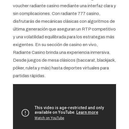
voucher radiante casino mediante una interfaz clara y
sin complicaciones. Con radiante 777 casino,
disfrutarás de mecánicas clásicas con algoritmos de
última generación que aseguran un RTP competitivo
y una volatilidad equilibrada para los estrategas más
exigentes. En su sección de casino en vivo,
Radiante Casino brinda una experiencia inmersiva.
Desde juegos de mesa clásicos (baccarat, blackjack,
póker, ruleta y más) hasta deportes virtuales para
partidas rápidas.