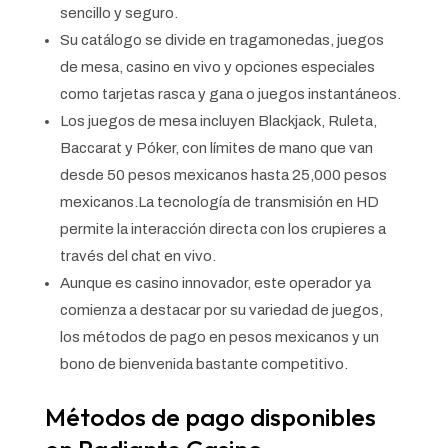
sencillo y seguro.​
Su catálogo se divide en tragamonedas, juegos
de mesa, casino en vivo y opciones especiales
como tarjetas rasca y gana o juegos instantáneos.
Los juegos de mesa incluyen Blackjack, Ruleta,
Baccarat y Póker, con límites de mano que van
desde 50 pesos mexicanos hasta 25,000 pesos
mexicanos.La tecnología de transmisión en HD
permite la interacción directa con los crupieres a
través del chat en vivo.
Aunque es casino innovador, este operador ya
comienza a destacar por su variedad de juegos,
los métodos de pago en pesos mexicanos y un
bono de bienvenida bastante competitivo.
Métodos de pago disponibles