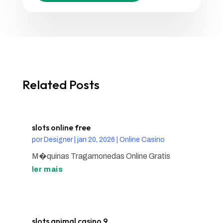
Related Posts
slots online free
por
Designer
|
jan 20, 2026
|
Online Casino
M�quinas Tragamonedas Online Gratis
ler mais
slots animal casino 9