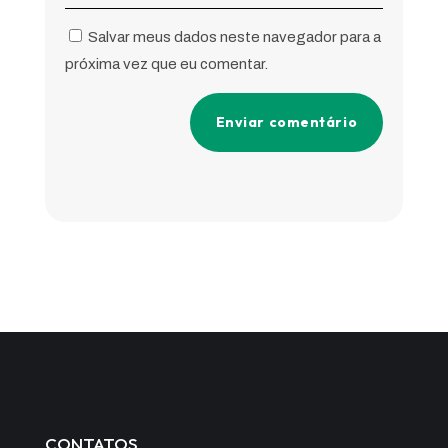
Salvar meus dados neste navegador para a
próxima vez que eu comentar.
Enviar comentário
CONTATOS