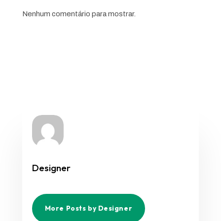
Nenhum comentário para mostrar.
Designer
More Posts by Designer