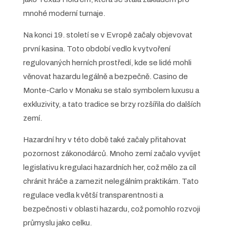
mnohé moderní turnaje.
Na konci 19. století se v Evropě začaly objevovat
první kasina. Toto období vedlo k vytvoření
regulovaných herních prostředí, kde se lidé mohli
věnovat hazardu legálně a bezpečně. Casino de
Monte-Carlo v Monaku se stalo symbolem luxusu a
exkluzivity, a tato tradice se brzy rozšířila do dalších
zemí.
Hazardní hry v této době také začaly přitahovat
pozornost zákonodárců. Mnoho zemí začalo vyvíjet
legislativu k regulaci hazardních her, což mělo za cíl
chránit hráče a zamezit nelegálním praktikám. Tato
regulace vedla k větší transparentnosti a
bezpečnosti v oblasti hazardu, což pomohlo rozvoji
průmyslu jako celku.