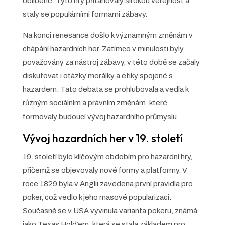
oblíbené. Tyto hry přitahovaly širokou veřejnost a
staly se populárními formami zábavy.
Na konci renesance došlo k významným změnám v
chápání hazardních her. Zatímco v minulosti byly
považovány za nástroj zábavy, v této době se začaly
diskutovat i otázky morálky a etiky spojené s
hazardem. Tato debata se prohlubovala a vedla k
různým sociálním a právním změnám, které
formovaly budoucí vývoj hazardního průmyslu.
Vývoj hazardních her v 19. století
19. století bylo klíčovým obdobím pro hazardní hry,
přičemž se objevovaly nové formy a platformy. V
roce 1829 byla v Anglii zavedena první pravidla pro
poker, což vedlo k jeho masové popularizaci.
Současně se v USA vyvinula varianta pokeru, známá
jako Texas Hold’em, která se stala základem pro