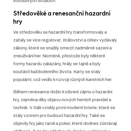
soutěživých situacích.
Středověké a renesanční hazardní
hry
Ve středověku se hazardní hry transformovaly a
začaly se více regulovat. Království a církev vydávaly
zákony, které se snažily omezit nadměrné sázení a
zneužívání her. Nicméně, přestože byly některé
formy hazardu zakázány, hrály se tajně a byly
součástí každodenního života. Karty se staly
populární, což vedlo k rozvoji různých karetních her.
Během renesance došlo k oživení zájmu o hazardní
hry, zejména díky objevu nových herních pravidel a
technik. V Itálii vznikly první moderní loterie, které se
staly vzorem pro budoucí hazardní hry. Také se
objevily hry jako tarok a poker, které dodnes zůstávají