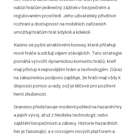
nabízí hráčům jedinečný zážitek v bezpečném a
regulovaném prostředí. Jeho uživatelsky přívětivé
rozhraní a dostupnost na mobilních zařízeních
umožňují hráčům hrát kdykoli a kdekoli.
Kasino se pyšní atraktivními bonusy, které přitahují
nové hráče a udržují zájem stávajících. Tato strategie
pomáhá vytvořit dynamickou komunitu hráčů, kteří
mají přístup k nejnovějším hrám a technologiím. Důraz
na zákaznickou podporu zajišťuje, že hráči mají vždy k
dispozici pomoc a rady, což je klíčové pro pozitivní
herní zkušenost.
Gransino představuje moderní pohled na hazardní hry
a jejich vývoj, ať už z hlediska technologií, nebo
zajištění bezpečnosti a zábavy. Historie hazardních
her je fascinující, a s rozvojem nových platforem a