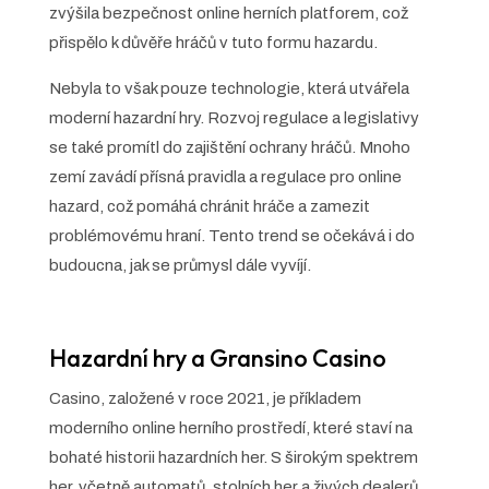
zvýšila bezpečnost online herních platforem, což
přispělo k důvěře hráčů v tuto formu hazardu.
Nebyla to však pouze technologie, která utvářela
moderní hazardní hry. Rozvoj regulace a legislativy
se také promítl do zajištění ochrany hráčů. Mnoho
zemí zavádí přísná pravidla a regulace pro online
hazard, což pomáhá chránit hráče a zamezit
problémovému hraní. Tento trend se očekává i do
budoucna, jak se průmysl dále vyvíjí.
Hazardní hry a Gransino Casino
Casino, založené v roce 2021, je příkladem
moderního online herního prostředí, které staví na
bohaté historii hazardních her. S širokým spektrem
her, včetně automatů, stolních her a živých dealerů,