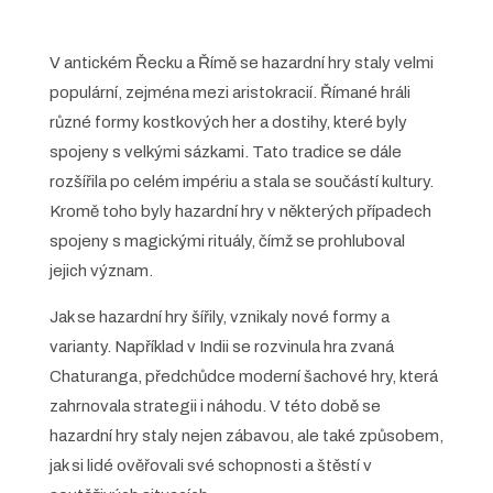
V antickém Řecku a Římě se hazardní hry staly velmi
populární, zejména mezi aristokracií. Římané hráli
různé formy kostkových her a dostihy, které byly
spojeny s velkými sázkami. Tato tradice se dále
rozšířila po celém impériu a stala se součástí kultury.
Kromě toho byly hazardní hry v některých případech
spojeny s magickými rituály, čímž se prohluboval
jejich význam.
Jak se hazardní hry šířily, vznikaly nové formy a
varianty. Například v Indii se rozvinula hra zvaná
Chaturanga, předchůdce moderní šachové hry, která
zahrnovala strategii i náhodu. V této době se
hazardní hry staly nejen zábavou, ale také způsobem,
jak si lidé ověřovali své schopnosti a štěstí v