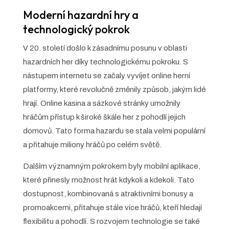
Moderní hazardní hry a
technologický pokrok
V 20. století došlo k zásadnímu posunu v oblasti
hazardních her díky technologickému pokroku. S
nástupem internetu se začaly vyvíjet online herní
platformy, které revolučně změnily způsob, jakým lidé
hrají. Online kasina a sázkové stránky umožnily
hráčům přístup k široké škále her z pohodlí jejich
domovů. Tato forma hazardu se stala velmi populární
a přitahuje miliony hráčů po celém světě.
Dalším významným pokrokem byly mobilní aplikace,
které přinesly možnost hrát kdykoli a kdekoli. Tato
dostupnost, kombinovaná s atraktivními bonusy a
promoakcemi, přitahuje stále více hráčů, kteří hledají
flexibilitu a pohodlí. S rozvojem technologie se také