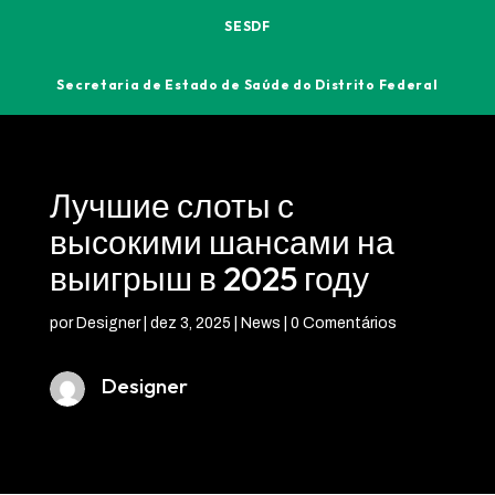
SESDF
Secretaria de Estado de Saúde do Distrito Federal
Лучшие слоты с
высокими шансами на
выигрыш в 2025 году
por
Designer
|
dez 3, 2025
|
News
|
0 Comentários
Designer