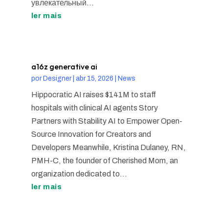
увлекательный...
ler mais
a16z generative ai
por
Designer
|
abr 15, 2026
|
News
Hippocratic AI raises $141M to staff
hospitals with clinical AI agents Story
Partners with Stability AI to Empower Open-
Source Innovation for Creators and
Developers Meanwhile, Kristina Dulaney, RN,
PMH-C, the founder of Cherished Mom, an
organization dedicated to...
ler mais