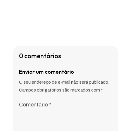
0 comentários
Enviar um comentário
O seu endereço de e-mail não será publicado.
Campos obrigatórios são marcados com
*