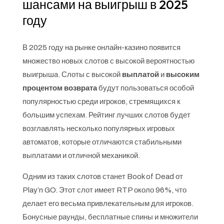
шансами на выигрыш в 2025
году
В 2025 году на рынке онлайн-казино появится
множество новых слотов с высокой вероятностью
выигрыша. Слоты с высокой
выплатой
и
высоким
процентом возврата
будут пользоваться особой
популярностью среди игроков, стремящихся к
большим успехам. Рейтинг лучших слотов будет
возглавлять несколько популярных игровых
автоматов, которые отличаются стабильными
выплатами и отличной механикой.
Одним из таких слотов станет Book of Dead от
Play’n GO. Этот слот имеет RTP около 96%, что
делает его весьма привлекательным для игроков.
Бонусные раунды, бесплатные спины и множители