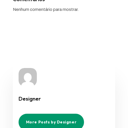
Nenhum comentário para mostrar.
Designer
More Posts by Designer