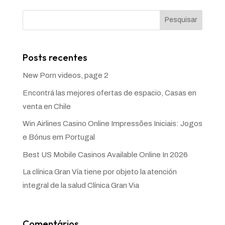
Pesquisar
Posts recentes
New Porn videos, page 2
Encontrá las mejores ofertas de espacio, Casas en
venta en Chile
Win Airlines Casino Online Impressões Iniciais: Jogos
e Bónus em Portugal
Best US Mobile Casinos Available Online In 2026
La clínica Gran Vía tiene por objeto la atención
integral de la salud Clínica Gran Via
Comentários