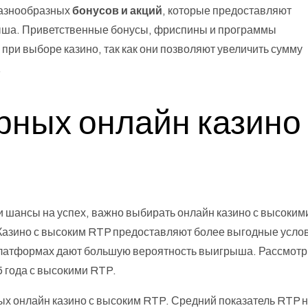
разнообразных
бонусов и акций
, которые предоставляют
ыша. Приветственные бонусы, фриспины и программы
ри выборе казино, так как они позволяют увеличить сумму
.
рных онлайн казино 
ои шансы на успех, важно выбирать онлайн казино с высоким
Казино с высоким RTP предоставляют более выгодные усло
их платформах дают большую вероятность выигрыша. Рассмот
5 года с высокими RTP.
ных онлайн казино с высоким RTP. Средний показатель RTP 