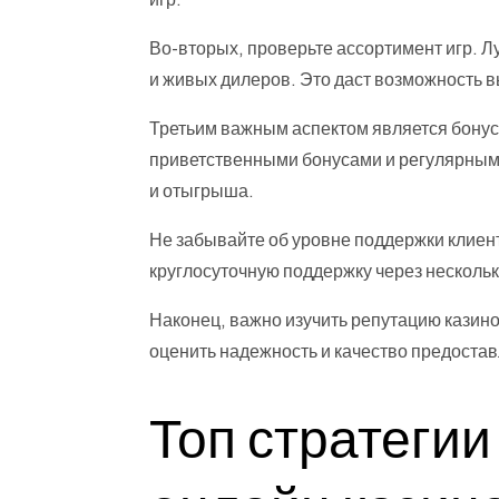
Во-вторых, проверьте ассортимент игр. Л
и живых дилеров. Это даст возможность 
Третьим важным аспектом является бонус
приветственными бонусами и регулярными
и отыгрыша.
Не забывайте об уровне поддержки клиен
круглосуточную поддержку через нескольк
Наконец, важно изучить репутацию казино
оценить надежность и качество предостав
Топ стратегии