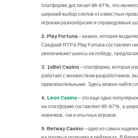
платформе достигает 96-97%, что являетс
широкий выбор слотов от известных прова
игрокам разнообразие и справедливые ш
2. Play Fortuna
– казино, которое выделя
Средний RTP в Play Fortuna составляет о
увеличивают шансы на победу, предлагая
3. 1xBet Casino
– платформа, которая изв
работает с множеством разработчиков, вкл
привлекательными. Здесь можно найти сл
4.
Leon Casino
– это еще одно популярно
на платформе составляет 95-97%, а широк
новичков, так и опытных игроков.
5. Betway Casino
– одно из самых надежн
на топовых позициях в рейтингах. В Betw