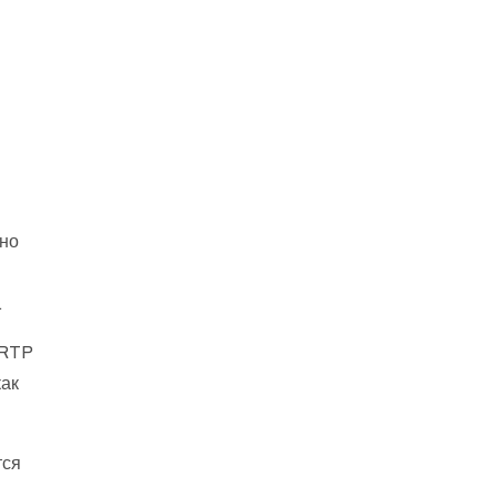
ино
.
 RTP
как
тся