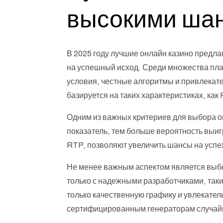
высокими шан
В 2025 году лучшие онлайн казино предла
на успешный исход. Среди множества пл
условия, честные алгоритмы и привлекат
базируется на таких характеристиках, как
Одним из важных критериев для выбора о
показатель, тем больше вероятность выиг
RTP, позволяют увеличить шансы на успе
Не менее важным аспектом является вы
только с надежными разработчиками, таким
только качественную графику и увлекатель
сертифицированным генераторам случай