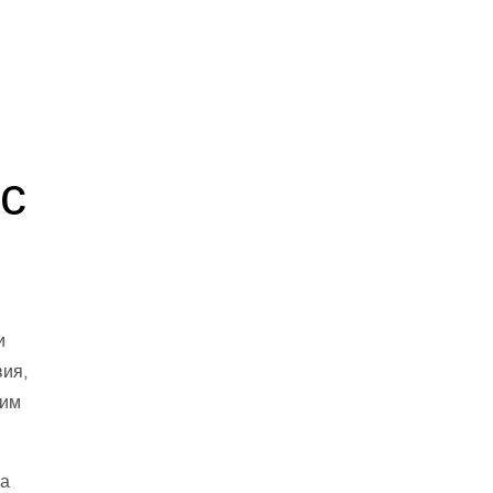
с
и
вия,
рим
на