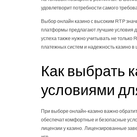
удовлетворит потребности самого требова
Выбор онлайн казино с высоким RTP значи
платформы предлагают лучшие условия дл
успеха также нужно учитывать не только
платежных систем и надежность казино в 
Как выбрать 
условиями дл
При выборе онлайн-казино важно обратит
обеспечат комфортные и безопасные услов
лицензии у казино. Лицензированные зав
игр.