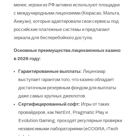
менее, игроки из РФ активно используют площадки
с международными лицензиями (Кюрасао, Мальта,
Анжуан), которые адаптировали свои сервисы под
российские платежные системы и предлагают
зеркала для бесперебойного доступа.
Основные преимущества лицензионных казино
в 2026 году:
Гарантированные выплаты:
Лицензиар
выступает гарантом того, что казино обладает
достаточным резервным фондом для выплаты
даже самых крупных джекпотов.
Сертифицированный софт:
Игры от таких
провайдеров, как NetEnt, Pragmatic Play и
Evolution Gaming, проходят регулярные проверки
независимыми лабораториями (eCOGRA, iTech