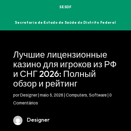
SESDF
Secretaria de Estado de Saúde do Distrito Federal
Лучшие лицензионные
казино для игроков из РФ
и СНГ 2026: Полный
обзор и рейтинг
por
Designer
|
maio 5, 2026
|
Computers, Software
|
0
Comentários
Designer