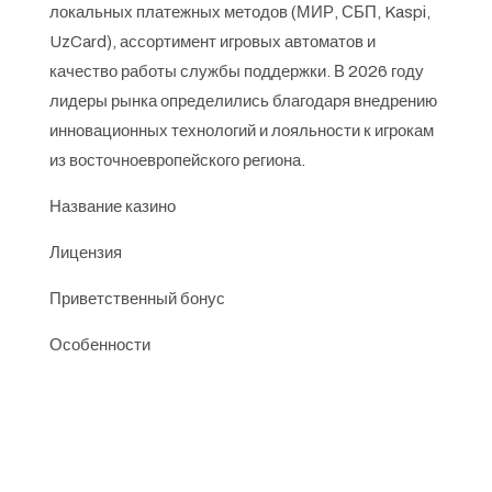
локальных платежных методов (МИР, СБП, Kaspi,
UzCard), ассортимент игровых автоматов и
качество работы службы поддержки. В 2026 году
лидеры рынка определились благодаря внедрению
инновационных технологий и лояльности к игрокам
из восточноевропейского региона.
Название казино
Лицензия
Приветственный бонус
Особенности