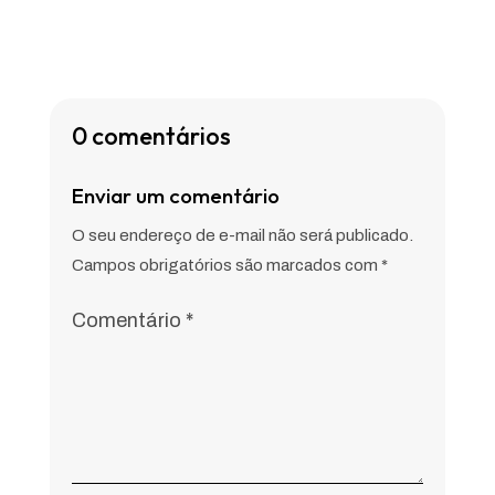
0 comentários
Enviar um comentário
O seu endereço de e-mail não será publicado.
Campos obrigatórios são marcados com
*