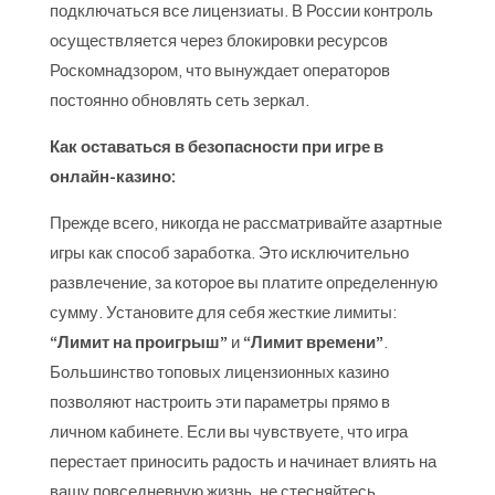
подключаться все лицензиаты. В России контроль
осуществляется через блокировки ресурсов
Роскомнадзором, что вынуждает операторов
постоянно обновлять сеть зеркал.
Как оставаться в безопасности при игре в
онлайн-казино:
Прежде всего, никогда не рассматривайте азартные
игры как способ заработка. Это исключительно
развлечение, за которое вы платите определенную
сумму. Установите для себя жесткие лимиты:
“Лимит на проигрыш”
и
“Лимит времени”
.
Большинство топовых лицензионных казино
позволяют настроить эти параметры прямо в
личном кабинете. Если вы чувствуете, что игра
перестает приносить радость и начинает влиять на
вашу повседневную жизнь, не стесняйтесь