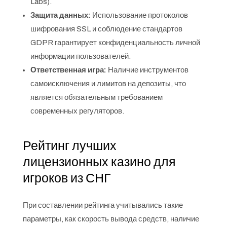
Labs).
Защита данных:
Использование протоколов
шифрования SSL и соблюдение стандартов
GDPR гарантирует конфиденциальность личной
информации пользователей.
Ответственная игра:
Наличие инструментов
самоисключения и лимитов на депозиты, что
является обязательным требованием
современных регуляторов.
Рейтинг лучших
лицензионных казино для
игроков из СНГ
При составлении рейтинга учитывались такие
параметры, как скорость вывода средств, наличие