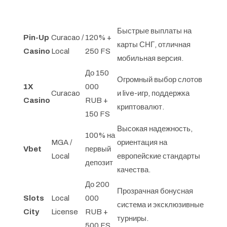
Быстрые выплаты на
Pin-Up
Curacao /
120% +
карты СНГ, отличная
Casino
Local
250 FS
мобильная версия.
До 150
Огромный выбор слотов
1X
000
Curacao
и live-игр, поддержка
Casino
RUB +
криптовалют.
150 FS
Высокая надежность,
100% на
MGA /
ориентация на
Vbet
первый
Local
европейские стандарты
депозит
качества.
До 200
Прозрачная бонусная
Slots
Local
000
система и эксклюзивные
City
License
RUB +
турниры.
500 FS