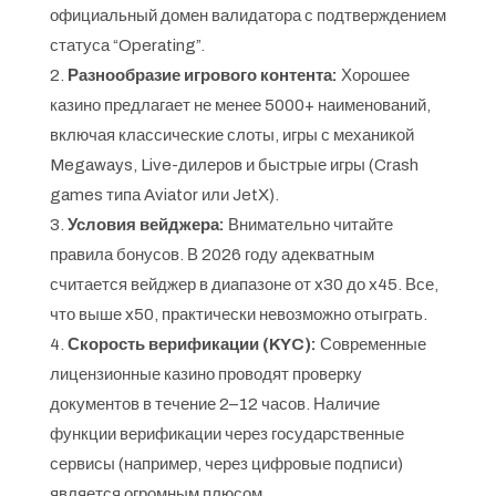
официальный домен валидатора с подтверждением
статуса “Operating”.
Разнообразие игрового контента:
Хорошее
казино предлагает не менее 5000+ наименований,
включая классические слоты, игры с механикой
Megaways, Live-дилеров и быстрые игры (Crash
games типа Aviator или JetX).
Условия вейджера:
Внимательно читайте
правила бонусов. В 2026 году адекватным
считается вейджер в диапазоне от x30 до x45. Все,
что выше x50, практически невозможно отыграть.
Скорость верификации (KYC):
Современные
лицензионные казино проводят проверку
документов в течение 2–12 часов. Наличие
функции верификации через государственные
сервисы (например, через цифровые подписи)
является огромным плюсом.