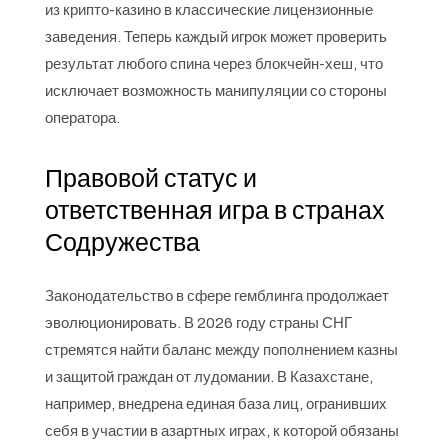
из крипто-казино в классические лицензионные
заведения. Теперь каждый игрок может проверить
результат любого спина через блокчейн-хеш, что
исключает возможность манипуляции со стороны
оператора.
Правовой статус и
ответственная игра в странах
Содружества
Законодательство в сфере гемблинга продолжает
эволюционировать. В 2026 году страны СНГ
стремятся найти баланс между пополнением казны
и защитой граждан от лудомании. В Казахстане,
например, внедрена единая база лиц, огранивших
себя в участии в азартных играх, к которой обязаны