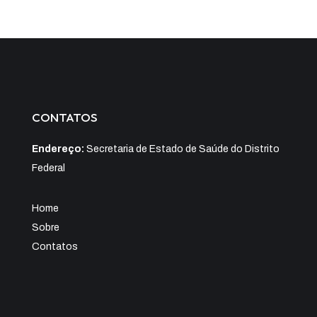
CONTATOS
Endereço:
Secretaria de Estado de Saúde do Distrito
Federal
Home
Sobre
Contatos