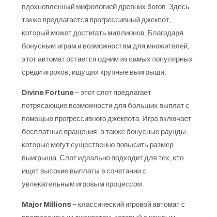
вдохновленный мифологией древних богов. Здесь
также предлагается прогрессивный джекпот,
который может достигать миллионов. Благодаря
бонусным играм и возможностям для множителей,
этот автомат остается одним из самых популярных
среди игроков, ищущих крупные выигрыши.
Divine Fortune
– этот слот предлагает
потрясающие возможности для больших выплат с
помощью прогрессивного джекпота. Игра включает
бесплатные вращения, а также бонусные раунды,
которые могут существенно повысить размер
выигрыша. Слот идеально подходит для тех, кто
ищет высокие выплаты в сочетании с
увлекательным игровым процессом.
Major Millions
– классический игровой автомат с