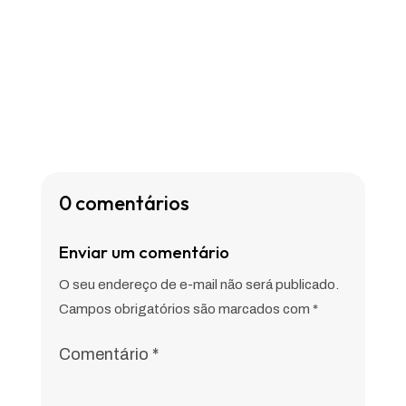
0 comentários
Enviar um comentário
O seu endereço de e-mail não será publicado.
Campos obrigatórios são marcados com
*