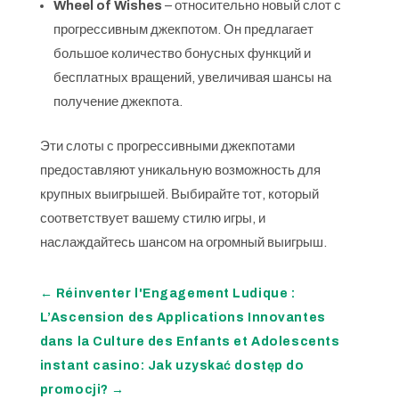
Wheel of Wishes
– относительно новый слот с
прогрессивным джекпотом. Он предлагает
большое количество бонусных функций и
бесплатных вращений, увеличивая шансы на
получение джекпота.
Эти слоты с прогрессивными джекпотами
предоставляют уникальную возможность для
крупных выигрышей. Выбирайте тот, который
соответствует вашему стилю игры, и
наслаждайтесь шансом на огромный выигрыш.
←
Réinventer l'Engagement Ludique :
L’Ascension des Applications Innovantes
dans la Culture des Enfants et Adolescents
instant casino: Jak uzyskać dostęp do
promocji?
→