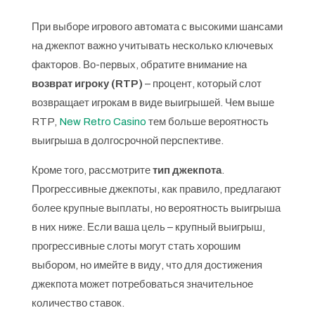
При выборе игрового автомата с высокими шансами
на джекпот важно учитывать несколько ключевых
факторов. Во-первых, обратите внимание на
возврат игроку (RTP)
– процент, который слот
возвращает игрокам в виде выигрышей. Чем выше
RTP,
New Retro Casino
тем больше вероятность
выигрыша в долгосрочной перспективе.
Кроме того, рассмотрите
тип джекпота
.
Прогрессивные джекпоты, как правило, предлагают
более крупные выплаты, но вероятность выигрыша
в них ниже. Если ваша цель – крупный выигрыш,
прогрессивные слоты могут стать хорошим
выбором, но имейте в виду, что для достижения
джекпота может потребоваться значительное
количество ставок.