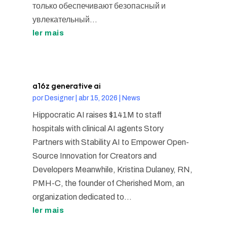
только обеспечивают безопасный и
увлекательный...
ler mais
a16z generative ai
por
Designer
|
abr 15, 2026
|
News
Hippocratic AI raises $141M to staff
hospitals with clinical AI agents Story
Partners with Stability AI to Empower Open-
Source Innovation for Creators and
Developers Meanwhile, Kristina Dulaney, RN,
PMH-C, the founder of Cherished Mom, an
organization dedicated to...
ler mais