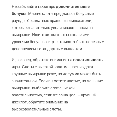
Не забывайте также про
дополнительные
бонусы
. Многие слоты предлагают бонусные
раунды, бесплатные вращения и множители,
которые значительно увеличивают шансы на
выигрыши. Ищите автоматы с несколькими
уровнями бонусных игр – это может быть полезным
дополнением к стандартным выплатам.
И, наконец, обратите внимание на
волатильность
игры. Слоты с высокой волатильностью дают
крупные выигрыши реже, но их сумма может быть
значительной. Если вы хотите частые, но меньшие
выигрыши, выберите слот с низкой
волатильностью, если же ваша цель – крупный
джекпот, обратите внимание на
высоковолатильные слоты.