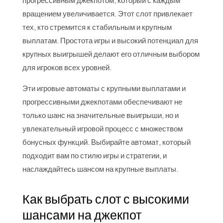
прогрессивным джекпотом, который с каждым
вращением увеличивается. Этот слот привлекает
тех, кто стремится к стабильным и крупным
выплатам. Простота игры и высокий потенциал для
крупных выигрышей делают его отличным выбором
для игроков всех уровней.
Эти игровые автоматы с крупными выплатами и
прогрессивными джекпотами обеспечивают не
только шанс на значительные выигрыши, но и
увлекательный игровой процесс с множеством
бонусных функций. Выбирайте автомат, который
подходит вам по стилю игры и стратегии, и
наслаждайтесь шансом на крупные выплаты.
Как выбрать слот с высокими
шансами на джекпот