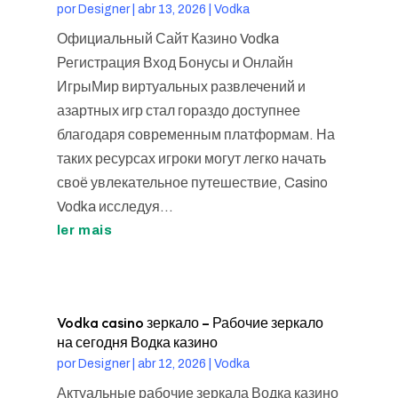
por
Designer
|
abr 13, 2026
|
Vodka
Официальный Сайт Казино Vodka
Регистрация Вход Бонусы и Онлайн
ИгрыМир виртуальных развлечений и
азартных игр стал гораздо доступнее
благодаря современным платформам. На
таких ресурсах игроки могут легко начать
своё увлекательное путешествие, Casino
Vodka исследуя...
ler mais
Vodka casino зеркало – Рабочие зеркало
на сегодня Водка казино
por
Designer
|
abr 12, 2026
|
Vodka
Актуальные рабочие зеркала Водка казино