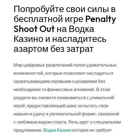
Попробуйте свои силы в
бесплатной игре Penalty
Shoot Out на Водка
Казино и насладитесь
азартом без затрат
Мир цифровых развлечений полон удивительных
возможностей, которые позволяют насладиться
захватывающими игровыми сценариями без
необходимости финансовых вложений. В этом
разделе вы сможете ознакомиться с уникальной
игрой, предоставляющей шанс испытать свои
навыки и удачу в увлекательной форме, связанной
с любимым видом спорта. Речь идет о специальном
предложении,
Водка Казино
которое не требует