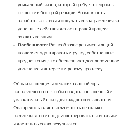
уникальный вызов, который требует от игроков
точности и быстрой реакции. Возможность
зарабатывать очки и получать вознаграждения за
успешные действия делает игровой процесс
захватывающим.
Особенности:
Разнообразие режимов и опций
позволяет адаптировать игру под собственные
предпочтения, что обеспечивает долговременное
увлечение и интерес к игровому процессу.
Общая концепция и механика данной игры
направлены на то, чтобы создать насыщенный и
увлекательный опыт для каждого пользователя.
Она предоставляет возможность не только
развлечься, но и продемонстрировать свои навыки
и достичь высоких результатов.