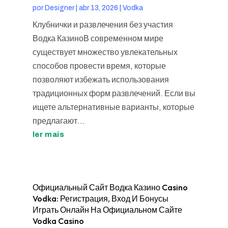
por
Designer
|
abr 13, 2026
|
Vodka
Клубнички и развлечения без участия
Водка КазиноВ современном мире
существует множество увлекательных
способов провести время, которые
позволяют избежать использования
традиционных форм развлечений. Если вы
ищете альтернативные варианты, которые
предлагают...
ler mais
Официальный Сайт Водка Казино Casino
Vodka: Регистрация, Вход И Бонусы ️
Играть Онлайн На Официальном Сайте
Vodka Casino