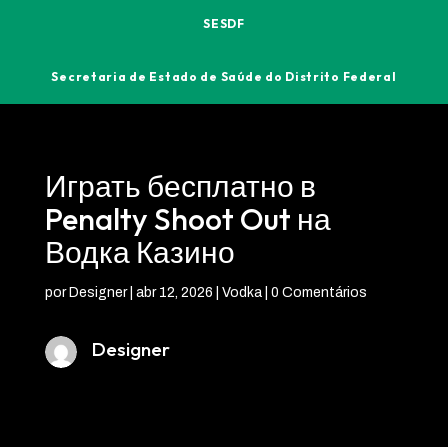
SESDF
Secretaria de Estado de Saúde do Distrito Federal
Играть бесплатно в
Penalty Shoot Out на
Водка Казино
por
Designer
|
abr 12, 2026
|
Vodka
|
0 Comentários
Designer