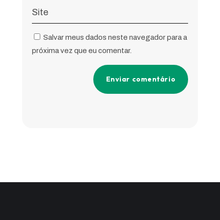
Salvar meus dados neste navegador para a
próxima vez que eu comentar.
Enviar comentário