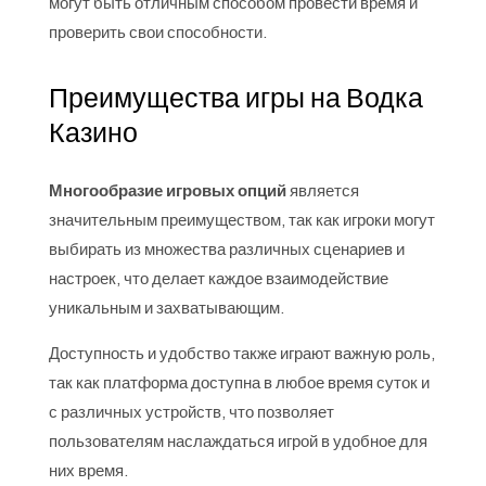
могут быть отличным способом провести время и
проверить свои способности.
Преимущества игры на Водка
Казино
Многообразие игровых опций
является
значительным преимуществом, так как игроки могут
выбирать из множества различных сценариев и
настроек, что делает каждое взаимодействие
уникальным и захватывающим.
Доступность и удобство также играют важную роль,
так как платформа доступна в любое время суток и
с различных устройств, что позволяет
пользователям наслаждаться игрой в удобное для
них время.