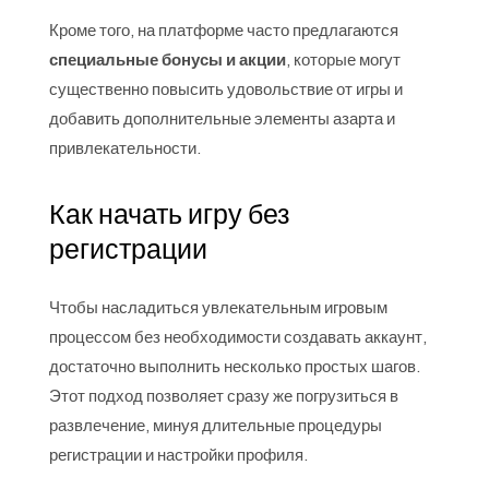
Кроме того, на платформе часто предлагаются
специальные бонусы и акции
, которые могут
существенно повысить удовольствие от игры и
добавить дополнительные элементы азарта и
привлекательности.
Как начать игру без
регистрации
Чтобы насладиться увлекательным игровым
процессом без необходимости создавать аккаунт,
достаточно выполнить несколько простых шагов.
Этот подход позволяет сразу же погрузиться в
развлечение, минуя длительные процедуры
регистрации и настройки профиля.