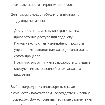
свои возможности в игровом процессе.
Для начала следует обратить внимание на
следующие моменты:
Доступность: вам не нужно тратиться на
приобретение доступа или подписку.
Интуитивно понятный интерфейс: простота
управления позволит вам сосредоточиться на
самом процессе.
Практика: это отличная возможность улучшить
свои умения и стратегию без финансовых
вложений.
Выбор подходящих платформ для таких
активностей поможет вам наслаждаться игровым
процессом. Важно помнить, что такие развлечения