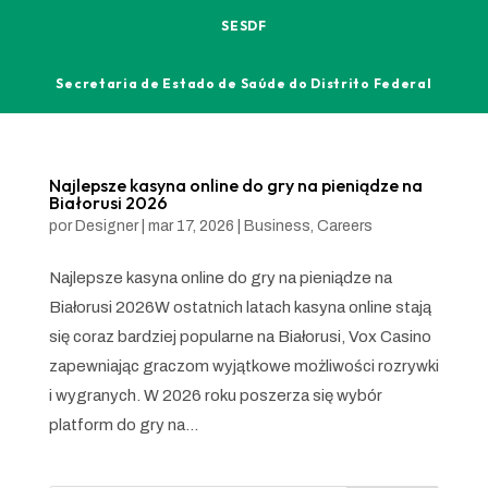
SESDF
Secretaria de Estado de Saúde do Distrito Federal
Najlepsze kasyna online do gry na pieniądze na
Białorusi 2026
por
Designer
|
mar 17, 2026
|
Business, Careers
Najlepsze kasyna online do gry na pieniądze na
Białorusi 2026W ostatnich latach kasyna online stają
się coraz bardziej popularne na Białorusi, Vox Casino
zapewniając graczom wyjątkowe możliwości rozrywki
i wygranych. W 2026 roku poszerza się wybór
platform do gry na...